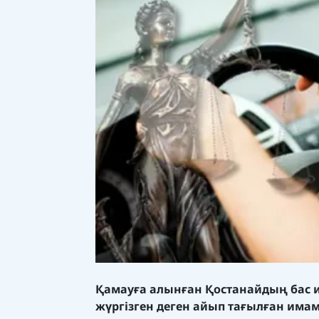
Қамауға алынған Қостанайдың бас им
жүргізген деген айып тағылған имам