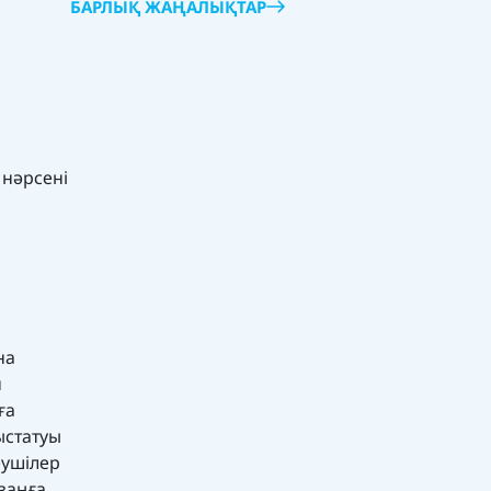
БАРЛЫҚ ЖАҢАЛЫҚТАР
 нәрсені
на
н
ға
ыстатуы
деушілер
заңға