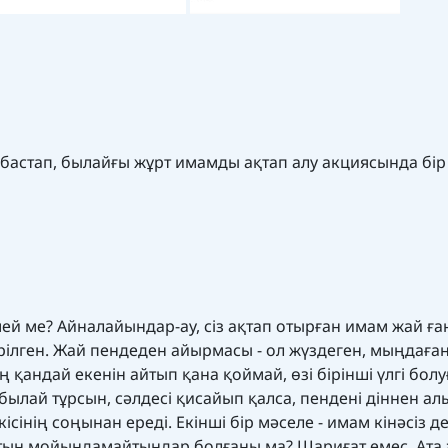
бастап, былайғы жұрт имамды ақтап алу акциясында бір
лмей ме? Айналайындар-ау, сіз ақтап отырған имам жай ға
ерілген. Жай пендеден айырмасы - ол жүздеген, мыңдаға
ң қандай екенін айтып қана қоймай, өзі бірінші үлгі болу
 былай тұрсын, сәлдесі қисайып қалса, пендені діннен ал
 кісінің соңынан ереді. Екінші бір мәселе - имам кінәсіз 
тын мойындамайтындар болғаны ма? Шариғат емес, Ата 