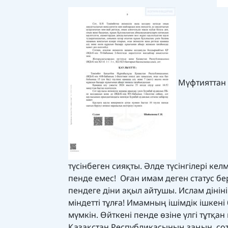
Мүфтияттан 
түсінбеген сияқты. Әлде түсінгілері ке
пенде емес! Оған имам деген статус б
пендеге діни ақыл айтушы. Ислам дініні
міндетті тұлға! Имамның ішімдік ішкені
мүмкін. Өйткені пенде өзіне үлгі тұтқан
Қазақстан Республикасының заңын, со