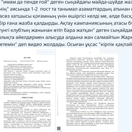
ан "имам да пенде ғой" деген сыңайдағы майда-шүйде жа
нің" аясында 1-2 пост та танымал азаматтардың атынан
өз хатшысы қоғамның үнін өшіргісі келді ме, әлде басқ
бір ғана жазба қалдырды. Ақтау кампаниясының атасы б
үнгі клубтың жанынан өтіп бара жатқан" деген сыңайда
ылықта әйелдермен алысуда алдына жан салмайтын Жар
емін" деп видео жолдады. Осыған ұқсас "кірпік қақпай