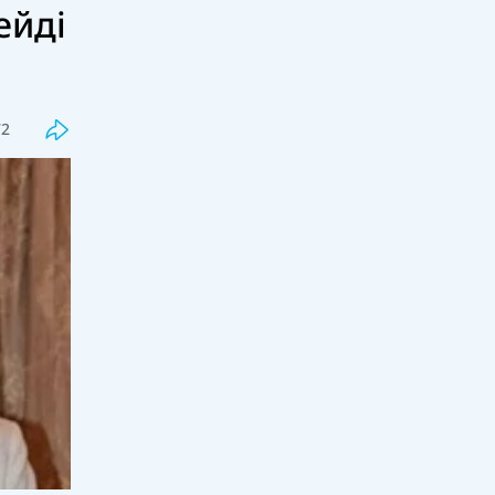
ейді
Соңғы
Танымал
Бекболат Тілеухан қолдаушысы
Қайрат Сатыбалды туралы бар
шындықты айтты
72
18:00, 07 тамыз 2026
108
Жалған дипломдарды дайындаған
интернет сайттар анықталды
17:33, 07 тамыз 2026
71
Грант тізімдері жарияланды
17:16, 07 тамыз 2026
260
Оқулық мәселесі шешімін таппай
отыр: Қыркүйекте кей оқушылар
сабақты оқулықсыз бастай ма?
17:00, 07 тамыз 2026
98