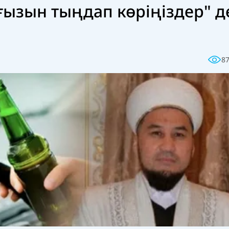
ғызын тыңдап көріңіздер" д
8