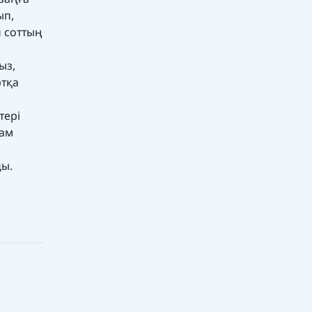
ып,
п соттың
ыз,
ртқа
тері
рам
ды.