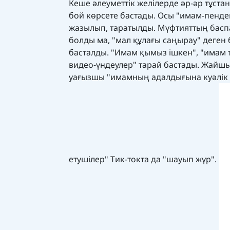
Кеше әлеуметтік желілерде әр-әр тұст
бой көрсете бастады. Осы "имам-пенде
жазылып, таратылды. Мүфтияттың баспас
болды ма, "мал құлағы саңырау" деген 
басталды. "Имам қымыз ішкен", "имам т
видео-үндеулер" тарай бастады. Жайш
уағызшы "имамның адалдығына куәлік ет
етушілер" Тик-токта да "шауып жүр".