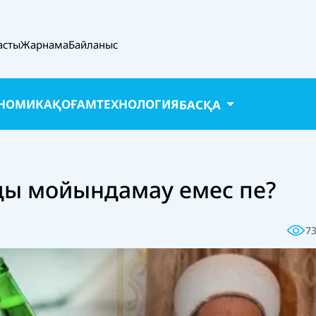
асты
Жарнама
Байланыс
НОМИКА
ҚОҒАМ
ТЕХНОЛОГИЯ
БАСҚА
ды мойындамау емес пе?
7