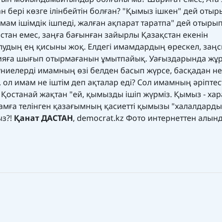
н бері көзге ілінбейтін болған? "Қымыз ішкен" дей отыр
мам ішімдік ішпеді, жалған ақпарат таратпа" дей отыры
стан емес, заңға бағынған зайырлы Қазақстан екенін
удың ең қисыны жоқ. Елдегі имамдардың өрескел, заңс
арияға шығып отырмағанын ұмытпайық. Уағыздарында жұ
дүниелерді имамның өзі белден басып жүрсе, басқадан не
ол имам не іштім деп ақталар еді? Сол имамның әріптес
 Қостанай жақтан "ей, қымызды ішіп жүрміз. Қымыз - ха
рамға телінген қазағымның қасиетті қымызы "халалдарды
ыз?!
Қанат ДАСТАН
, democrat.kz Фото интернеттен алын