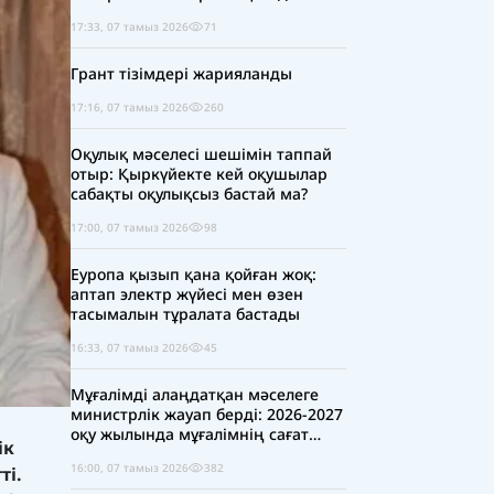
17:33, 07 тамыз 2026
71
Грант тізімдері жарияланды
17:16, 07 тамыз 2026
260
Оқулық мәселесі шешімін таппай
отыр: Қыркүйекте кей оқушылар
сабақты оқулықсыз бастай ма?
17:00, 07 тамыз 2026
98
Еуропа қызып қана қойған жоқ:
аптап электр жүйесі мен өзен
тасымалын тұралата бастады
16:33, 07 тамыз 2026
45
Мұғалімді алаңдатқан мәселеге
министрлік жауап берді: 2026-2027
оқу жылында мұғалімнің сағат
ік
жүктемесі қысқара ма?
16:00, 07 тамыз 2026
382
ті.