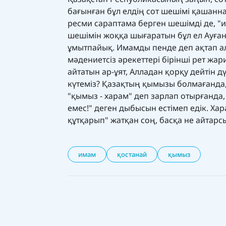
бағынған бұл елдің сот шешімі қашанна
ресми сараптама берген шешімді де, "и
шешімін жоққа шығаратын бұл ел Ауған
ұмытпайық. Имамды пенде деп ақтап ал
мәдениетсіз әрекеттері бірінші рет ж
айтатын ар-ұят, Алладан қорқу дейтін 
күтеміз? Қазақтың қымызы болмағанда, 
"қымыз - харам" деп зарлап отырғанда,
емес!" деген дыбысын естімеп едік. Ха
құтқарып" жатқан соң, басқа не айтарс
имам
қостанай
қымыз