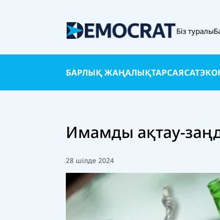
Біз туралы
Б
БАРЛЫҚ ЖАҢАЛЫҚТАР
САЯСАТ
ЭКО
Имамды ақтау-заң
28 шілде 2024