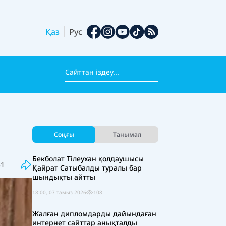
Қаз
Рус
Соңғы
Танымал
Бекболат Тілеухан қолдаушысы
31
Қайрат Сатыбалды туралы бар
шындықты айтты
18:00, 07 тамыз 2026
108
Жалған дипломдарды дайындаған
интернет сайттар анықталды