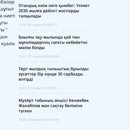
збалар
Отандық киім неге қымбат: Үкімет
 шұғыл
2030 жылға дейінгі жоспарды
а ниеті
талқылады
үгін
15:32, 07 тамыз 2026
71
ғы "
қын
Биылғы оқу жылында қай пән
мұғалімдерінің сағаты көбейетіні
 куәлік
мәлім болды
15:00, 07 тамыз 2026
650
Төрт жылдық тыныштық бұзылды:
хуситтер бір күнде 30 сарбазды
өлтірді
14:31, 07 тамыз 2026
51
МузАрт тобының әншісі Кенжебек
Жанәбілов жан сақтау бөліміне
түскен
14:06, 07 тамыз 2026
100