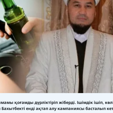
амы қоғамды дүрліктіріп жіберді. Ішімдік ішіп, көл
 Бахытбекті енді ақтап алу кампаниясы басталып кет