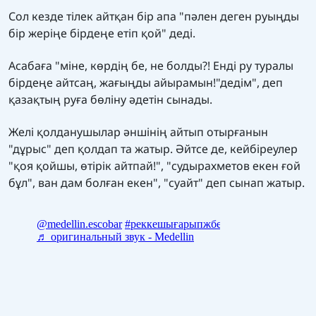
Сол кезде тілек айтқан бір апа "пәлен деген руыңды
бір жеріңе бірдеңе етіп қой" деді.
Асабаға "міне, көрдің бе, не болды?! Енді ру туралы
бірдеңе айтсаң, жағыңды айырамын!"дедім", деп
қазақтың руға бөліну әдетін сынады.
Желі қолданушылар әншінің айтып отырғанын
"дұрыс" деп қолдап та жатыр. Әйтсе де, кейбіреулер
"қоя қойшы, өтірік айтпай!", "судырахметов екен ғой
бұл", ван дам болған екен", "суайт" деп сынап жатыр.