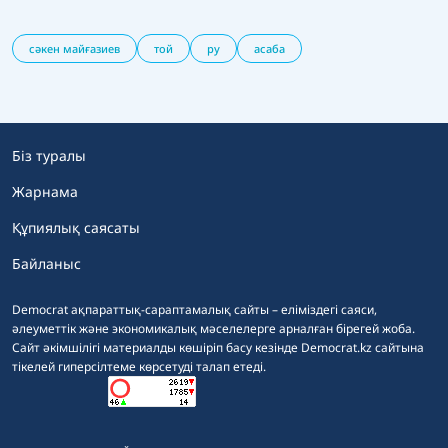
сәкен майғазиев
той
ру
асаба
Біз туралы
Жарнама
Құпиялық саясаты
Байланыс
Democrat ақпараттық-сараптамалық сайты – еліміздегі саяси,
әлеуметтік және экономикалық мәселелерге арналған бірегей жоба.
Сайт әкімшілігі материалды көшіріп басу кезінде Democrat.kz сайтына
тікелей гиперсілтеме көрсетуді талап етеді.