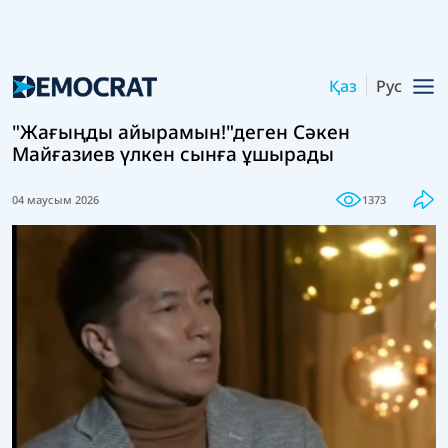
Қаз
Рус
"Жағыңды айырамын!"деген Сәкен
Майғазиев үлкен сынға ұшырады
04 маусым 2026
1373