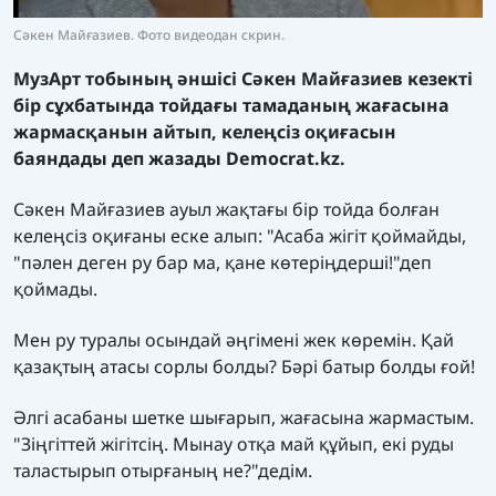
Сәкен Майғазиев. Фото видеодан скрин.
МузАрт тобының әншісі Сәкен Майғазиев кезекті
бір сұхбатында тойдағы тамаданың жағасына
жармасқанын айтып, келеңсіз оқиғасын
баяндады деп жазады
Democrat.kz.
Сәкен Майғазиев ауыл жақтағы бір тойда болған
келеңсіз оқиғаны еске алып: "Асаба жігіт қоймайды,
"пәлен деген ру бар ма, қане көтеріңдерші!"деп
қоймады.
Мен ру туралы осындай әңгімені жек көремін. Қай
қазақтың атасы сорлы болды? Бәрі батыр болды ғой!
Әлгі асабаны шетке шығарып, жағасына жармастым.
"Зіңгіттей жігітсің. Мынау отқа май құйып, екі руды
таластырып отырғаның не?"дедім.