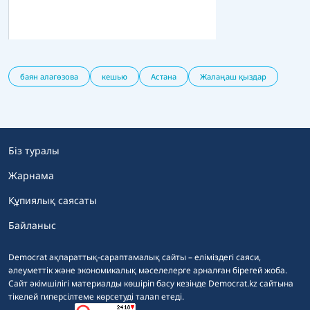
баян алагөзова
кешью
Астана
Жалаңаш қыздар
Біз туралы
Жарнама
Құпиялық саясаты
Байланыс
Democrat ақпараттық-сараптамалық сайты – еліміздегі саяси,
әлеуметтік және экономикалық мәселелерге арналған бірегей жоба.
Сайт әкімшілігі материалды көшіріп басу кезінде Democrat.kz сайтына
тікелей гиперсілтеме көрсетуді талап етеді.