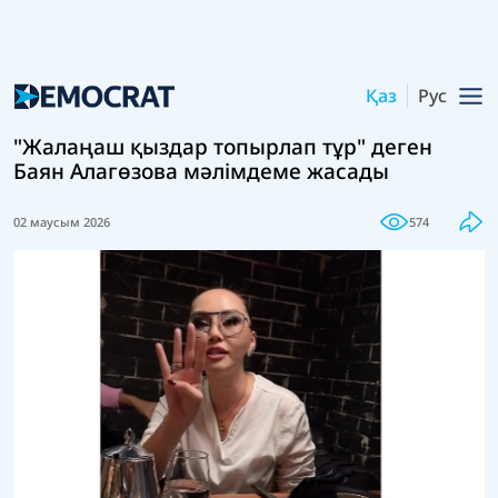
Қаз
Рус
"Жалаңаш қыздар топырлап тұр" деген
Баян Алагөзова мәлімдеме жасады
02 маусым 2026
574