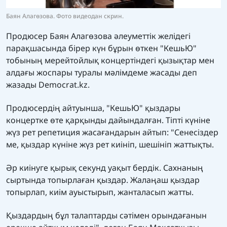
Баян Алагөзова. Фото видеодан скрин.
Продюсер Баян Алагөзова әлеуметтік желідегі
парақшасында бірер күн бұрын өткен "КешьЮ"
тобының мерейтойлық концертіндегі қызықтар мен
алдағы жоспары туралы мәлімдеме жасады деп
жазады Democrat.kz.
Продюсердің айтуынша, "КешьЮ" қыздары
концертке өте қарқынды дайындалған. Тіпті күніне
жүз рет репетиция жасағандарын айтып: "Сенесіздер
ме, қыздар күніне жүз рет киініп, шешініп жаттықты.
Әр киінуге қырық секунд уақыт бердік. Сахнаның
сыртында топырлаған қыздар. Жалаңаш қыздар
топырлап, киім ауыстырып, жанталасып жатты.
Қыздардың бұл талаптарды сәтімен орындағанын