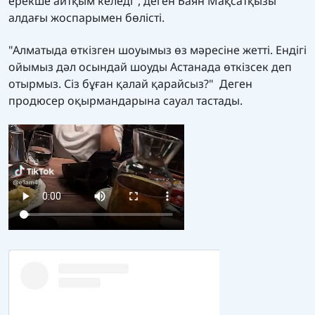
ерекше айтқым келеді", деген Баян Мақсатқызы
алдағы жоспарымен бөлісті.
"Алматыда өткізген шоуымыз өз мәресіне жетті. Ендігі
ойымыз дәл осындай шоуды Астанада өткізсек деп
отырмыз. Сіз бұған қалай қарайсыз?" Деген
продюсер оқырмандарына сауал тастады.