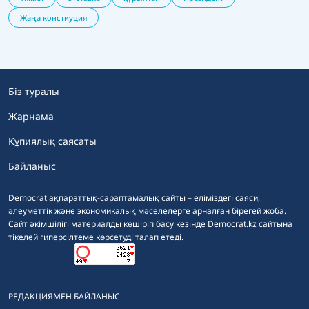
Жаңа констиуция
Біз туралы
Жарнама
Құпиялық саясаты
Байланыс
Democrat ақпараттық-сараптамалық сайты – еліміздегі саяси,
әлеуметтік және экономикалық мәселелерге арналған бірегей жоба.
Сайт әкімшілігі материалды көшіріп басу кезінде Democrat.kz сайтына
тікелей гиперсілтеме көрсетуді талап етеді.
РЕДАКЦИЯМЕН БАЙЛАНЫС