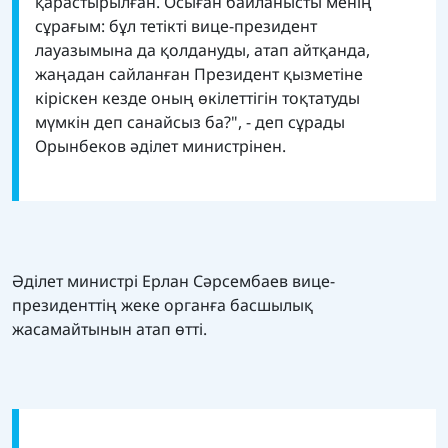
қарастырылған. Осыған байланысты менің
сұрағым: бұл тетікті вице-президент
лауазымына да қолдануды, атап айтқанда,
жаңадан сайланған Президент қызметіне
кіріскен кезде оның өкілеттігін тоқтатуды
мүмкін деп санайсыз ба?", - деп сұрады
Орынбеков әділет министрінен.
Әділет министрі Ерлан Сәрсембаев вице-
президенттің жеке органға басшылық
жасамайтынын атап өтті.