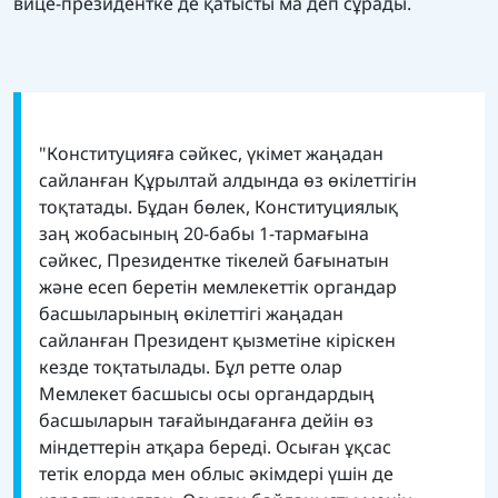
вице-президентке де қатысты ма деп сұрады.
"Конституцияға сәйкес, үкімет жаңадан
сайланған Құрылтай алдында өз өкілеттігін
тоқтатады. Бұдан бөлек, Конституциялық
заң жобасының 20-бабы 1-тармағына
сәйкес, Президентке тікелей бағынатын
және есеп беретін мемлекеттік органдар
басшыларының өкілеттігі жаңадан
сайланған Президент қызметіне кіріскен
кезде тоқтатылады. Бұл ретте олар
Мемлекет басшысы осы органдардың
басшыларын тағайындағанға дейін өз
міндеттерін атқара береді. Осыған ұқсас
тетік елорда мен облыс әкімдері үшін де