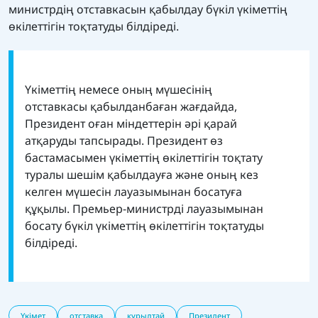
министрдің отставкасын қабылдау бүкіл үкіметтің
өкілеттігін тоқтатуды білдіреді.
Үкіметтің немесе оның мүшесінің
отставкасы қабылданбаған жағдайда,
Президент оған міндеттерін әрі қарай
атқаруды тапсырады. Президент өз
бастамасымен үкіметтің өкілеттігін тоқтату
туралы шешім қабылдауға және оның кез
келген мүшесін лауазымынан босатуға
құқылы. Премьер-министрді лауазымынан
босату бүкіл үкіметтің өкілеттігін тоқтатуды
білдіреді.
Үкімет
отставка
құрылтай
Президент