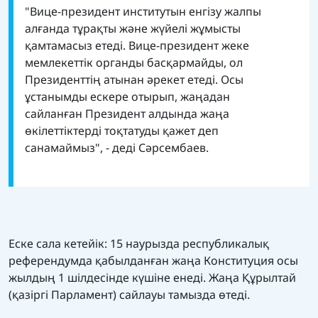
"Вице-президент институтын енгізу жалпы
алғанда тұрақты және жүйелі жұмысты
қамтамасыз етеді. Вице-президент жеке
мемлекеттік органды басқармайды, ол
Президенттің атынан әрекет етеді. Осы
ұстанымды ескере отырып, жаңадан
сайланған Президент алдында жаңа
өкілеттіктерді тоқтатуды қажет деп
санамаймыз", - деді Сәрсембаев.
Еске сала кетейік: 15 наурызда республикалық
референдумда қабылданған жаңа Конституция осы
жылдың 1 шілдесінде күшіне енеді. Жаңа Құрылтай
(қазіргі Парламент) сайлауы тамызда өтеді.