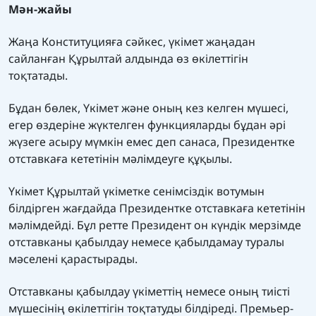
Мән-жайы
Жаңа Конституцияға сәйкес, үкімет жаңадан
сайланған Құрылтай алдында өз өкілеттігін
тоқтатады.
Бұдан бөлек, Үкімет және оның кез келген мүшесі,
егер өздеріне жүктелген функцияларды бұдан әрі
жүзеге асыру мүмкін емес деп санаса, Президентке
отставкаға кететінін мәлімдеуге құқылы.
Үкімет Құрылтай үкіметке сенімсіздік вотумын
білдірген жағдайда Президентке отставкаға кететінін
мәлімдейді. Бұл ретте Президент он күндік мерзімде
отставканы қабылдау немесе қабылдамау туралы
мәселені қарастырады.
Отставканы қабылдау үкіметтің немесе оның тиісті
мүшесінің өкілеттігін тоқтатуды білдіреді. Премьер-