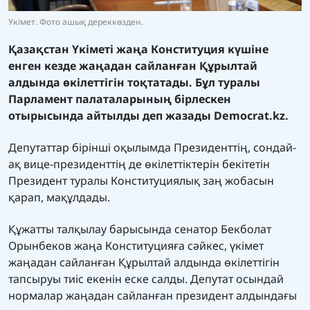
Үкімет. Фото ашық дереккөзден.
Қазақстан Үкіметі жаңа Конституция күшіне
енген кезде жаңадан сайланған Құрылтай
алдында өкілеттігін тоқтатады. Бұл туралы
Парламент палаталарының бірлескен
отырысында айтылды деп жазады
Democrat.kz.
Депутаттар бірінші оқылымда Президенттің, сондай-
ақ вице-президенттің де өкілеттіктерін бекітетін
Президент туралы Конституциялық заң жобасын
қарап, мақұлдады.
Құжатты талқылау барысында сенатор Бекболат
Орынбеков жаңа Конституцияға сәйкес, үкімет
жаңадан сайланған Құрылтай алдында өкілеттігін
тапсыруы тиіс екенін еске салды. Депутат осындай
нормалар жаңадан сайланған президент алдындағы