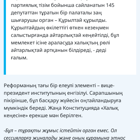
партиялық тізім бойынша сайланатын 145
депутаттан тұратын бір палаталы заң
шығарушы орган – Құрылтай құрылды.
Құрылтайдың өкілеттігі өткен кезеңмен
салыстырғанда айтарлықтай кеңейтілді, бұл
мемлекет ісіне араласуда халықтың рөлі
айтарлықтай артқанын білдіреді, - деді
ғалым.
Реформаның тағы бір елеулі элементі – вице-
президент институтының енгізілуі. Сарапшының
пікірінше, бұл басқару жүйесін оңтайландыруға
мүмкіндік береді. Жаңа Конституцияда «Халық
кеңесіне» ерекше мән берілген.
-Бұл – тұрақты жұмыс істейтін орган емес. Ол
сессияларға жиналады және оның құрамына этнос