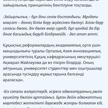
зайырлылық принципінің бекітілуіне тоқталды.
-Зайырлылық – бұл діни сенім бостандығы. Мұндағы
мақсат – діннің білім беру жүйесінен бөлінуі. Білім беру
саласы бөлек, дін бөлек өмір сүреді, бұл қандай да бір
дінге басымдық беруді білдірмейді, - деп атап өтті.
Құқықтық реформалардың академиялық орта үшін
маңыздылығы туралы Орталық Азия инновациялық
университетінің Құқық кафедрасының меңгерушісі
Ақмарал Жайлауова да өз пікірін білдірді. Оның
айтуынша, университет студенттер мен оқытушылар
арасында түсіндіру жұмыстарына белсенді
араласқан.
-Біз сапалы өзгерістерді, әсіресе адвокатураның рөлін
күшейту бөлігін құптаймыз. Бұған дейін адвокаттың
мәртебесі жеткілікті дәрежеде жоғары болмаған еді,