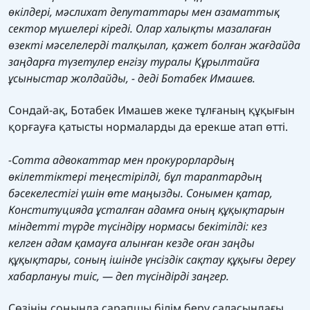
өкілдері, мәслихат депутаттары мен азаматтық
сектор мүшелері кіреді. Олар халықты мазалаған
өзекті мәселелерді талқылап, қажет болған жағдайда
заңдарға түзетулер енгізу туралы Құрылтайға
ұсыныстар жолдайды, - деді Ботабек Имашев.
Сондай-ақ, Ботабек Имашев жеке тұлғаның құқығын
қорғауға қатысты нормаларды да ерекше атап өтті.
-Сотта адвокаттар мен прокурорлардың
өкілеттіктері теңестірілді, бұл тараптардың
бәсекелестігі үшін өте маңызды. Сонымен қатар,
Конституцияда ұсталған адамға оның құқықтарын
міндетті түрде түсіндіру нормасы бекітілді: кез
келген адам қамауға алынған кезде оған заңды
құқықтары, соның ішінде үнсіздік сақтау құқығы дереу
хабарлануы тиіс, — деп түсіндірді заңгер.
Сөзінің соңында сарапшы білім беру саласындағы