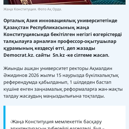
Жаңа Конституция. Фото Ақ Орда.
Орталық Азия инновациялық университетінде
Қазақстан Республикасының жаңа
Конституциясында бекітілген негізгі өзгерістерді
талқылауға арналған профессор-оқытушылар
құрамының кездесуі өтті, деп жазады
Democrat.kz.
сайты
Sn.kz
-ке сілтеме жасап.
Жиынды ашқан университет ректоры Ақмалдин
Әжидинов 2026 жылғы 15 наурызда бүкілхалықтық
референдумда қабылданып, 1 шілдеден бастап
күшіне енген заңнамалық реформаларға жан-жақты
талдау жасаудың маңыздылығына тоқталды.
-Жаңа Конституция мемлекеттік басқару
архитектурасын түбегейлі өзгертеді. Бұл –