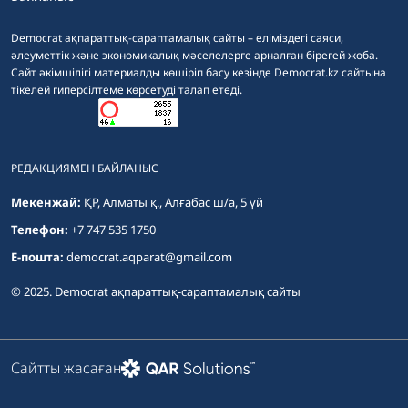
Democrat ақпараттық-сараптамалық сайты – еліміздегі саяси,
әлеуметтік және экономикалық мәселелерге арналған бірегей жоба.
Сайт әкімшілігі материалды көшіріп басу кезінде Democrat.kz сайтына
тікелей гиперсілтеме көрсетуді талап етеді.
РЕДАКЦИЯМЕН БАЙЛАНЫС
Мекенжай:
ҚР, Алматы қ., Алғабас ш/а, 5 үй
Телефон:
+7 747 535 1750
E-пошта:
democrat.aqparat@gmail.com
© 2025. Democrat ақпараттық-сараптамалық сайты
Сайтты жасаған