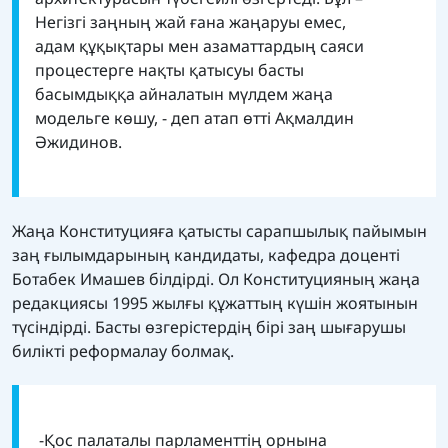
Негізгі заңның жай ғана жаңаруы емес,
адам құқықтары мен азаматтардың саяси
процестерге нақты қатысуы басты
басымдыққа айналатын мүлдем жаңа
модельге көшу, - деп атап өтті Ақмалдин
Әжидинов.
Жаңа Конституцияға қатысты сарапшылық пайымын
заң ғылымдарының кандидаты, кафедра доценті
Ботабек Имашев білдірді. Ол Конституцияның жаңа
редакциясы 1995 жылғы құжаттың күшін жоятынын
түсіндірді. Басты өзгерістердің бірі заң шығарушы
билікті реформалау болмақ.
-Қос палаталы парламенттің орнына