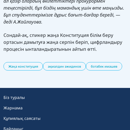
ал қазір олардың өкілеттіктері прокурормен
теңестірілді, бұл біздің мамандық үшін өте маңызды.
Бұл студенттерімізге дұрыс бағыт-бағдар береді, —
деді А.Жайлауова.
Сондай-ақ, спикер жаңа Конституция білім беру
ортасын дамытуға жаңа серпін беріп, цифрландыру
процесін ынталандыратынын айтып өтті.
Жаңа конституция
ақмалдин әжидинов
ботабек имашев
Біз туралы
Жарнама
Құпиялық саясаты
Байланыс