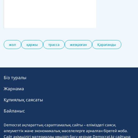
жол
қаржы
трасса
жезқазған
Қарағанды
Біз туралы
Жарнама
Құпиялық саясаты
Байланыс
Democrat ақпараттық-сараптамалық сайты – еліміздегі саяси,
әлеуметтік және экономикалық мәселелерге арналған бірегей жоба.
Сайт әкімшілігі материалды көшіріп басу кезінде Democrat.kz сайтына