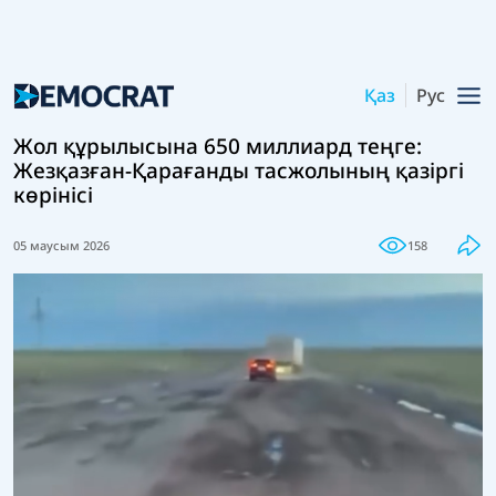
Қаз
Рус
Жол құрылысына 650 миллиард теңге:
Жезқазған-Қарағанды тасжолының қазіргі
көрінісі
05 маусым 2026
158