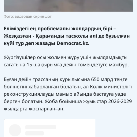
Фото: видеодан скриншот
Еліміздегі ең проблемалы жолдардың бірі –
Жезқазған - Қарағанды тасжолы әлі де бұзылған
күйі тұр деп жазады
Democrat.kz.
Жүргізушілер осы жолмен жүру үшін жылдамдықты
сағатына 15 шақырымға дейін төмендетуге мәжбүр.
Бұған дейін трассаның құрылысына 650 млрд теңге
бөлінетіні хабарланған болатын, ал Көлік министрлігі
реконструкциялауды мамыр айында бастауға уәде
берген болатын. Жоба бойынша жұмыстар 2026-2029
жылдарға жоспарланған.