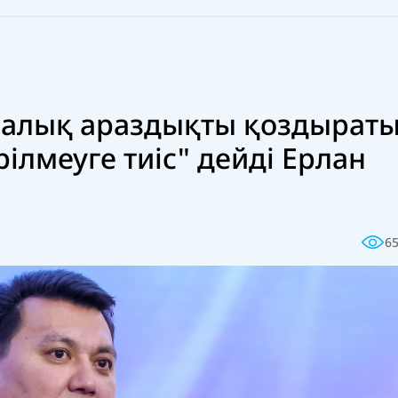
аралық араздықты қоздырат
ілмеуге тиіс" дейді Ерлан
6