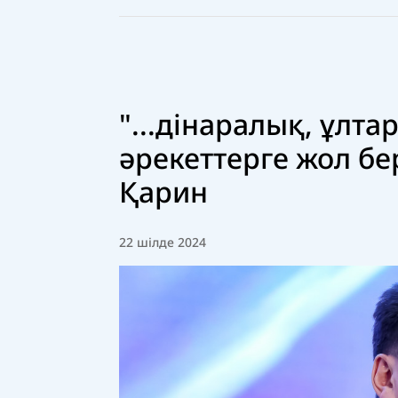
"...дінаралық, ұлт
әрекеттерге жол бер
Қарин
22 шілде 2024