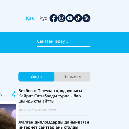
Қаз
Рус
Соңғы
Танымал
Бекболат Тілеухан қолдаушысы
58
Қайрат Сатыбалды туралы бар
шындықты айтты
18:00, 07 тамыз 2026
95
Жалған дипломдарды дайындаған
интернет сайттар анықталды