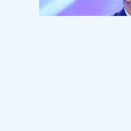
Белгілі журналист Нартай Аралбай
сұраққа жауап берген Мемлекеттік 
жолы бар екенін айтты, деп хабарл
заңдылық. Біз өзіміздің ұстанып отырғ