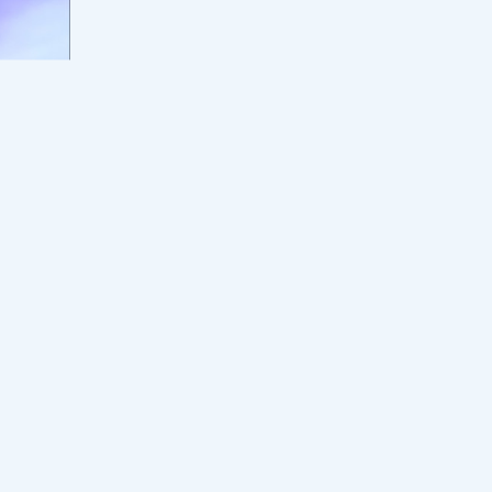
Оқулық мәселесі шешімін таппай
отыр: Қыркүйекте кей оқушылар
сабақты оқулықсыз бастай ма?
17:00, 07 тамыз 2026
78
Еуропа қызып қана қойған жоқ:
аптап электр жүйесі мен өзен
тасымалын тұралата бастады
16:33, 07 тамыз 2026
41
Мұғалімді алаңдатқан мәселеге
министрлік жауап берді: 2026-2027
оқу жылында мұғалімнің сағат
жүктемесі қысқара ма?
16:00, 07 тамыз 2026
337
Отандық киім неге қымбат: Үкімет
уралы
2030 жылға дейінгі жоспарды
талқылады
му
латыны
15:32, 07 тамыз 2026
67
амға тән
Биылғы оқу жылында қай пән