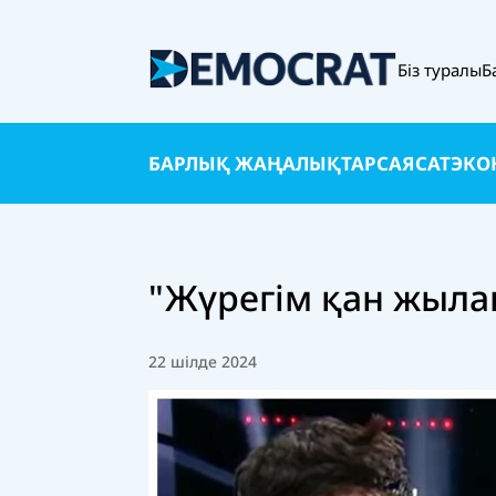
Біз туралы
Б
БАРЛЫҚ ЖАҢАЛЫҚТАР
САЯСАТ
ЭКО
"Жүрегім қан жыла
22 шілде 2024