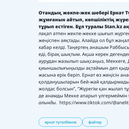
Отандық жекпе-жек шебері Ернат Т
жұмғанын айтып, көпшіліктің жүре
тұрып естіген. Бұл туралы
Stan.kz
ақ
лақап атпен жекпе-жекке шығып жүрген
жеңіспен аяқтады. Алайда ол бұл жаңа
хабар келді. Таңертең анашым Раббыс
еді, бірақ шықтым. Ақша керек дегенде
аурудан жазылып шықсаңыз, Меккеге, Д
қиыншылығыңызды ақтаймын деп қыдырт
жасына ерік беріп. Ернат өз жеңісін а
қолданушыларын бей-жай қалдырмады. К
жолдас болсын”, “Жүрегім қан жылап тұр
де анамды Мекке апарып үлгермеймін б
алынды.
https://www.tiktok.com/@anel
ернат түгелбеков
файтер