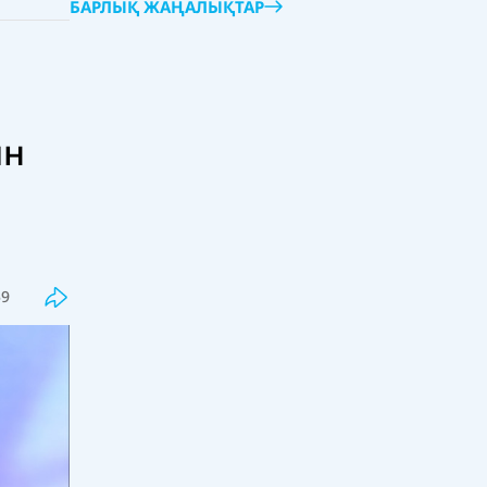
БАРЛЫҚ ЖАҢАЛЫҚТАР
ын
Соңғы
Танымал
Бекболат Тілеухан қолдаушысы
Қайрат Сатыбалды туралы бар
шындықты айтты
18:00, 07 тамыз 2026
95
59
Жалған дипломдарды дайындаған
интернет сайттар анықталды
17:33, 07 тамыз 2026
53
Грант тізімдері жарияланды
17:16, 07 тамыз 2026
234