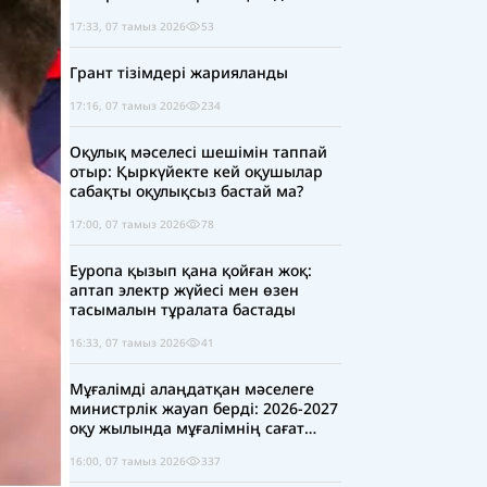
17:33, 07 тамыз 2026
53
Грант тізімдері жарияланды
17:16, 07 тамыз 2026
234
Оқулық мәселесі шешімін таппай
отыр: Қыркүйекте кей оқушылар
сабақты оқулықсыз бастай ма?
17:00, 07 тамыз 2026
78
Еуропа қызып қана қойған жоқ:
аптап электр жүйесі мен өзен
тасымалын тұралата бастады
16:33, 07 тамыз 2026
41
Мұғалімді алаңдатқан мәселеге
министрлік жауап берді: 2026-2027
оқу жылында мұғалімнің сағат
жүктемесі қысқара ма?
16:00, 07 тамыз 2026
337