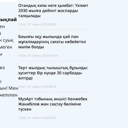
Отандық киім неге қымбат: Үкімет
2030 жылға дейінгі жоспарды
талқылады
 шықпай
15:32, 07 тамыз 2026
67
ен
н
Биылғы оқу жылында қай пән
н суық
мұғалімдерінің сағаты көбейетіні
меген
мәлім болды
ы
15:00, 07 тамыз 2026
514
өз
Төрт жылдық тыныштық бұзылды:
хуситтер бір күнде 30 сарбазды
өлтірді
ы
14:31, 07 тамыз 2026
49
сын! Мен
рнеттен
МузАрт тобының әншісі Кенжебек
Жанәбілов жан сақтау бөліміне
түскен
14:06, 07 тамыз 2026
87