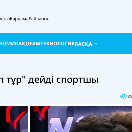
асты
Жарнама
Байланыс
НОМИКА
ҚОҒАМ
ТЕХНОЛОГИЯ
БАСҚА
п тұр" дейді спортшы
8