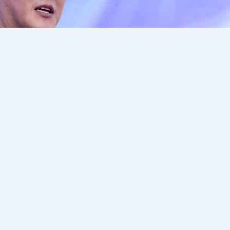
ұлына берген сұхбатында демократия нормалары т
кеңесші Ерлан Қарин әрбір мемлекеттің өзіндік да
айды
Dalanews.kz.
"Әр елдің өзіне тән даму жолы бо
ан жолымыз, қалыптасқан салтымыз бар елміз. Біздің қоғ