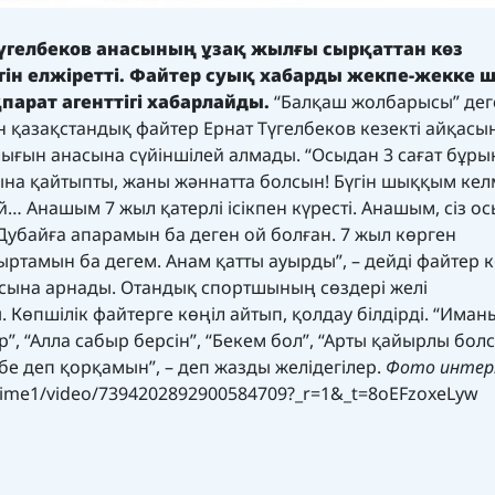
үгелбеков анасының ұзақ жылғы сырқаттан көз
гін елжіретті. Файтер суық хабарды жекпе-жекке
парат агенттігі хабарлайды.
“Балқаш жолбарысы” дег
 қазақстандық файтер Ернат Түгелбеков кезекті айқасы
лығын анасына сүйіншілей алмады. “Осыдан 3 сағат бұры
ына қайтыпты, жаны жәннатта болсын! Бүгін шыққым кел
й… Анашым 7 жыл қатерлі ісікпен күресті. Анашым, сіз ос
убайға апарамын ба деген ой болған. 7 жыл көрген
амын ба дегем. Анам қатты ауырды”, – дейді файтер к
насына арнады. Отандық спортшының сөздері желі
өпшілік файтерге көңіл айтып, қолдау білдірді. “Иман
”, “Алла сабыр берсін”, “Бекем бол”, “Арты қайырлы бол
е деп қорқамын”, – деп жазды желідегілер.
Фото инте
itime1/video/7394202892900584709?_r=1&_t=8oEFzoxeLyw