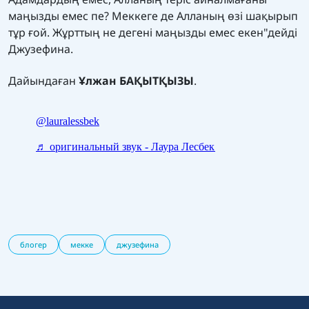
маңызды емес пе? Меккеге де Алланың өзі шақырып
тұр ғой. Жұрттың не дегені маңызды емес екен"дейді
Джузефина.
Дайындаған
Ұлжан БАҚЫТҚЫЗЫ
.
блогер
мекке
джузефина