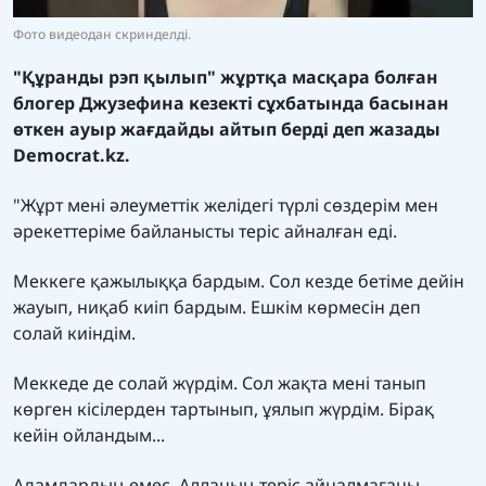
Фото видеодан скринделді.
"Құранды рэп қылып" жұртқа масқара болған
блогер Джузефина кезекті сұхбатында басынан
өткен ауыр жағдайды айтып берді деп жазады
Democrat.kz.
"Жұрт мені әлеуметтік желідегі түрлі сөздерім мен
әрекеттеріме байланысты теріс айналған еді.
Меккеге қажылыққа бардым. Сол кезде бетіме дейін
жауып, ниқаб киіп бардым. Ешкім көрмесін деп
солай киіндім.
Меккеде де солай жүрдім. Сол жақта мені танып
көрген кісілерден тартынып, ұялып жүрдім. Бірақ
кейін ойландым...
Адамдардың емес, Алланың теріс айналмағаны