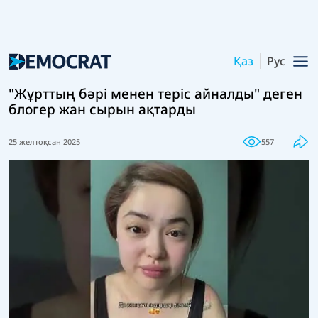
Қаз
Рус
"Жұрттың бәрі менен теріс айналды" деген
блогер жан сырын ақтарды
25 желтоқсан 2025
557