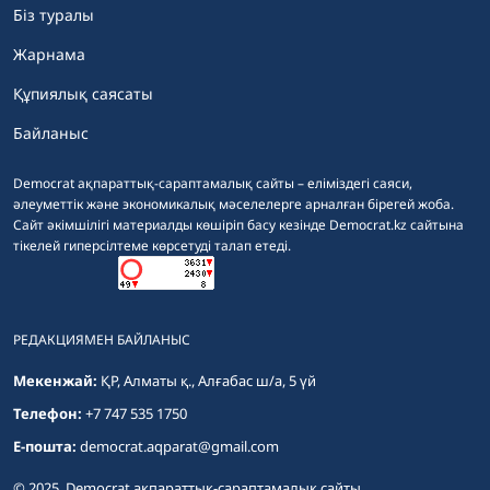
Біз туралы
Жарнама
Құпиялық саясаты
Байланыс
Democrat ақпараттық-сараптамалық сайты – еліміздегі саяси,
әлеуметтік және экономикалық мәселелерге арналған бірегей жоба.
Сайт әкімшілігі материалды көшіріп басу кезінде Democrat.kz сайтына
тікелей гиперсілтеме көрсетуді талап етеді.
РЕДАКЦИЯМЕН БАЙЛАНЫС
Мекенжай:
ҚР, Алматы қ., Алғабас ш/а, 5 үй
Телефон:
+7 747 535 1750
E-пошта:
democrat.aqparat@gmail.com
© 2025. Democrat ақпараттық-сараптамалық сайты