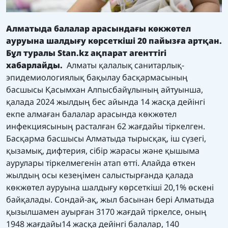
Алматыда балалар арасындағы көкжөтел
ауруына шалдығу көрсеткіші 20 пайызға артқан.
Бұл туралы
Stan.kz
ақпарат агенттігі
хабарлайды.
Алматы қалалық санитарлық-
эпидемиологиялық бақылау басқармасының
басшысы Қасымхан Алпысбайұлының айтуынша,
қалада 2024 жылдың бес айында 14 жасқа дейінгі
екпе алмаған балалар арасында көкжөтел
инфекциясының расталған 62 жағдайы тіркелген.
Басқарма басшысы Алматыда тырысқақ, іш сүзегі,
қызамық, дифтерия, сібір жарасы және қышыма
аурулары тіркелмегенін атап өтті. Алайда өткен
жылдың осы кезеңімен салыстырғанда қалада
көкжөтел ауруына шалдығу көрсеткіші 20,1% өскені
байқалады. Сондай-ақ, жыл басынан бері Алматыда
қызылшамен ауырған 3170 жағдай тіркелсе, оның
1948 жағдайы14 жасқа дейінгі балалар, 140