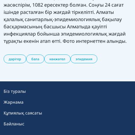
жасөспірім, 1082 ересектер болған. Соңғы 24 сағат
ішінде расталған бір жағдай тіркеліпті. Алматы
қалалық санитарлық-эпидемиологиялық бақылау
басқармасының басшысы Алматыда қауіпті
инфекциялар бойынша эпидемиологиялық жағдай
тұрақты екенін атап өтті. Фото интернеттен алынды.
дәрігер
бала
көкжөтел
эпидемия
Біз туралы
Жарнама
Құпиялық саясаты
Байланыс