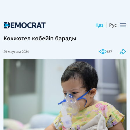
Қаз
Рус
Көкжөтел көбейіп барады
29 маусым 2024
687