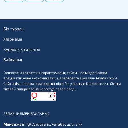
Біз туралы
Жарнама
Құпиялық саясаты
Байланыс
Democrat ақпараттық-сараптамалық сайты – еліміздегі саяси,
әлеуметтік және экономикалық мәселелерге арналған бірегей жоба.
Сайт әкімшілігі материалды көшіріп басу кезінде Democrat.kz сайтына
тікелей гиперсілтеме көрсетуді талап етеді.
РЕДАКЦИЯМЕН БАЙЛАНЫС
Мекенжай:
ҚР, Алматы қ., Алғабас ш/а, 5 үй