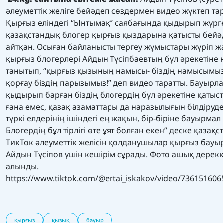
әлеуметтік желіге бейәдеп сөздермен видео жүктеп та
Қырғыз еліндегі “Ынтымақ” саябағында қыдырып жүрг
қазақстандық блогер қырғыз қыздарына қатысты бейә
айтқан. Осыған байланысты тергеу жұмыстары жүріп ж
қырғыз блогерлері Айдын Түсіпбаевтың бұл әрекетіне
танытып, “қырғыз қызының намысы- біздің намысымы
қорғау біздің парызымыз!” деп видео таратты. Бауырла
қыдырып барған біздің блогердің бұл әрекетіне қатыс
ғана емес, қазақ азаматтары да наразылығын білдіруде.
түркі елдерінің ішіндегі ең жақын, бір-біріне бауырмал 
Блогердің бұл тірлігі өте ұят болған екен” деске қазақ
ТикТок әлеуметтік желісін қолданушылар қырғыз бау
Айдын Түсіпов үшін кешірім сұрады. Фото ашық дерек
алынды.
https://www.tiktok.com/@ertai_iskakov/video/73615160
қырғыз
қызық
бауыр