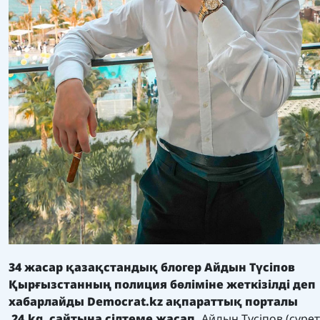
34 жасар қазақстандық блогер Айдын Түсіпов
Қырғызстанның полиция бөліміне жеткізілді деп
хабарлайды
Democrat.kz
ақпараттық порталы
24.kg
.
сайтына сілтеме жасап.
Айдын Түсіпов (сурет