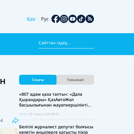
Қаз
Рус
ен
Соңғы
Танымал
«807 адам қаза тапты»: «Дала
Қырандары» ҚазАвтоЖол
басшылығынан жауапкершілікті
күшейтуді талап етті
19:12, 08 тамыз 2026
33
24
Белгілі журналист депутат болғысы
келетін әншілерге қатысты пікір