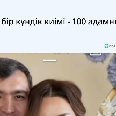
ір күндік киімі - 100 адам
15