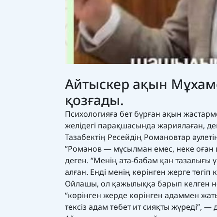
Айтыскер ақын Мұхаме
қозғады.
Психологияға бет бұрған ақын жастарме
желідегі парақшасында жариялаған, д
Тазабектің Ресейдің Романовтар әулетін
”Романов — мұсылман емес, неке оған 
деген. “Менің ата-бабам қан тазалығы 
алған. Енді менің көрінген жерге төгіп 
Ойлашы, ол қажылыққа барып келген нем
“көрінген жерде көрінген адаммен жат
тексіз адам төбет ит сияқты жүреді”, —