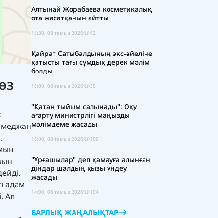
Алтынай Жорабаева косметикалық
ота жасатқанын айтты
15:30, 08 тамыз 2026
82
Қайрат Сатыбалдының экс-әйеліне
қатысты тағы сұмдық дерек мәлім
болды
өз
15:00, 08 тамыз 2026
35
"Қатаң тыйым салынады": Оқу
к
ағарту министрлігі маңызды
мәлімдеме жасады
амеджан
.
15:00, 08 тамыз 2026
300
ймын
"Ұрғашылар" деп қамауға алынған
ызын
діндар шалдың қызы үндеу
дейді.
жасады
ті адам
14:00, 08 тамыз 2026
194
. Ал
БАРЛЫҚ ЖАҢАЛЫҚТАР