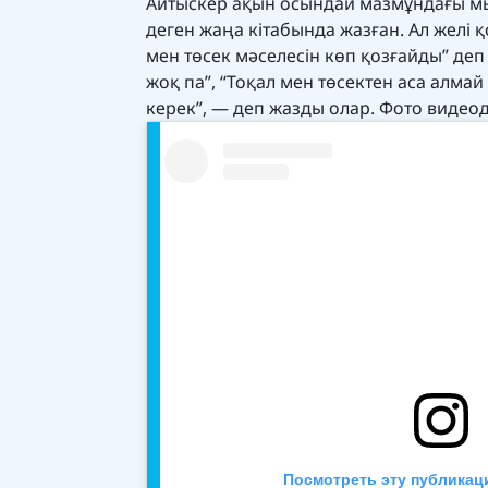
Айтыскер ақын осындай мазмұндағы мы
деген жаңа кітабында жазған. Ал желі
мен төсек мәселесін көп қозғайды” деп
жоқ па”, “Тоқал мен төсектен аса алмай
керек”, — деп жазды олар. Фото видеод
Посмотреть эту публикац