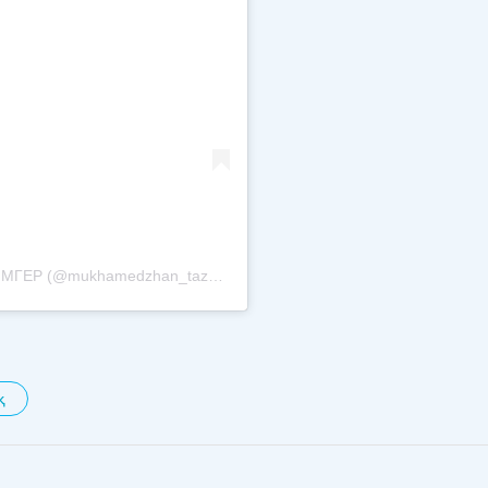
Публикация от Muhamedzhan Tazabek - ТӘЛІМГЕР (@mukhamedzhan_tazabek)
қ