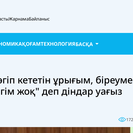
асты
Жарнама
Байланыс
НОМИКА
ҚОҒАМ
ТЕХНОЛОГИЯ
БАСҚА
төгіп кететін ұрығым, біреум
гім жоқ" деп діндар уағыз
17