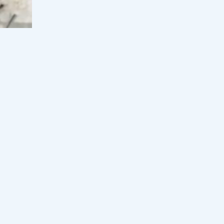
деген блогер тележурналиске
шүйлігіп, қатты айтты (ВИДЕО)
17:00, 08 тамыз 2026
90
Дариға Бадықова байлығының
құпиясын ашты
17:00, 08 тамыз 2026
74
Сәкен Майғазиев әйелі туралы ел
білмейтін сырымен бөлісті
16:30, 08 тамыз 2026
35
Алтынай Жорабаева косметикалық
ота жасатқанын айтты
15:30, 08 тамыз 2026
82
Қайрат Сатыбалдының экс-әйеліне
қатысты тағы сұмдық дерек мәлім
болды
15:00, 08 тамыз 2026
35