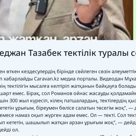
джан Тазабек тектілік туралы с
н өткен кездесулердің бірінде сөйлеген сөзін әлеуметті
еп хабарлайды
Caravan.kz
медиа порталы. Видеодан Мұх
ің тектілігін мысалға келтіріп жатқанын байқауға болады
шарт емес. Бірақ, сол Романов ойнас жасауды қолдама
үшін 300 жыл күресіп, кілең патшалардың, тектілердің қ
кететін ұрығым, біреумен бөлісе салатын төсегім жоқ”, — 
есе намаз оқып жүрген адам емес. Ол — текті. Сол тек
ып кететін, шашылып жатқан арзан ұрығым жоқ”, — дейді
дейді
ол.