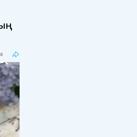
ның
Соңғы
Танымал
«807 адам қаза тапты»: «Дала
Қырандары» ҚазАвтоЖол
басшылығынан жауапкершілікті
68
күшейтуді талап етті
19:12, 08 тамыз 2026
33
Белгілі журналист депутат болғысы
келетін әншілерге қатысты пікір
білдірді
18:00, 08 тамыз 2026
100
Бағдагүл емшіні тағы бір блогер
сотқа бермекші
17:30, 08 тамыз 2026
58
"Динара Сәтжан - халық жауы!"