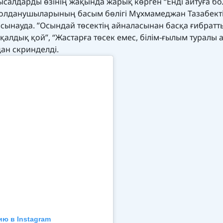
салдарды өзінің жақында жарық көрген “Енді айтуға б
 қолданушыларының басым бөлігі Мұхмамеджан Тазабекті
 сынауда. ”Осындай төсектің айналасынан басқа ғибратт
 қалдық қой”, “Жастарға төсек емес, білім-ғылым туралы 
ан скринделді.
ию в Instagram