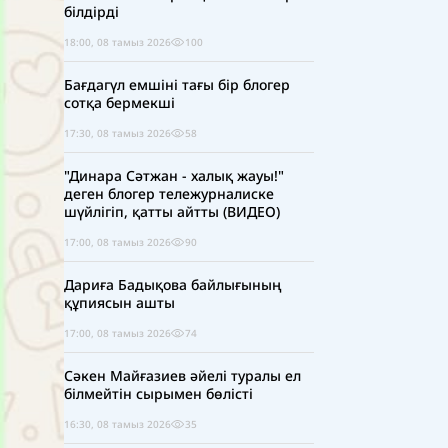
білдірді
18:00, 08 тамыз 2026
100
Бағдагүл емшіні тағы бір блогер
сотқа бермекші
17:30, 08 тамыз 2026
58
"Динара Сәтжан - халық жауы!"
деген блогер тележурналиске
шүйлігіп, қатты айтты (ВИДЕО)
17:00, 08 тамыз 2026
90
Дариға Бадықова байлығының
құпиясын ашты
17:00, 08 тамыз 2026
74
Сәкен Майғазиев әйелі туралы ел
білмейтін сырымен бөлісті
16:30, 08 тамыз 2026
35