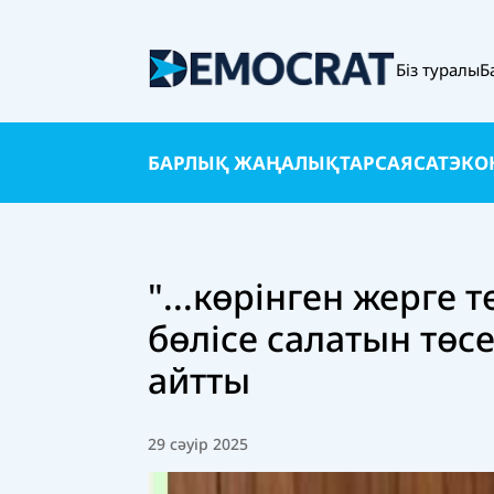
Біз туралы
Б
БАРЛЫҚ ЖАҢАЛЫҚТАР
САЯСАТ
ЭКО
"...көрінген жерге 
бөлісе салатын төсе
айтты
29 сәуір 2025