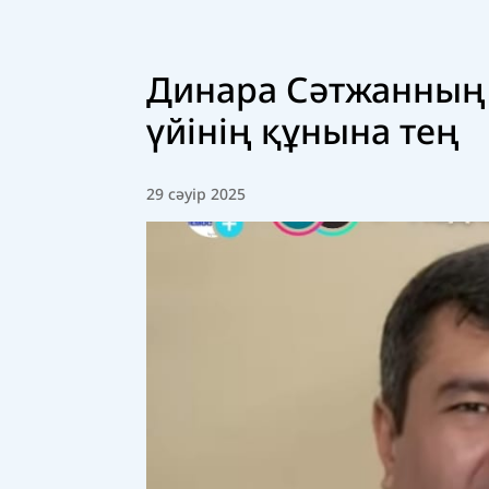
Динара Сәтжанның б
үйінің құнына тең
29 сәуір 2025