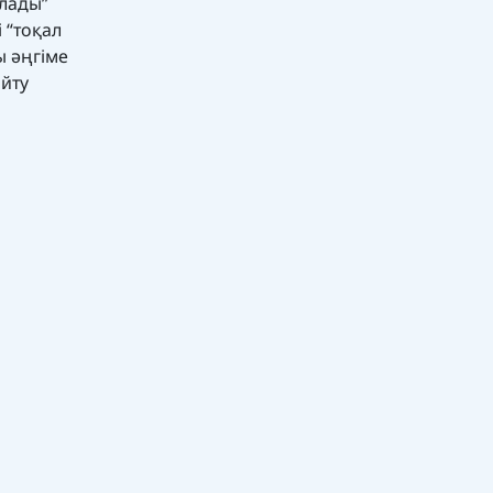
олады”
 “тоқал
ы әңгіме
айту