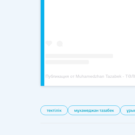
тектілік
мұхамеджан тазабек
ұры