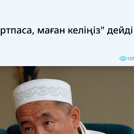
артпаса, маған келіңіз" дейді
13