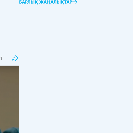
БАРЛЫҚ ЖАҢАЛЫҚТАР
Соңғы
Танымал
Бекболат Тілеухан қолдаушысы
Қайрат Сатыбалды туралы бар
шындықты айтты
71
18:00, 07 тамыз 2026
86
Жалған дипломдарды дайындаған
интернет сайттар анықталды
17:33, 07 тамыз 2026
45
Грант тізімдері жарияланды
17:16, 07 тамыз 2026
205
Оқулық мәселесі шешімін таппай
отыр: Қыркүйекте кей оқушылар