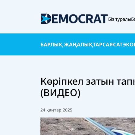
Біз туралы
Б
БАРЛЫҚ ЖАҢАЛЫҚТАР
САЯСАТ
ЭКО
Көріпкел затын тап
(ВИДЕО)
24 қаңтар 2025