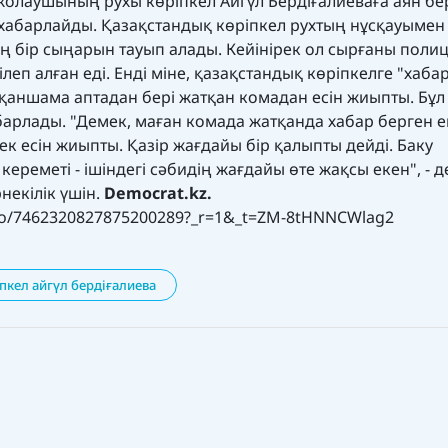
олаушының рухы көріпкел Айгүл Бердіғалиеваға аян бер
н хабарлайды. Қазақстандық көріпкел рухтың нұсқауымен
ң бір сыңарын тауып алады. Кейінірек ол сырғаны поли
кілеп алған еді. Енді міне, қазақстандық көріпкелге "хаба
 қаншама аптадан бері жатқан комадан есін жиыпты. Бұл
барлады. "Демек, маған комада жатқанда хабар берген е
к есін жиыпты. Қазір жағдайы бір қалыпты дейді. Баку
 кереметі - ішіндегі сәбидің жағдайы өте жақсы екен", - д
некілік үшін.
Democrat.kz.
deo/7462320827875200289?_r=1&_t=ZM-8tHNNCWlag2
пкел айгүл бердіғалиева