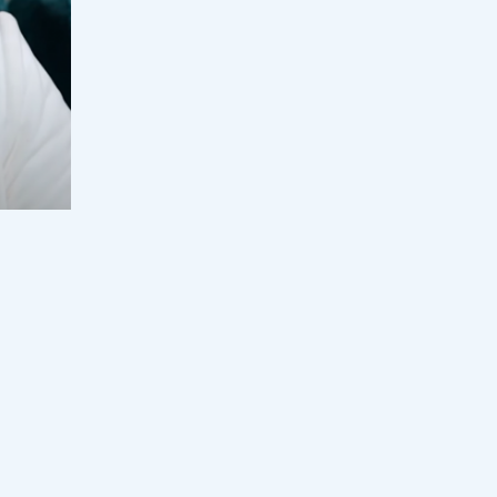
сабақты оқулықсыз бастай ма?
17:00, 07 тамыз 2026
71
Еуропа қызып қана қойған жоқ:
аптап электр жүйесі мен өзен
тасымалын тұралата бастады
16:33, 07 тамыз 2026
37
Мұғалімді алаңдатқан мәселеге
министрлік жауап берді: 2026-2027
оқу жылында мұғалімнің сағат
жүктемесі қысқара ма?
16:00, 07 тамыз 2026
296
 деп
Отандық киім неге қымбат: Үкімет
2030 жылға дейінгі жоспарды
 алмай.
талқылады
 Алла
15:32, 07 тамыз 2026
64
Биылғы оқу жылында қай пән
мұғалімдерінің сағаты көбейетіні
мәлім болды