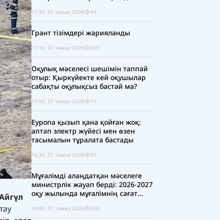
17:33, 07 тамыз 2026
45
Грант тізімдері жарияланды
17:16, 07 тамыз 2026
205
Оқулық мәселесі шешімін таппай
отыр: Қыркүйекте кей оқушылар
сабақты оқулықсыз бастай ма?
17:00, 07 тамыз 2026
71
Еуропа қызып қана қойған жоқ:
аптап электр жүйесі мен өзен
тасымалын тұралата бастады
16:33, 07 тамыз 2026
37
Мұғалімді алаңдатқан мәселеге
министрлік жауап берді: 2026-2027
оқу жылында мұғалімнің сағат
Айгүл
жүктемесі қысқара ма?
тау
16:00, 07 тамыз 2026
296