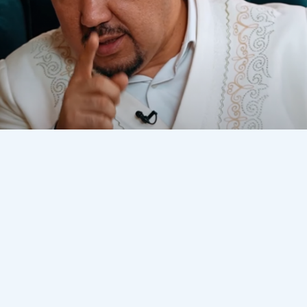
 Нұрлан имам жұртқа ақша жинау туралы ақыл айтты
ірем, немеремді үйлендірем, тоқал алам деп ақша
ша жинаңыздар. Тоқал - қымбат. Өліп кетесің оған жете
, Алла өміріңізді 100 жастан асырмаса, маған келіңіз.
і ұзартады" дейді Нұрлан имам. Фото интернеттен.
l/video/7462915062160805125?_r=1&_t=ZM-8tJPOfq8rmo