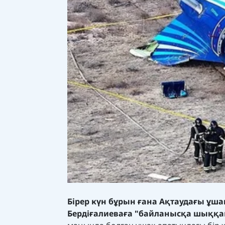
Бірер күн бұрын ғана Ақтаудағы ұш
Бердіғалиеваға "байланысқа шыққ