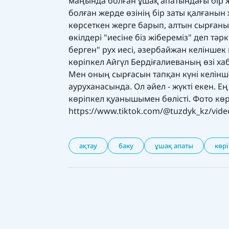
маңында болған ұшақ апатындағы бір ж
болған жерде өзінің бір заты қалғаны
көрсеткен жерге барып, алтын сырғаны
өкілдері "иесіне біз жібереміз" деп тәр
берген" рух иесі, әзербайжан келіншек
көріпкел Айгүл Бердіғалиеваның өзі ха
Мен оның сырғасын тапқан күні келінше
ауруханасында. Ол әйел - жүкті екен. Ең
көріпкел қуанышымен бөлісті. Фото көр
https://www.tiktok.com/@tuzdyk_kz/vi
ақтау
баку
ұшақ апаты
көрі