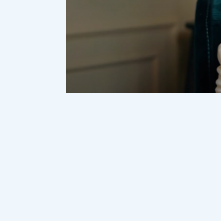
Әлеуметтік желіде тараған видеода
жазады Democrat.kz.
"Баламды үйленд
жинамаңыздар. Меккеге барайын деп ақ
Меккеге барайыншы деп ақша жинаңызшы
сондай мақсатқа жеткізу үшін өміріңізд
https://www.tiktok.com/@hickmet_trave