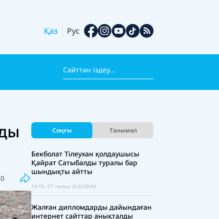
Қаз
Рус
лды
Соңғы
Танымал
Бекболат Тілеухан қолдаушысы
Қайрат Сатыбалды туралы бар
шындықты айтты
30
18:00, 07 тамыз 2026
86
Жалған дипломдарды дайындаған
интернет сайттар анықталды