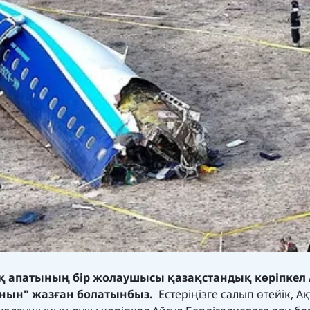
ақ апатының бір жолаушысы қазақстандық көріпкел 
анын"
жазған
болатынбыз.
Естеріңізге салып өтейік, Ақ