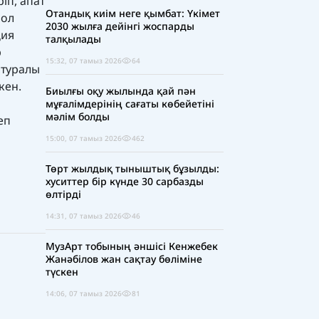
іп, апат
Отандық киім неге қымбат: Үкімет
 ол
2030 жылға дейінгі жоспарды
ция
талқылады
р
15:32, 07 тамыз 2026
64
 туралы
кен.
Биылғы оқу жылында қай пән
мұғалімдерінің сағаты көбейетіні
мәлім болды
еп
15:00, 07 тамыз 2026
462
Төрт жылдық тыныштық бұзылды:
хуситтер бір күнде 30 сарбазды
өлтірді
14:31, 07 тамыз 2026
46
МузАрт тобының әншісі Кенжебек
Жанәбілов жан сақтау бөліміне
түскен
14:06, 07 тамыз 2026
81