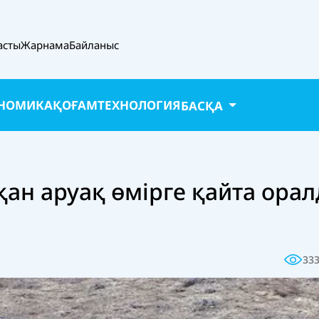
асты
Жарнама
Байланыс
НОМИКА
ҚОҒАМ
ТЕХНОЛОГИЯ
БАСҚА
қан аруақ өмірге қайта ора
33