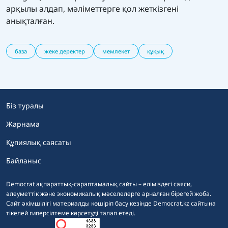
арқылы алдап, мәліметтерге қол жеткізгені
анықталған.
база
жеке деректер
мемлекет
құқық
Біз туралы
Жарнама
Құпиялық саясаты
Байланыс
Democrat ақпараттық-сараптамалық сайты – еліміздегі саяси,
әлеуметтік және экономикалық мәселелерге арналған бірегей жоба.
Сайт әкімшілігі материалды көшіріп басу кезінде Democrat.kz сайтына
тікелей гиперсілтеме көрсетуді талап етеді.