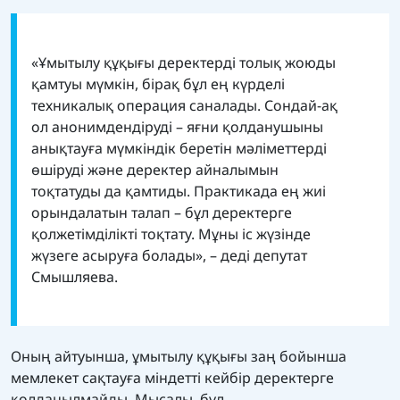
«Ұмытылу құқығы деректерді толық жоюды
қамтуы мүмкін, бірақ бұл ең күрделі
техникалық операция саналады. Сондай-ақ
ол анонимдендіруді – яғни қолданушыны
анықтауға мүмкіндік беретін мәліметтерді
өшіруді және деректер айналымын
тоқтатуды да қамтиды. Практикада ең жиі
орындалатын талап – бұл деректерге
қолжетімділікті тоқтату. Мұны іс жүзінде
жүзеге асыруға болады», – деді депутат
Смышляева.
Оның айтуынша, ұмытылу құқығы заң бойынша
мемлекет сақтауға міндетті кейбір деректерге
қолданылмайды. Мысалы, бұл —