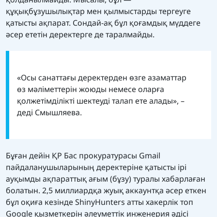
құқықбұзушылықтар мен қылмыстарды тергеуге
қатысты ақпарат. Сондай-ақ бұл қоғамдық мүддеге
әсер ететін деректерге де таралмайды.
«Осы санаттағы деректерден өзге азаматтар
өз мәліметтерін жоюды немесе оларға
қолжетімділікті шектеуді талап ете алады», –
деді Смышляева.
Бұған дейін ҚР Бас прокуратурасы Gmail
пайдаланушыларының деректеріне қатысты ірі
ауқымды ақпараттық ағым (бұзу) туралы хабарлаған
болатын. 2,5 миллиардқа жуық аккаунтқа әсер еткен
бұл оқиға кезінде ShinyHunters атты хакерлік топ
Google қызметкерін әлеуметтік инженерия әдісі