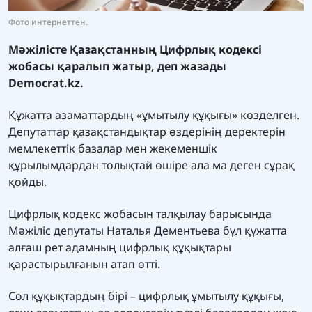
Фото интернеттен.
Мәжілісте Қазақстанның Цифрлық кодексі
жобасы қаралып жатыр, деп жазады
Democrat.kz.
Құжатта азаматтардың «ұмытылу құқығы» көзделген.
Депутаттар қазақстандықтар өздерінің деректерін
мемлекеттік базалар мен жекеменшік
құрылымдардан толықтай өшіре ала ма деген сұрақ
қойды.
Цифрлық кодекс жобасын талқылау барысында
Мәжіліс депутаты Наталья Дементьева бұл құжатта
алғаш рет адамның цифрлық құқықтары
қарастырылғанын атап өтті.
Сол құқықтардың бірі – цифрлық ұмытылу құқығы,