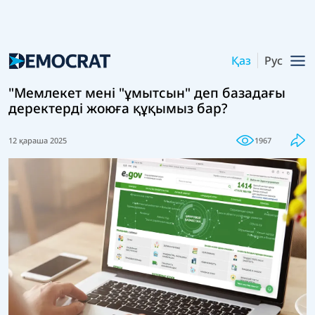
Қаз
Рус
"Мемлекет мені "ұмытсын" деп базадағы
деректерді жоюға құқымыз бар?
12 қараша 2025
1967