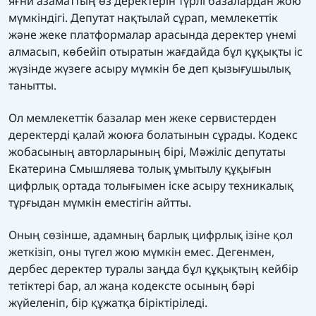
яғни азаматтың өз деректерін түрлі базалардан жою
мүмкіндігі. Депутат нақтылай сұрап, мемлекеттік
және жеке платформалар арасында деректер үнемі
алмасып, көбейіп отыратын жағдайда бұл құқықты іс
жүзінде жүзеге асыру мүмкін бе деп қызығушылық
танытты.
Ол мемлекеттік базалар мен жеке сервистерден
деректерді қалай жоюға болатынын сұрады. Кодекс
жобасының авторларының бірі, Мәжіліс депутаты
Екатерина Смышляева толық ұмытылу құқығын
цифрлық ортада толығымен іске асыру техникалық
тұрғыдан мүмкін еместігін айтты.
Оның сөзінше, адамның барлық цифрлық ізіне қол
жеткізіп, оны түгел жою мүмкін емес. Дегенмен,
дербес деректер туралы заңда бұл құқықтың кейбір
тетіктері бар, ал жаңа кодексте осының бәрі
жүйеленіп, бір құжатқа біріктіріледі.