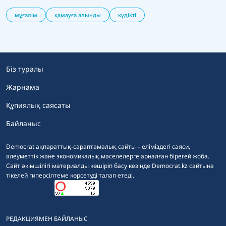
мұғалім
қамауға алынды
күдікті
Біз туралы
Жарнама
Құпиялық саясаты
Байланыс
Democrat ақпараттық-сараптамалық сайты – еліміздегі саяси,
әлеуметтік және экономикалық мәселелерге арналған бірегей жоба.
Сайт әкімшілігі материалды көшіріп басу кезінде Democrat.kz сайтына
тікелей гиперсілтеме көрсетуді талап етеді.
РЕДАКЦИЯМЕН БАЙЛАНЫС