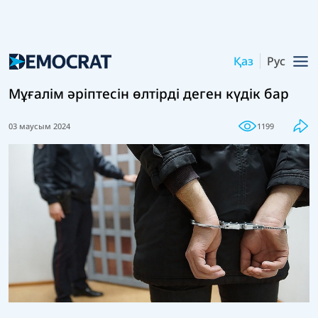
Қаз
Рус
Мұғалім әріптесін өлтірді деген күдік бар
03 маусым 2024
1199