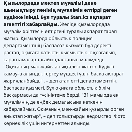
Қызылордада мектеп мұғалімі дене
шынықтыру пәнінің мұғалімін өлтірді деген
күдікке ілінді. Бұл туралы
Stan.kz
ақпарат
агенттігі хабарлайды.
Желіде Қызылордада
мұғалім әріптесін өлтіргені туралы ақпарат тарап
жатыр. Қызылорда облыстық полиция
департаментінің баспасөз қызметі бұл деректі
растап, оқиғаға қатысты қылмыстық іс қозғалып,
сараптамалар тағайындалғанын мәлімдеді.
"Оқиғаның мән-жайы анықталып жатыр. Күдікті
қамауға алынды, тергеу мүддесі үшін басқа ақпарат
жарияланбайды", – деп атап өтті департаменттің
баспасөз қызметі. Бұл оқиғаға облыстық білім
басқармасы да түсініктеме берді. "31 мамырда екі
мұғалімнің де еңбек демалысына кеткенін
хабарлаймыз. Оқиғаның мән-жайын құзырлы орган
анықтап жатыр", – деп толықтырды ведомство. Фото
көрнекілік үшін интернеттен алынды.