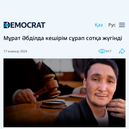
Қаз
Рус
Мұрат Әбділда кешірім сұрап сотқа жүгінді
17 мамыр 2024
917