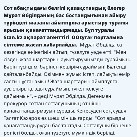
Сот абақтыдағы белгілі қазақстандық блогер
Мұрат Әбділданың бас бостандығынан айыру
түріндегі жазаны айыппұлға ауыстыру туралы
арызын қанағаттандырмады. Бұл туралы
Stan.kz
ақпарат агенттігі
О
О
tyrar
порталына
сілтеме жасап хабарлайды.
Мұрат Әбділда өз
кезегінде өкінетінін айтып, түзелуге уәде етті. "Мен
сізден жаза шарттарын ауыстыруыңызды сұраймын.
Бәрін түсіндім, бәрінен кешірім сұраймын! Бұл енді
қайталанбайды. Өзіммен жұмыс істеп, лайықты өмір
салтын ұстанамын! Жаза шарттарын айыппұлға
ауыстырыңызды сұраймын, түгел төлеуге
дайынмын", – деді Мұрат Әбділда. Дегенмен
прокурор соттан сотталушының өтінішін
қанағаттандырмауын сұрады. Кеңесуден соң судья
Талғат Қахаров өз шешімін шығарды. "Сот арызды
қанағаттандырудан бас тартады. Сотталушы бірнеше
рет істі болды, оған түзетуге мүмкіндік берілді.