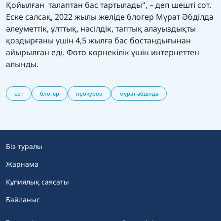
Қойылған талаптан бас тартылады", – деп шешті сот.
Еске салсақ, 2022 жылы желіде блогер Мұрат Әбділда
әлеуметтік, ұлттық, нәсілдік, таптық
алауыздықты
қоздырғаны үшін
4,5 жылға бас бостандығынан
айырылған еді. Фото көрнекілік үшін интернеттен
алынды.
сот
блогер
прокурор
мұрат әбділда
Біз туралы
Жарнама
Құпиялық саясаты
Байланыс