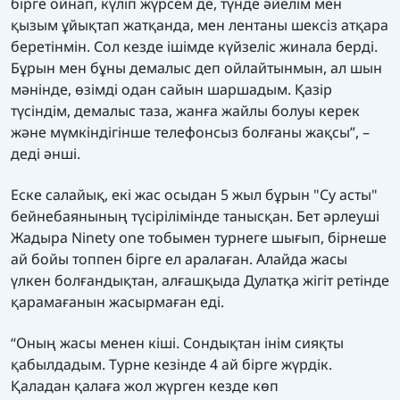
бірге ойнап, күліп жүрсем де, түнде әйелім мен
қызым ұйықтап жатқанда, мен лентаны шексіз атқара
беретінмін. Сол кезде ішімде күйзеліс жинала берді.
Бұрын мен бұны демалыс деп ойлайтынмын, ал шын
мәнінде, өзімді одан сайын шаршадым. Қазір
түсіндім, демалыс таза, жанға жайлы болуы керек
және мүмкіндігінше телефонсыз болғаны жақсы”, –
деді әнші.
Еске салайық, екі жас осыдан 5 жыл бұрын "Су асты"
бейнебаянының түсірілімінде танысқан. Бет әрлеуші
Жадыра Ninety one тобымен турнеге шығып, бірнеше
ай бойы топпен бірге ел аралаған. Алайда жасы
үлкен болғандықтан, алғашқыда Дулатқа жігіт ретінде
қарамағанын жасырмаған еді.
“Оның жасы менен кіші. Сондықтан інім сияқты
қабылдадым. Турне кезінде 4 ай бірге жүрдік.
Қаладан қалаға жол жүрген кезде көп