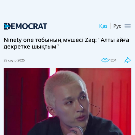
Қаз
Рус
Ninety one тобының мүшесі Zaq: "Алты айға
декретке шықтым"
28 сәуір 2025
1204