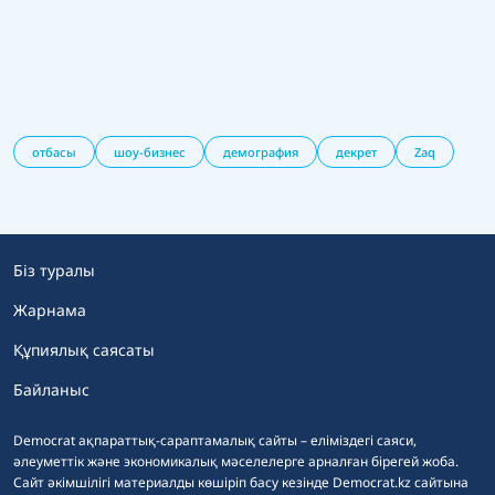
отбасы
шоу-бизнес
демография
декрет
Zaq
Біз туралы
Жарнама
Құпиялық саясаты
Байланыс
Democrat ақпараттық-сараптамалық сайты – еліміздегі саяси,
әлеуметтік және экономикалық мәселелерге арналған бірегей жоба.
Сайт әкімшілігі материалды көшіріп басу кезінде Democrat.kz сайтына