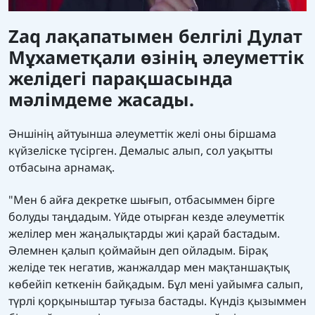
Zaq лақапатымен белгілі Дулат
Мұхаметқали өзінің әлеуметтік
желідегі парақшасында
мәлімдеме жасады.
Әншінің айтуынша әлеуметтік желі оны біршама
күйзеліске түсірген. Демалыс алып, сол уақытты
отбасына арнамақ.
"Мен 6 айға декретке шығып, отбасыммен бірге
болуды таңдадым. Үйде отырған кезде әлеуметтік
желілер мен жаңалықтарды жиі қарай бастадым.
Әлемнен қалып қоймайын деп ойладым. Бірақ
желіде тек негатив, жанжалдар мен мақтаншақтық
көбейіп кеткенін байқадым. Бұл мені уайымға салып,
түрлі қорқыныштар туғыза бастады. Күндіз қызыммен