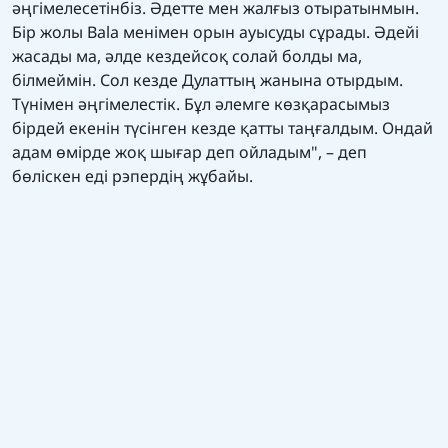
әңгімелесетінбіз. Әдетте мен жалғыз отыратынмын.
Бір жолы Bala менімен орын ауысуды сұрады. Әдейі
жасады ма, әлде кездейсоқ солай болды ма,
білмеймін. Сол кезде Дулаттың жанына отырдым.
Түнімен әңгімелестік. Бұл әлемге көзқарасымыз
бірдей екенін түсінген кезде қатты таңғалдым. Ондай
адам өмірде жоқ шығар деп ойладым", – деп
бөліскен еді рэпердің жұбайы.