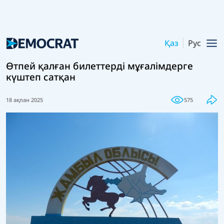
Қаз
Рус
Өтпей қалған билеттерді мұғалімдерге
күштеп сатқан
18 ақпан 2025
575