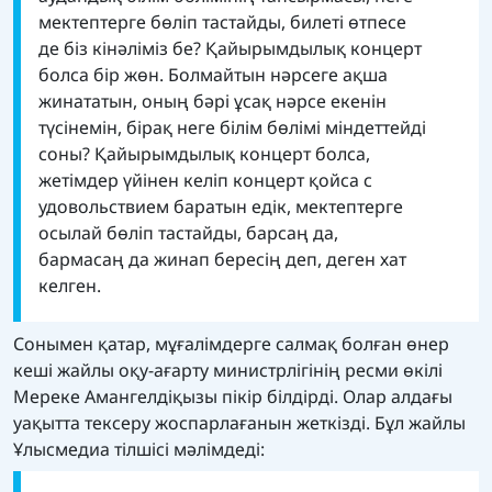
мектептерге бөліп тастайды, билеті өтпесе
де біз кінәліміз бе? Қайырымдылық концерт
болса бір жөн. Болмайтын нәрсеге ақша
жинататын, оның бәрі ұсақ нәрсе екенін
түсінемін, бірақ неге білім бөлімі міндеттейді
соны? Қайырымдылық концерт болса,
жетімдер үйінен келіп концерт қойса с
удовольствием баратын едік, мектептерге
осылай бөліп тастайды, барсаң да,
бармасаң да жинап бересің деп, деген хат
келген.
Сонымен қатар, мұғалімдерге салмақ болған өнер
кеші жайлы оқу-ағарту министрлігінің ресми өкілі
Мереке Амангелдіқызы пікір білдірді. Олар алдағы
уақытта тексеру жоспарлағанын жеткізді. Бұл жайлы
Ұлысмедиа тілшісі мәлімдеді: