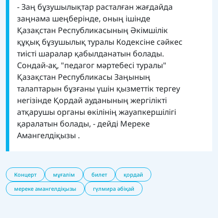
- Заң бұзушылықтар расталған жағдайда
заңнама шеңберінде, оның ішінде
Қазақстан Республикасының Әкімшілік
құқық бұзушылық туралы Кодексіне сәйкес
тиісті шаралар қабылданатын болады.
Сондай-ақ, "педагог мәртебесі туралы"
Қазақстан Республикасы Заңының
талаптарын бұзғаны үшін қызметтік тергеу
негізінде Қордай ауданының жергілікті
атқарушы органы өкілінің жауапкершілігі
қаралатын болады, - дейді Мереке
Амангелдіқызы .
Концерт
мұғалім
билет
қордай
мереке амангелдіқызы
гүлмира әбіқай