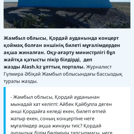
Жамбыл облысы, Қордай ауданында концерт
қоймақ болған әншінің билеті мұғалімдерден
ақша жиналған. Оқу-ағарту министрлігі бұл
жайтқа қатысты пікір білдірді, деп
жазды
Alash.kz ұлттық порталы.
Журналист
Гүлмира Әбіқай Жамбыл облысындағы бассыздық
туралы жазды.
- Жамбыл облысы, Қордай ауданынан
мынадай хат келіпті: Айбек Қайбулла деген
әнші Қордайға келеді екен, билеті өтпей
жатыр екен, соның концертіне неге
мұғалімдер ақша жинауы тиіс? Қордай
аудандық білім бөлімінің тапсырмасы, неге