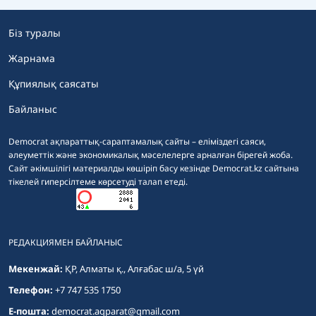
Біз туралы
Жарнама
Құпиялық саясаты
Байланыс
Democrat ақпараттық-сараптамалық сайты – еліміздегі саяси,
әлеуметтік және экономикалық мәселелерге арналған бірегей жоба.
Сайт әкімшілігі материалды көшіріп басу кезінде Democrat.kz сайтына
тікелей гиперсілтеме көрсетуді талап етеді.
РЕДАКЦИЯМЕН БАЙЛАНЫС
Мекенжай:
ҚР, Алматы қ., Алғабас ш/а, 5 үй
Телефон:
+7 747 535 1750
E-пошта:
democrat.aqparat@gmail.com