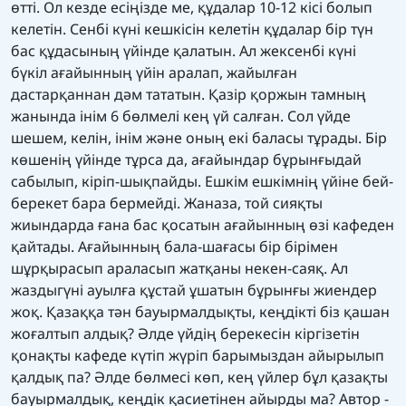
өтті. Ол кезде есіңізде ме, құдалар 10-12 кісі болып
келетін. Сенбі күні кешкісін келетін құдалар бір түн
бас құдасының үйінде қалатын. Ал жексенбі күні
бүкіл ағайынның үйін аралап, жайылған
дастарқаннан дәм тататын. Қазір қоржын тамның
жанында інім 6 бөлмелі кең үй салған. Сол үйде
шешем, келін, інім және оның екі баласы тұрады. Бір
көшенің үйінде тұрса да, ағайындар бұрынғыдай
сабылып, кіріп-шықпайды. Ешкім ешкімнің үйіне бей-
берекет бара бермейді. Жаназа, той сияқты
жиындарда ғана бас қосатын ағайынның өзі кафеден
қайтады. Ағайынның бала-шағасы бір бірімен
шұрқырасып араласып жатқаны некен-саяқ. Ал
жаздыгүні ауылға құстай ұшатын бұрынғы жиендер
жоқ. Қазаққа тән бауырмалдықты, кеңдікті біз қашан
жоғалтып алдық? Әлде үйдің берекесін кіргізетін
қонақты кафеде күтіп жүріп барымыздан айырылып
қалдық па? Әлде бөлмесі көп, кең үйлер бұл қазақты
бауырмалдық, кеңдік қасиетінен айырды ма? Автор -