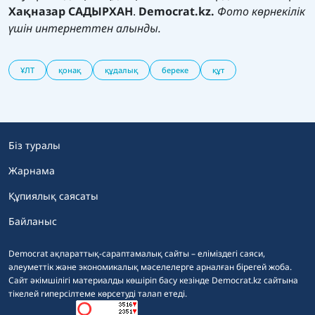
Хақназар САДЫРХАН
.
Democrat.kz.
Фото көрнекілік
үшін интернеттен алынды.
ҰЛТ
қонақ
құдалық
береке
құт
Біз туралы
Жарнама
Құпиялық саясаты
Байланыс
Democrat ақпараттық-сараптамалық сайты – еліміздегі саяси,
әлеуметтік және экономикалық мәселелерге арналған бірегей жоба.
Сайт әкімшілігі материалды көшіріп басу кезінде Democrat.kz сайтына
тікелей гиперсілтеме көрсетуді талап етеді.