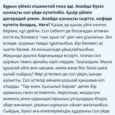
Бұрын үйіміз кішкентай ғана еді. Алайда бүкіл
қонақты сол үйде күтетінбіз. Қазір үйіміз
дағарадай үлкен. Алайда қонақты сыртта, кафеде
күтетін болдық. Неге?
Қазақ әр қонақ үйге келген
береке, құт дейтін. Сол себепті де босағадан аттаған
кісіге ең болмаса "нан ауыз ти" деп нан ұсынатын. Әлі
есімде, қоржын тамда тұратынбыз. Бір бөлмесі ас
ішетін бөлме. Ал екіншісінде ұйықтайтынбыз.
Жақында ауылға барғанымда ескіріп, тозған сол
қоржын тамға арнайы кіріп көрдім. Таңғалдым. Мына
қуықтай үйге әке-шешем, әжем және бес бала-шаға
қалай сыйдық? Жер үстеліміз де сол үйдің ішінде
қалыпты. Сол үстелді айнала қоршай қаншама кісі
отырды. "Тар екен. Қысылып барам" деген бір
адамның сөзін естімеппін. Керісінше, жаздыгүні
әкемнің әпке-қарындастарының ұл-қыздары біздің
үйде жиналып, улығын-шулығын ойнап жататынбыз.
Сыйдық. Бүкіл аға-әпкелеріміздің құдалығы сол үйде