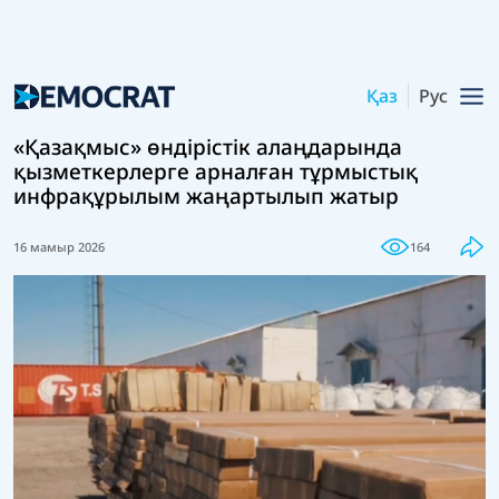
Қаз
Рус
«Қазақмыс» өндірістік алаңдарында
қызметкерлерге арналған тұрмыстық
инфрақұрылым жаңартылып жатыр
16 мамыр 2026
164