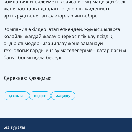
компанияның әлеуметтік саясатының маңызды бөлігі
және кәсіпорындардағы өндірістік мәдениетті
арттырудың негізгі факторларының бірі.
Компания өкілдері атап өткендей, жұмысшыларға
қолайлы жағдай жасау өнеркәсіптік қауіпсіздік,
өндірісті модернизациялау және заманауи
технологияларды енгізу мәселелерімен қатар басым
бағыт болып қала береді.
Дереккөз:
Қазақмыс
қазақмыс
өндіріс
Жаңарту
Біз туралы