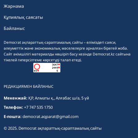
Жарнама
Құпиялық саясаты
Байланыс
Democrat ақпараттық-сараптамалық сайты – еліміздегі саяси,
әлеуметтік және экономикалық мәселелерге арналған бірегей жоба.
Сайт әкімшілігі материалды көшіріп басу кезінде Democrat.kz сайтына
тікелей гиперсілтеме көрсетуді талап етеді.
РЕДАКЦИЯМЕН БАЙЛАНЫС
Мекенжай:
ҚР, Алматы қ., Алғабас ш/а, 5 үй
Телефон:
+7 747 535 1750
E-пошта:
democrat.aqparat@gmail.com
© 2025. Democrat ақпараттық-сараптамалық сайты