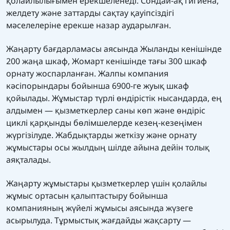
қолайлылығымен ерекшеленеді. Сондай-ақ гигиена,
желдету және заттарды сақтау қауіпсіздігі
мәселелеріне ерекше назар аударылған.
Жаңарту бағдарламасы аясында Жыланды кенішінде
200 жаңа шкаф, Жомарт кенішінде тағы 300 шкаф
орнату жоспарланған. Жалпы компания
кәсіпорындары бойынша 6900-ге жуық шкаф
қойылады. Жұмыстар түрлі өндірістік нысандарда, ең
алдымен — қызметкерлер саны көп және өндіріс
циклі қарқынды бөлімшелерде кезең-кезеңімен
жүргізілуде. Жабдықтарды жеткізу және орнату
жұмыстары осы жылдың шілде айына дейін толық
аяқталады.
Жаңарту жұмыстары қызметкерлер үшін қолайлы
жұмыс ортасын қалыптастыру бойынша
компанияның жүйелі жұмысы аясында жүзеге
асырылуда. Тұрмыстық жағдайды жақсарту —