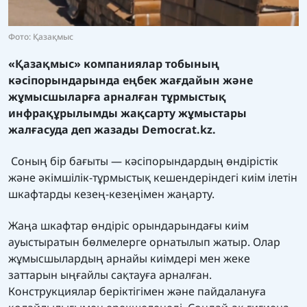
Фото: Қазақмыс
«Қазақмыс» компаниялар тобының
кәсіпорындарында еңбек жағдайын және
жұмысшыларға арналған тұрмыстық
инфрақұрылымды жақсарту жұмыстары
жалғасуда деп жазады
Democrat.kz.
Соның бір бағыты — кәсіпорындардың өндірістік
және әкімшілік-тұрмыстық кешендеріндегі киім ілетін
шкафтарды кезең-кезеңімен жаңарту.
Жаңа шкафтар өндіріс орындарындағы киім
ауыстыратын бөлмелерге орнатылып жатыр. Олар
жұмысшылардың арнайы киімдері мен жеке
заттарын ыңғайлы сақтауға арналған.
Конструкциялар беріктігімен және пайдалануға