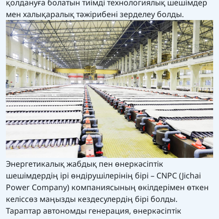
қолдануға болатын тиімді технологиялық шешімдер
мен халықаралық тәжірибені зерделеу болды.
Энергетикалық жабдық пен өнеркәсіптік
шешімдердің ірі өндірушілерінің бірі – CNPC (Jichai
Power Company) компаниясының өкілдерімен өткен
келіссөз маңызды кездесулердің бірі болды.
Тараптар автономды генерация, өнеркәсіптік