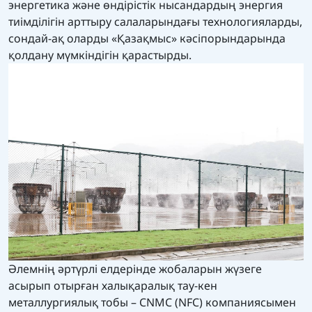
энергетика және өндірістік нысандардың энергия
тиімділігін арттыру салаларындағы технологияларды,
сондай-ақ оларды «Қазақмыс» кәсіпорындарында
қолдану мүмкіндігін қарастырды.
Әлемнің әртүрлі елдерінде жобаларын жүзеге
асырып отырған халықаралық тау-кен
металлургиялық тобы – CNMC (NFC) компаниясымен