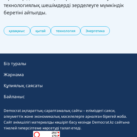
технологиялық шешімдерді зерделеуге мүмкіндік
беретіні айтылды.
қазақмыс
қытай
технология
Энергетика
Біз туралы
Жарнама
Құпиялық саясаты
Байланыс
Democrat ақпараттық-сараптамалық сайты – еліміздегі саяси,
әлеуметтік және экономикалық мәселелерге арналған бірегей жоба.
Сайт әкімшілігі материалды көшіріп басу кезінде Democrat.kz сайтына
тікелей гиперсілтеме көрсетуді талап етеді.