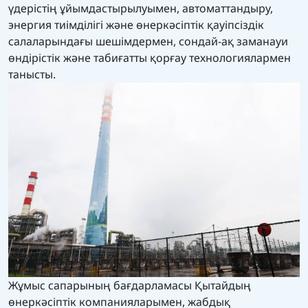
үдерістің ұйымдастырылуымен, автоматтандыру,
энергия тиімділігі және өнеркәсіптік қауіпсіздік
салаларындағы шешімдермен, сондай-ақ заманауи
өндірістік және табиғатты қорғау технологиялармен
танысты.
Жұмыс сапарының бағдарламасы Қытайдың
өнеркәсіптік компанияларымен, жабдық