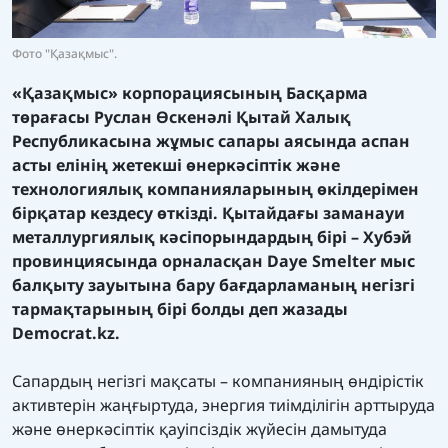
Фото "Қазақмыс".
«Қазақмыс» корпорациясының Басқарма
төрағасы Руслан Өскенәлі Қытай Халық
Республикасына жұмыс сапары аясында аспан
асты елінің жетекші өнеркәсіптік және
технологиялық компанияларының өкілдерімен
бірқатар кездесу өткізді. Қытайдағы заманауи
металлургиялық кәсіпорындардың бірі – Хубэй
провинциясында орналасқан Daye Smelter мыс
балқыту зауытына бару бағдарламаның негізгі
тармақтарының бірі болды деп жазады
Democrat.kz.
Сапардың негізгі мақсаты – компанияның өндірістік
активтерін жаңғыртуда, энергия тиімділігін арттыруда
және өнеркәсіптік қауіпсіздік жүйесін дамытуда