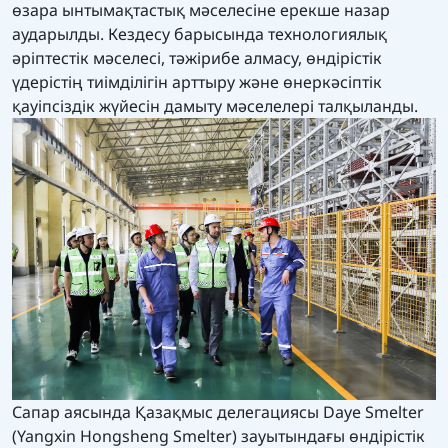
өзара ынтымақтастық мәселесіне ерекше назар
аударылды. Кездесу барысында технологиялық
әріптестік мәселесі, тәжірибе алмасу, өндірістік
үдерістің тиімділігін арттыру және өнеркәсіптік
қауіпсіздік жүйесін дамыту мәселелері талқыланды.
Сапар аясында Қазақмыс делегациясы Daye Smelter
(Yangxin Hongsheng Smelter) зауытындағы өндірістік