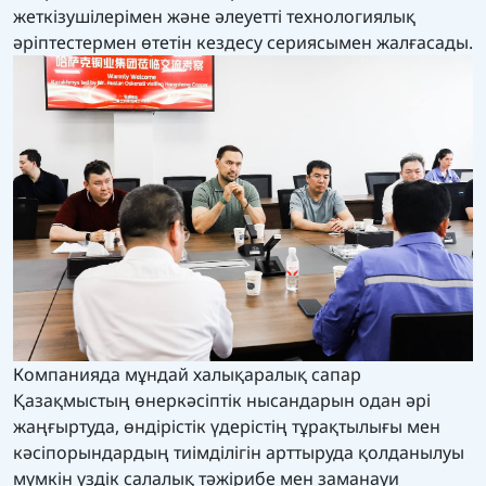
жеткізушілерімен және әлеуетті технологиялық
әріптестермен өтетін кездесу сериясымен жалғасады.
Компанияда мұндай халықаралық сапар
Қазақмыстың өнеркәсіптік нысандарын одан әрі
жаңғыртуда, өндірістік үдерістің тұрақтылығы мен
кәсіпорындардың тиімділігін арттыруда қолданылуы
мүмкін үздік салалық тәжірибе мен заманауи