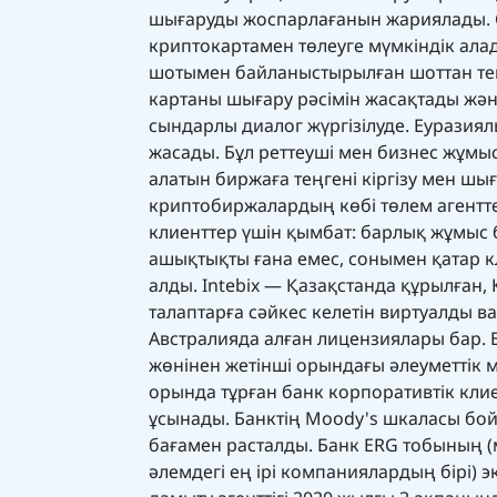
шығаруды жоспарлағанын жариялады. С
криптокартамен төлеуге мүмкіндік ала
шотымен байланыстырылған шоттан тең
картаны шығару рәсімін жасақтады жән
сындарлы диалог жүргізілуде. Еуразия
жасады. Бұл реттеуші мен бизнес жұмы
алатын биржаға теңгені кіргізу мен шы
криптобиржалардың көбі төлем агенттер
клиенттер үшін қымбат: барлық жұмыс б
ашықтықты ғана емес, сонымен қатар к
алды. Intebix — Қазақстанда құрылған,
талаптарға сәйкес келетін виртуалды в
Австралияда алған лицензиялары бар. 
жөнінен жетінші орындағы әлеуметтік
орында тұрған банк корпоративтік клие
ұсынады. Банктің Moody's шкаласы бойы
бағамен расталды. Банк ERG тобының 
әлемдегі ең ірі компаниялардың бірі) 