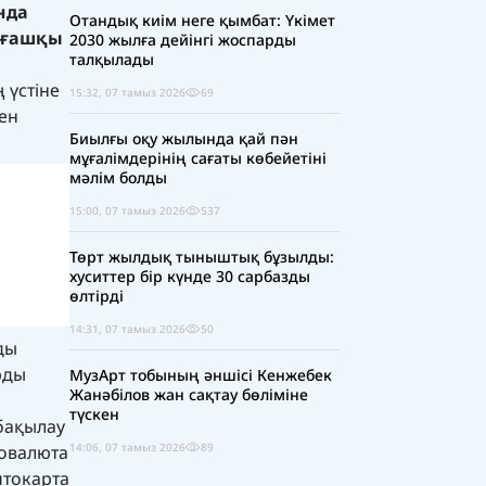
нда
Отандық киім неге қымбат: Үкімет
алғашқы
2030 жылға дейінгі жоспарды
талқылады
 үстіне
15:32, 07 тамыз 2026
69
ен
Биылғы оқу жылында қай пән
мұғалімдерінің сағаты көбейетіні
мәлім болды
15:00, 07 тамыз 2026
537
Төрт жылдық тыныштық бұзылды:
хуситтер бір күнде 30 сарбазды
өлтірді
14:31, 07 тамыз 2026
50
ды
рды
МузАрт тобының әншісі Кенжебек
Жанәбілов жан сақтау бөліміне
түскен
 бақылау
14:06, 07 тамыз 2026
89
товалюта
птокарта