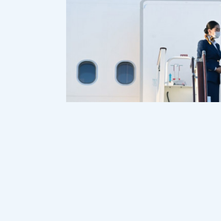
Президент Қасым-Жомарт Тоқаев БҰҰ Б
жұмыс сапарымен барды деп хабарлайды