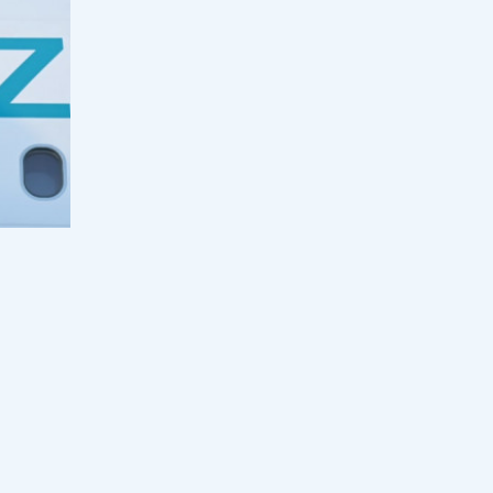
Грант тізімдері жарияланды
17:16, 07 тамыз 2026
240
Оқулық мәселесі шешімін таппай
отыр: Қыркүйекте кей оқушылар
сабақты оқулықсыз бастай ма?
17:00, 07 тамыз 2026
96
Еуропа қызып қана қойған жоқ:
аптап электр жүйесі мен өзен
тасымалын тұралата бастады
16:33, 07 тамыз 2026
43
Мұғалімді алаңдатқан мәселеге
министрлік жауап берді: 2026-2027
оқу жылында мұғалімнің сағат
жүктемесі қысқара ма?
16:00, 07 тамыз 2026
344
кке
Отандық киім неге қымбат: Үкімет