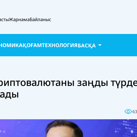
асты
Жарнама
Байланыс
НОМИКА
ҚОҒАМ
ТЕХНОЛОГИЯ
БАСҚА
риптовалютаны заңды түрд
лады
6