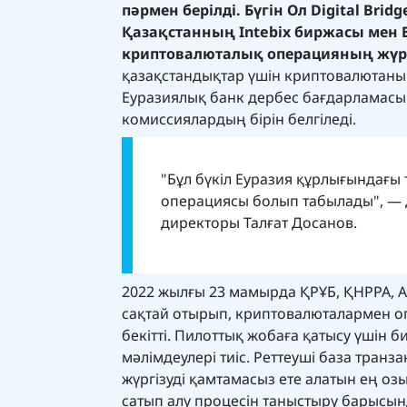
пәрмен берілді. Бүгін Ол Digital Br
Қазақстанның Intebix биржасы мен 
криптовалюталық операцияның жүргі
қазақстандықтар үшін криптовалютаны т
Еуразиялық банк дербес бағдарламасы
комиссиялардың бірін белгіледі.
"Бұл бүкіл Еуразия құрлығындағ
операциясы болып табылады", — 
директоры Талғат Досанов.
2022 жылғы 23 мамырда ҚРҰБ, ҚНРРА, 
сақтай отырып, криптовалюталармен оп
бекітті. Пилоттық жобаға қатысу үшін 
мәлімдеулері тиіс. Реттеуші база транз
жүргізуді қамтамасыз ете алатын ең озы
сатып алу процесін таныстыру барысын