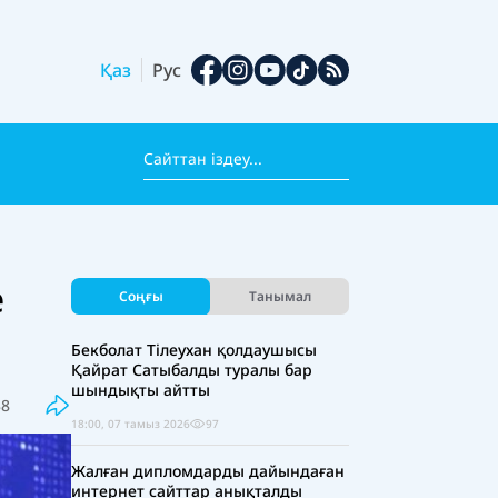
Қаз
Рус
е
Соңғы
Танымал
Бекболат Тілеухан қолдаушысы
Қайрат Сатыбалды туралы бар
шындықты айтты
38
18:00, 07 тамыз 2026
97
Жалған дипломдарды дайындаған
интернет сайттар анықталды