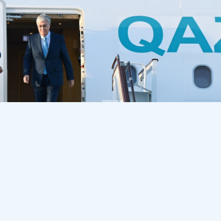
ас Ассамблеясының 77-сессиясына қатысу үшін Нью-Йор
 Zakon.kz Ақордаға сілтеме жасап.