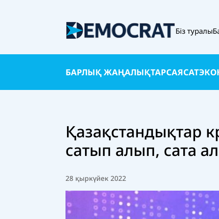
Біз туралы
Б
БАРЛЫҚ ЖАҢАЛЫҚТАР
САЯСАТ
ЭКО
Қазақстандықтар к
сатып алып, сата а
28 қыркүйек 2022