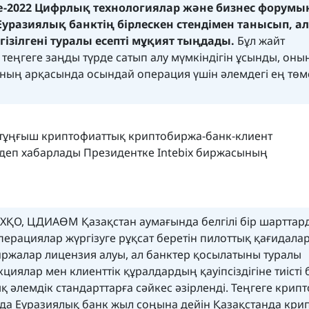
idge-2022 Цифрлық технологиялар және бизнес форумы
Еуразиялық банктің бірлескен стендімен танысып, 
зілгені туралы есепті мұқият тыңдады.
Бұл жайт
еңгеге заңды түрде сатып алу мүмкіндігін ұсынды, оның
ның арқасында осындай операция үшін әлемдегі ең төм
ы тұңғыш криптофиаттық криптобиржа-банк-клиент
деп хабарлады Президентке Intebix биржасының
АХҚО, ЦДИАӨМ Қазақстан аумағында белгілі бір шарттар
ерациялар жүргізуге рұқсат беретін пилоттық қағидала
биржалар лицензия алуы, ал банктер қосылатыны туралы
акциялар мен клиенттік құралдардың қауіпсіздігіне тиісті
қ әлемдік стандарттарға сәйкес әзірленді. Теңгеге крип
да Еуразиялық банк жыл соңына дейін Қазақстанда кри