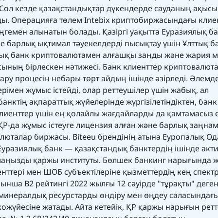
ол кезде қазақстандықтар дүкендерде сауданың ақыс
ды. Операцияға төлем Intebix криптобиржасындағы клие
гемен алынатын болады. Қазіргі уақытта Еуразиялық б
е барлық ықтимал тәуекелдерді пысықтау үшін Ұлттық б
лық банк криптовалютамен алғашқы заңды және жария м
сының бірлескен нәтижесі. Банк клиенттер криптовалюта
ғару процесін небары төрт айдың ішінде әзірледі. Әлемд
імен жұмыс істейді, олар реттеушілер үшін жабық, ал
анктің ақпараттық жүйелерінде жүргізілетіндіктен, банк
лиенттер үшін ең қолайлы жағдайларды да қамтамасыз 
 ҚР-да жұмыс істеуге лицензия алған және барлық заңна
алюталар биржасы. Biteeu брендінің атына Еуропалық Од
Еуразиялық банк — қазақстандық банктердің ішінде акти
 маңызды қаржы институты. Бөлшек банкинг нарығында 
нттері мен ШОБ субъектілеріне қызметтердің кең спектр
нша В2 рейтингі 2022 жылғы 12 сәуірде "тұрақты" деге
(минералдық ресурстарды өндіру мен өңдеу саласындағ
экожүйесіне жатады. Айта кетейік, ҚР қаржы нарығын рет