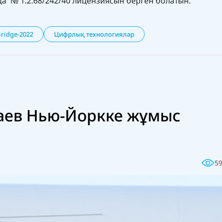
да № 1.2.68/242/40 лицензиясын берген болатын.
Bridge-2022
Цифрлық технологиялар
аев Нью-Йоркке жұмыс
5