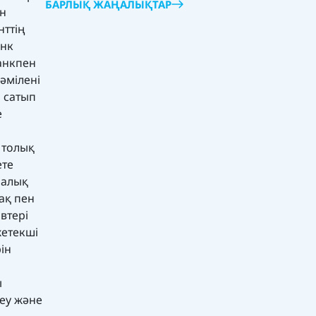
БАРЛЫҚ ЖАҢАЛЫҚТАР
ын
нттің
анк
анкпен
әмілені
 сатып
е
 толық
ете
малық
ақ пен
втері
жетекші
ін
н
ы
теу және