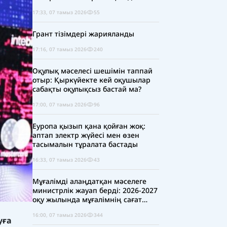
17:33, 07 тамыз 2026
55
Грант тізімдері жарияланды
17:16, 07 тамыз 2026
240
Оқулық мәселесі шешімін таппай
отыр: Қыркүйекте кей оқушылар
сабақты оқулықсыз бастай ма?
17:00, 07 тамыз 2026
96
Еуропа қызып қана қойған жоқ:
аптап электр жүйесі мен өзен
тасымалын тұралата бастады
16:33, 07 тамыз 2026
43
Мұғалімді алаңдатқан мәселеге
министрлік жауап берді: 2026-2027
оқу жылында мұғалімнің сағат
жүктемесі қысқара ма?
16:00, 07 тамыз 2026
344
уға