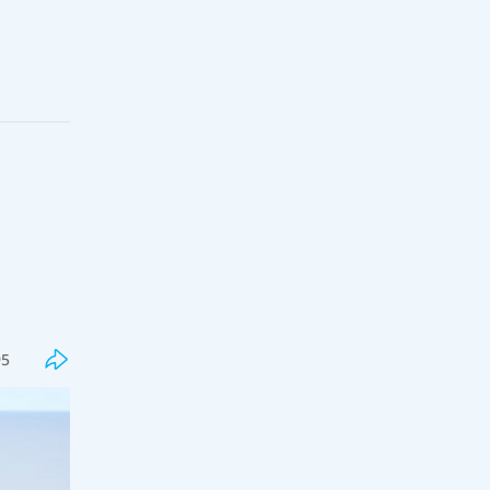
Соңғы
Танымал
Бекболат Тілеухан қолдаушысы
Қайрат Сатыбалды туралы бар
шындықты айтты
95
18:00, 07 тамыз 2026
97
Жалған дипломдарды дайындаған
интернет сайттар анықталды
17:33, 07 тамыз 2026
55