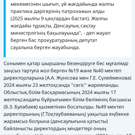
мекемесінен шығып, үй жағдайында жалпы
практика дəрігерінің патронажын алды
(2025 жылғы 9 қаңтардан бастап). Жалпы
жағдайы тұрақты, Денсаулық сақтау
министрлігінің бақылауында", - деп жауап
берген бас прокуратураның депутат
сауалына берген жауабында.
Сонымен қатар шыршаны безендіруге бес мұғалімді
заңсыз тартуға жол берген №19 жəне №40 мектеп
директорларына (А.А. Жүнісова мен Г.Е. Сүлейменова)
2024 жылғы 23 желтоқсанда "сөгіс" жарияланды.
Облыстық білім басқармасының 2024 жылғы 17
желтоқсандағы бұйрығымен білім бөлімінің басшысы
(Б.З. Булабаев) қызметінен босатылды. №49 мектеп
директорының (Г.Тоқтаубаеваның) уақытша еңбекке
жарамсыз болуына (денсаулығына қатысты)
байланысты директордың міндеттері оның