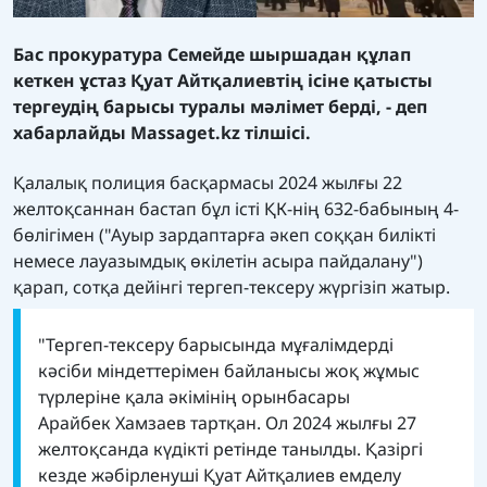
Бас прокуратура Семейде шыршадан құлап
кеткен ұстаз Қуат Айтқалиевтің ісіне қатысты
тергеудің барысы туралы мәлімет берді, - деп
хабарлайды
Massaget.kz
тілшісі.
Қалалық полиция басқармасы 2024 жылғы 22
желтоқсаннан бастап бұл істі ҚК-нің 632-бабының 4-
бөлігімен ("Ауыр зардаптарға əкеп соққан билiктi
немесе лауазымдық өкiлетін асыра пайдалану")
қарап, сотқа дейінгі тергеп-тексеру жүргізіп жатыр.
"Тергеп-тексеру барысында мұғалімдерді
кəсіби міндеттерімен байланысы жоқ жұмыс
түрлеріне қала əкімінің орынбасары
Арайбек Хамзаев тартқан. Ол 2024 жылғы 27
желтоқсанда күдікті ретінде танылды. Қазіргі
кезде жəбірленуші Қуат Айтқалиев емделу