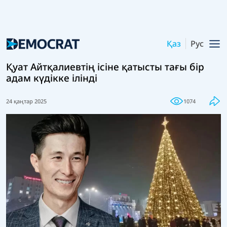
Қаз
Рус
Қуат Айтқалиевтің ісіне қатысты тағы бір
адам күдікке ілінді
24 қаңтар 2025
1074