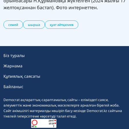
орынбасары Н.Құрмановқа жүктелген (2024 жылғы 17
желтоқсаннан бастап). Фото интернеттен.
семей
шырша
қуат айтқалиев
Біз туралы
Жарнама
Құпиялық саясаты
Байланыс
Democrat ақпараттық-сараптамалық сайты – еліміздегі саяси,
әлеуметтік және экономикалық мәселелерге арналған бірегей жоба.
Сайт әкімшілігі материалды көшіріп басу кезінде Democrat.kz сайтына
тікелей гиперсілтеме көрсетуді талап етеді.