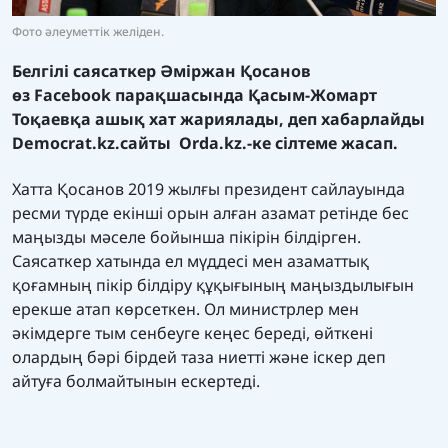
Фото әлеуметтік желіден.
Белгілі саясаткер Әміржан Қосанов
өз
Facebook
парақшасында Қасым-Жомарт
Тоқаевқа ашық хат жариялады, деп хабарлайды
Democrat.kz.
сайты
Orda.kz.
-ке сілтеме жасап.
Хатта Қосанов 2019 жылғы президент сайлауында
ресми түрде екінші орын алған азамат ретінде бес
маңызды мәселе бойынша пікірін білдірген.
Саясаткер хатында ел мүддесі мен азаматтық
қоғамның пікір білдіру құқығының маңыздылығын
ерекше атап көрсеткен. Ол министрлер мен
әкімдерге тым сенбеуге кеңес береді, өйткені
олардың бәрі бірдей таза ниетті және іскер деп
айтуға болмайтынын ескертеді.