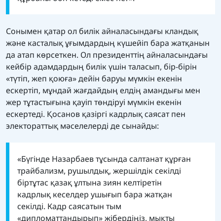
Сонымен қатар ол билік айналасындағы кландық
және касталық ұғымдардың күшейіп бара жатқанын
да атап көрсеткен. Ол президенттің айналасындағы
кейбір адамдардың билік үшін таласып, бір-бірін
«түтіп, жеп қоюға» дейін баруы мүмкін екенін
ескертіп, мұндай жағдайдың елдің амандығы мен
жер тұтастығына қауіп төндіруі мүмкін екенін
ескертеді. Қосанов қазіргі кадрлық саясат пен
электораттық мәселелерді де сынайды:
«Бүгінде Назарбаев тұсында салтанат құрған
трайбализм, рушылдық, жершілдік секілді
біртұтас қазақ ұлтына зиян келтіретін
кадрлық кеселдер ушығып бара жатқан
секілді. Кадр саясатын тым
«дипломаттандырып» жібердіңіз, мықты