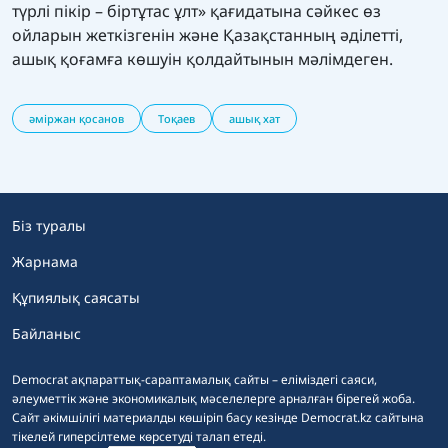
түрлі пікір – біртұтас ұлт» қағидатына сәйкес өз
ойларын жеткізгенін және Қазақстанның әділетті,
ашық қоғамға көшуін қолдайтынын мәлімдеген.
әміржан қосанов
Тоқаев
ашық хат
Біз туралы
Жарнама
Құпиялық саясаты
Байланыс
Democrat ақпараттық-сараптамалық сайты – еліміздегі саяси,
әлеуметтік және экономикалық мәселелерге арналған бірегей жоба.
Сайт әкімшілігі материалды көшіріп басу кезінде Democrat.kz сайтына
тікелей гиперсілтеме көрсетуді талап етеді.