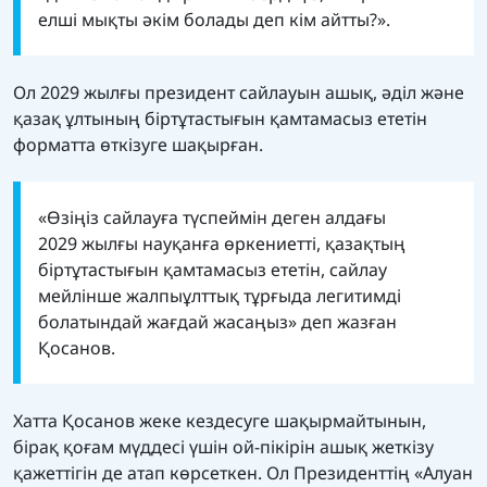
елші мықты әкім болады деп кім айтты?».
Ол 2029 жылғы президент сайлауын ашық, әділ және
қазақ ұлтының біртұтастығын қамтамасыз ететін
форматта өткізуге шақырған.
«Өзіңіз сайлауға түспеймін деген алдағы
2029 жылғы науқанға өркениетті, қазақтың
біртұтастығын қамтамасыз ететін, сайлау
мейлінше жалпыұлттық тұрғыда легитимді
болатындай жағдай жасаңыз» деп жазған
Қосанов.
Хатта Қосанов жеке кездесуге шақырмайтынын,
бірақ қоғам мүддесі үшін ой-пікірін ашық жеткізу
қажеттігін де атап көрсеткен. Ол Президенттің «Алуан