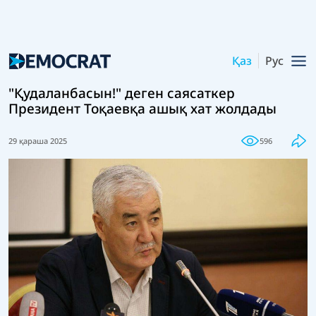
Қаз
Рус
"Қудаланбасын!" деген саясаткер
Президент Тоқаевқа ашық хат жолдады
29 қараша 2025
596