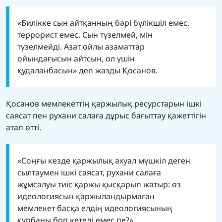
«Билікке сын айтқанның бәрі бүлікшіл емес,
террорист емес. Сын түзелмей, мін
түзелмейді. Азат ойлы азаматтар
ойындағысын айтсын, ол үшін
қудаланбасын» деп жазды Қосанов.
Қосанов мемлекеттің қаржылық ресурстарын ішкі
саясат пен рухани салаға дұрыс бағыттау қажеттігін
атап өтті.
«Соңғы кезде қаржылық ахуал мүшкіл деген
сылтаумен ішкі саясат, рухани салаға
жұмсалуы тиіс қаржы қысқарып жатыр: өз
идеологиясын қаржыландырмаған
мемлекет басқа елдің идеологиясының
құрбаны боп кетеді емес пе?».