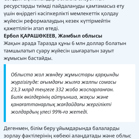
ресурстарды тиімді пайдалануды қамтамасыз ету
үшін өңірдегі кәсіпкерлікті мемлекеттік қолдау
жүйесін реформалаудың кезек күттірмейтін
қажеттілігін атап өтеді.
Ербол ҚАРАШӨКЕЕВ, Жамбыл облысы
Жақын арада Таразда құны 6 млн доллар болатын
тамшылатып суару жүйесін шығаратын зауыт
жұмысын бастайды.
Облыста жол жөндеу жұмыстары қарқынды
жүргізілуде: ағымдағы жылға жалпы сомасы
23,3 млрд теңгеге 332 жоба жоспарланған.
Билік өкілдерінің айтуынша, жақсы және
қанағаттанарлық жағдайдағы жергілікті
жолдардың үлесі 99%-ға жетеді.
Дегенмен, білім беру ұйымдарында балаларды
зорлау фактілерінің көбеюі алаңдатады және облыс