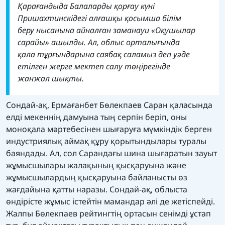
Қарағандыда Балаларды қорғау күні
Пришахтинскідегі алғашқы қосымша білім
беру нысанына айналған заманауи «Оқушылар
сарайы» ашылды. Ал, облыс орталығында
қала тұрғындарына саябақ саламыз деп уәде
етілген жерге мектеп салу төңірегінде
жанжал шықты.
Сондай-ақ, Ермағанбет Бөлекпаев Саран қаласында
елді мекеннің дамуына тың серпін беріп, оны
моноқала мәртебесінен шығаруға мүмкіндік берген
индустриялық аймақ құру қорытындылары туралы
баяндады. Ал, сол Сарандағы шина шығаратын зауыт
жұмысшылары жалақының қысқаруына және
жұмысшылардың қысқаруына байланысты өз
жағдайына қатты наразы. Сондай-ақ, облыста
өндірісте жұмыс істейтін мамандар әлі де жетіспейді.
Жалпы Бөлекпаев рейтингтің ортасын сенімді ұстап