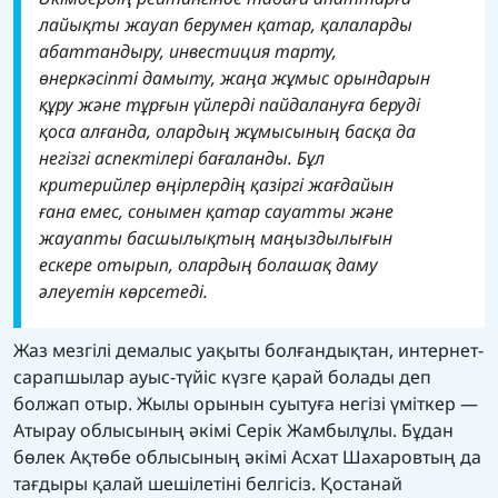
лайықты жауап берумен қатар, қалаларды
абаттандыру, инвестиция тарту,
өнеркәсіпті дамыту, жаңа жұмыс орындарын
құру және тұрғын үйлерді пайдалануға беруді
қоса алғанда, олардың жұмысының басқа да
негізгі аспектілері бағаланды. Бұл
критерийлер өңірлердің қазіргі жағдайын
ғана емес, сонымен қатар сауатты және
жауапты басшылықтың маңыздылығын
ескере отырып, олардың болашақ даму
әлеуетін көрсетеді.
Жаз мезгілі демалыс уақыты болғандықтан, интернет-
сарапшылар ауыс-түйіс күзге қарай болады деп
болжап отыр. Жылы орынын суытуға негізі үміткер —
Атырау облысының әкімі Серік Жамбылұлы. Бұдан
бөлек Ақтөбе облысының әкімі Асхат Шахаровтың да
тағдыры қалай шешілетіні белгісіз. Қостанай