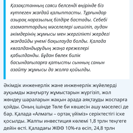
Қазақстанның саяси белсенді өңірінде біз
күтпеген жағдай қалыптасты. Тұрғындар
азырақ наразылық білдіре бастады. Себебі
азаматтардың мәселелері шешіліп, аудан
әкімдерінің жұмысы мен жергілікті жердегі
жағдайды үнемі бақылауда болды. Қалада
көгалдандырудың жаңа ережелері
қабылданды. Бұдан бөлек билік
басындағыларға қатысты сынның санын
азайту жұмысы да жолға қойылды.
Әкімдік инженерлік және инженерлік жүйелерді
ауқымды жаңғырту жұмыстарын жүргізіп, жол
жөндеу шараларын жақын арада аяқтауды жоспарға
қойды. Оның ішінде Төле би көшесін ашу мәселесі де
бар. Қалада «Алматы – ортақ үйіміз» серіктестігі іске
қосылды. Жалпы инвестиция көлемі 1,8 трлн теңгеге
дейін өсті. Қаладағы ЖӨӨ 10%-ға өсіп, 24,8 трлн