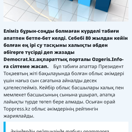
Еліміз бұрын-соңды болмаған күрделі табиғи
апатпен бетпе-бет келді. Себебі 80 жылдан кейін
болған ең ірі су тасқыны халықты әбден
әбігерге түсірді
деп жазады
Democrat.kz.
ақпараттық порталы
Ozgeris.Info
-
ға сілтеме жасап.
Бұл табиғи апаттар Президент
Тоқаевтың жіті бақылауында болған облыс әкімдері
үшін нағыз сын сағатына айналды десек
қателеспейміз. Кейбір облыс басшылары халық пен
мемлекет басшысының сынына ұшырап, апатқа
лайықты түрде төтеп бере алмады. Осыған орай
Toppress.kz облыс әкімдерінің рейтингін
жариялайды.
Әкімдердің рейтингінде табиғи апаттарға