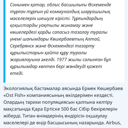
Сонымен қатар, облыс басшылығы Өскеменде
тұрған тұрғын үй коммуналдық шаруашылық
мәселелерін шешуге кірісті. Тұрғындардың
қоқыстарды уақтылы жинамау және
көшелердегі қарды сапасыз тазалау туралы
үнемі шағымдары Көшербаевтың Алтай,
Серебрянск және Өскемендегі тазарту
құрылыстарын қайта құру туралы
жариялауына әкелді. 1977 жылы салынған бұл
құрылымдар көптен бері жөндеуді қажет
етеді.
Экологиялық бастамалар аясында Ермек Көшербаев
«Ost Fish» компаниясының өкілдерімен кездесті.
Олардың тарихи популяциясын қалпына келтіру
мақсатында Қара Ертіске 500 бас Сібір бекірелерін
жіберді. Титан өнімдерінің өндірісін оқшаулау
мәселелері де өңір басшысының назарында. Airbus,