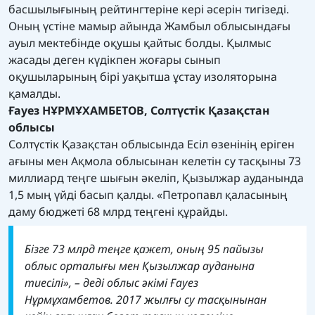
басшылығының рейтингтеріне кері әсерін тигізеді.
Оның үстіне мамыр айында Жамбыл облысындағы
ауыл мектебінде оқушы қайтыс болды. Қылмыс
жасады деген күдікпен жоғары сынып
оқушыларының бірі уақытша ұстау изоляторына
қамалды.
Ғауез НҰРМҰХАМБЕТОВ, Солтүстік Қазақстан
облысы
Солтүстік Қазақстан облысында Есіл өзенінің еріген
ағыны мен Ақмола облысынан келетін су тасқыны 73
миллиард теңге шығын әкеліп, Қызылжар ауданында
1,5 мың үйді басып қалды. «Петропавл қаласының
даму бюджеті 68 млрд теңгені құрайды.
Бізге 73 млрд теңге қажет, оның 95 пайызы
облыс орталығы мен Қызылжар ауданына
тиесілі», – деді облыс әкімі Ғауез
Нұрмұхамбетов. 2017 жылғы су тасқынынан