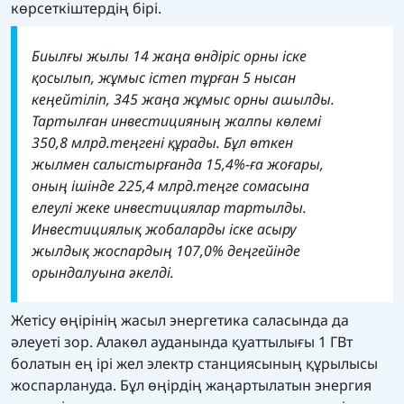
көрсеткіштердің бірі.
Биылғы жылы 14 жаңа өндіріс орны іске
қосылып, жұмыс істеп тұрған 5 нысан
кеңейтіліп, 345 жаңа жұмыс орны ашылды.
Тартылған инвестицияның жалпы көлемі
350,8 млрд.теңгені құрады. Бұл өткен
жылмен салыстырғанда 15,4%-ға жоғары,
оның ішінде 225,4 млрд.теңге сомасына
елеулі жеке инвестициялар тартылды.
Инвестициялық жобаларды іске асыру
жылдық жоспардың 107,0% деңгейінде
орындалуына әкелді.
Жетісу өңірінің жасыл энергетика саласында да
әлеуеті зор. Алакөл ауданында қуаттылығы 1 ГВт
болатын ең ірі жел электр станциясының құрылысы
жоспарлануда. Бұл өңірдің жаңартылатын энергия