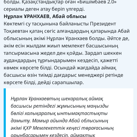
болды. Қазақстандықтар оған «Бишімбаев 2.0»
сериалы деген атау беріп үлгерді.
Нұрлан ҰРАНХАЕВ, Абай облысы
Көктемгі су тасқынына байланысты Президент
Тоқаевтан қатаң сөгіс алғандардың қатарында Абай
облысының әкімі Нұрлан Ұранхаев болды. Әйтсе де,
әкім есін жылдам жиып мемлекет басшысының
тапсырмасына жедел ден қойды. Зардап шеккен
аудандардың тұрғындарымен кездесіп, қажетті
көмек көрсете білді. Осындай жағдайда аймақ
басшысы өзін тиімді дағдарыс менеджері ретінде
көрсете білді, дейді сарапшылар.
Нұрлан Ұранхаевтың шекаралық аймақ
басшысы ретіндегі жұмысының маңызды
бөлігі халықаралық ынтымақтастықты
дамыту. Мамыр айында Абай облысының
әкімі ҚХР Мемлекеттік кеңесі төрағасының
орынбасарымен кездесіп, аймақтық