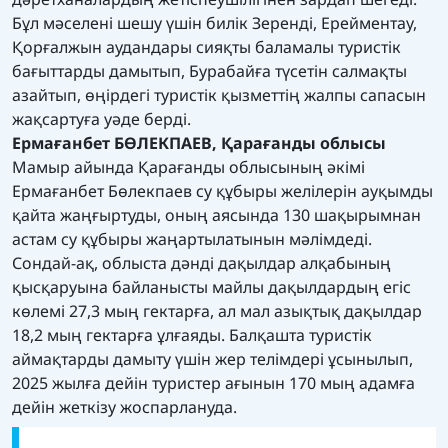
Бұл мәселені шешу үшін билік Зеренді, Ерейментау,
Қорғалжын аудандары сияқты баламалы туристік
бағыттарды дамытып, Бурабайға түсетін салмақты
азайтып, өңірдегі туристік қызметтің жалпы сапасын
жақсартуға уәде берді.
Ермағанбет БӨЛЕКПАЕВ, Қарағанды облысы
Мамыр айында Қарағанды ​​облысының әкімі
Ермағанбет Бөлекпаев су құбыры желілерін ауқымды
қайта жаңғыртуды, оның аясында 130 шақырымнан
астам су құбыры жаңартылатынын мәлімдеді.
Сондай-ақ, облыста дәнді дақылдар алқабының
қысқаруына байланысты майлы дақылдардың егіс
көлемі 27,3 мың гектарға, ал мал азықтық дақылдар
18,2 мың гектарға ұлғаяды. Балқашта туристік
аймақтарды дамыту үшін жер телімдері ұсынылып,
2025 жылға дейін туристер ағынын 170 мың адамға
дейін жеткізу жоспарлануда.