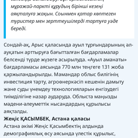
мұражай-паркті құрудың бірінші кезеңі
аяқталуға жақын. Соынмен қатар көптеген
туристер мен зерттеушілерді тартуға уәде
береді.
Сондай-ақ, Арыс қаласында ауыл тұрғындарының әл-
ауқатын арттыруға бағытталған бағдарламалар
белсенді түрде жүзеге асырылуда. «Ауыл аманаты»
бағдарламасы аясында 770 млн теңгеге 131 жоба
қаржыландырылды. Мамандар облыс билігінің
инвестиция тарту, агроөнеркәсіп кешенін дамыту
және суды үнемдеу технологияларын енгізудегі
тиімділігіне назар аударуда. Облыста маңызды
мәдени-әлеуметтік нысандардың құрылысы
аяқталды.
Жеңіс ҚАСЫМБЕК, Астана қаласы
Астана әкімі Жеңіс Қасымбектің алдында
демографиялық өсу аясында үлестік құрылыс,