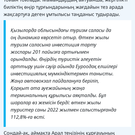
биліктің өңір тұрғындарының жағдайын тез арада
жақсартуға деген ұмтылысы таңданыс тудырады.
Қызылорда облысындағы туризм саласы да
оң динамика көрсетіп отыр. Өткен жылы
туризм саласына инвестиция тарту
жоспары 201 пайызға артығымен
орындалды. Өңірдің туристік әлеуетін
арттыру үшін сәуір айында Еуроодақ елшілері
инвестициялық мүмкіндіктермен танысты.
Жаңа автовокзал пайдалануға беріліп,
Қорқыт ата әуежайының жаңа
терминалының құрылысы аяқталды. Бұл
шаралар өз жемісін берді: өткен жылы
туристер саны 2022 жылмен салыстырғанда
112,8%-ға өсті.
Сондай-ақ, аймақта Арал теңізінің құрғауының