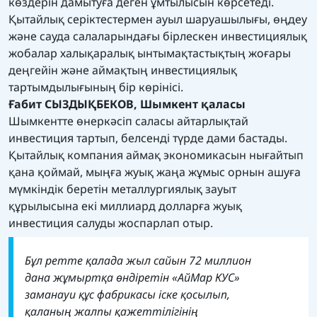
көздерін дамытуға деген ұмтылысын көрсетеді.
Қытайлық серіктестермен ауыл шаруашылығы, өңдеу
және сауда салаларындағы бірлескен инвестициялық
жобалар халықаралық ынтымақтастықтың жоғары
деңгейін және аймақтың инвестициялық
тартымдылығының бір көрінісі.
Ғабит СЫЗДЫҚБЕКОВ, Шымкент қаласы
Шымкентте өнеркәсіп саласы айтарлықтай
инвестиция тартып, белсенді түрде дами бастады.
Қытайлық компания аймақ экономикасын нығайтып
қана қоймай, мыңға жуық жаңа жұмыс орнын ашуға
мүмкіндік беретін металлургиялық зауыт
құрылысына екі миллиард долларға жуық
инвестиция салуды жоспарлап отыр.
Бұл ретте қалада жыл сайын 72 миллион
дана жұмыртқа өндіретін «АйМар КУС»
заманауи құс фабрикасы іске қосылып,
қаланың жалпы қажеттілігінің