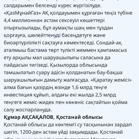
салдарымен белсенді күрес жүргізілуде.
«ҚазМұнайГаз» АҚ қолдауымен құрғаған теңіз түбіне
4,4 миллионнан астам сексеуіл көшеттері
отырғызылады, бұл аумақты шаң мен тұздан
қорғауға, шөлейттенуді бәсеңдетуге және
биоәртүрлілікті сақтауға көмектеседі. Сондай-ақ
аталмыш бастама төрт түлікті жеммен қамтамасыз
ету арқылы мал шаруашылығы саласына да
пайдасын тигізеді. Қызылорда облысында
тамшылатып суару әдісін қолданатын бау-бақша
шаруашылығын дамыту жалғасуда. «Қаратау жемісі»
алма бағын қазірдің өзінде 1,6 млрд теңге
инвестиция құйып, алдағы екі жылда 2,5 млрд
теңгеге жеміс-жидек пен көкөніс сақтайтын қойма
салу жоспарлануда.
Құмар АҚСАҚАЛОВ, Қостанай облысы
Қостанай облысы да көктемгі су тасқынынан зардап
шегіп, 1200-ден астам үйді зақымдады. Қостанай