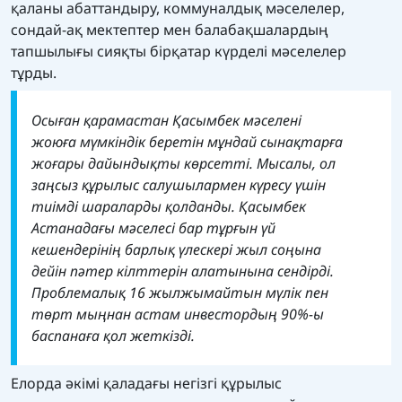
қаланы абаттандыру, коммуналдық мәселелер,
сондай-ақ мектептер мен балабақшалардың
тапшылығы сияқты бірқатар күрделі мәселелер
тұрды.
Осыған қарамастан Қасымбек мәселені
жоюға мүмкіндік беретін мұндай сынақтарға
жоғары дайындықты көрсетті. Мысалы, ол
заңсыз құрылыс салушылармен күресу үшін
тиімді шараларды қолданды. Қасымбек
Астанадағы мәселесі бар тұрғын үй
кешендерінің барлық үлескері жыл соңына
дейін пәтер кілттерін алатынына сендірді.
Проблемалық 16 жылжымайтын мүлік пен
төрт мыңнан астам инвестордың 90%-ы
баспанаға қол жеткізді.
Елорда әкімі қаладағы негізгі құрылыс