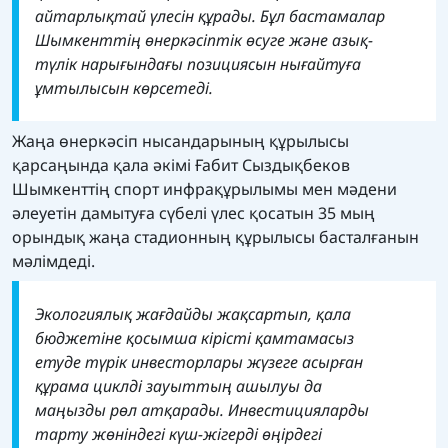
айтарлықтай үлесін құрады. Бұл бастамалар
Шымкенттің өнеркәсіптік өсуге және азық-
түлік нарығындағы позициясын нығайтуға
ұмтылысын көрсетеді.
Жаңа өнеркәсіп нысандарының құрылысы
қарсаңында қала әкімі Ғабит Сыздықбеков
Шымкенттің спорт инфрақұрылымы мен мәдени
әлеуетін дамытуға сүбелі үлес қосатын 35 мың
орындық жаңа стадионның құрылысы басталғанын
мәлімдеді.
Экологиялық жағдайды жақсартып, қала
бюджетіне қосымша кірісті қамтамасыз
етуде түрік инвесторлары жүзеге асырған
құрама циклді зауыттың ашылуы да
маңызды рөл атқарады. Инвестицияларды
тарту жөніндегі күш-жігерді өңірдегі