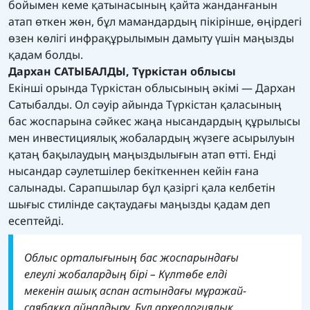
бойымен кеме қатынасының қайта жанданғанын
атап өткен жөн, бұл мамандардың пікірінше, өңірдегі
өзен көлігі инфрақұрылымын дамыту үшін маңызды
қадам болды.
Дархан САТЫБАЛДЫ, Түркістан облысы
Екінші орында Түркістан облысының әкімі — Дархан
Сатыбалды. Ол сәуір айында Түркістан қаласының
бас жоспарына сәйкес жаңа нысандардың құрылысы
мен инвестициялық жобалардың жүзеге асырылуын
қатаң бақылаудың маңыздылығын атап өтті. Енді
нысандар сәулетшілер бекіткеннен кейін ғана
салынады. Сарапшылар бұл қазіргі қала келбетін
шығыс стилінде сақтаудағы маңызды қадам деп
есептейді.
Облыс орталығының бас жоспарындағы
елеулі жобалардың бірі – Күлтөбе елді
мекенін ашық аспан астындағы мұражай-
саябаққа айналдыру. Бұл археологиялық