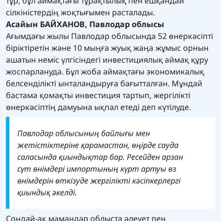
тұр, бұл аймақтағы тұрақтылық пен ешқандай
сілкіністердің жоқтығымен расталады.
Асайын БАЙХАНОВ, Павлодар облысы
Ағымдағы жылы Павлодар облысында 52 өнеркәсіпті
біріктіретін және 10 мыңға жуық жаңа жұмыс орнын
ашатын неміс үлгісіндегі инвестициялық аймақ құру
жоспарлануда. Бұл жоба аймақтағы экономикалық
белсенділікті ынталандыруға бағытталған. Мұндай
бастама қомақты инвестиция тартып, жергілікті
өнеркәсіптің дамуына ықпал етеді деп күтілуде.
Павлодар облысының байлығы мен
жетістіктеріне қарамастан, өңірде сауда
саласында қиындықтар бар. Ресейден арзан
сүт өнімдері импортының күрт артуы өз
өнімдерін өткізуде жергілікті кәсіпкерлергі
қиындық әкелді.
Сондай-ақ мамандар облыста әлеует пен