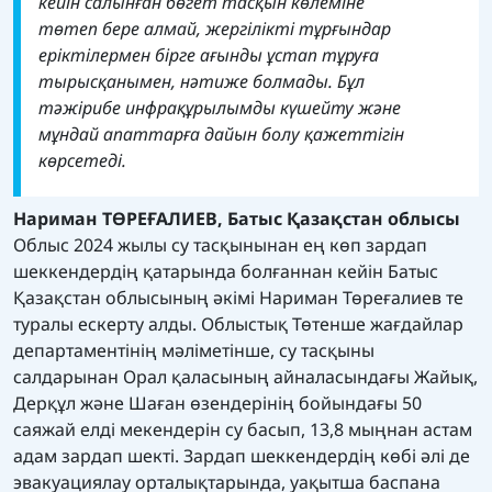
кейін салынған бөгет тасқын көлеміне
төтеп бере алмай, жергілікті тұрғындар
еріктілермен бірге ағынды ұстап тұруға
тырысқанымен, нәтиже болмады. Бұл
тәжірибе инфрақұрылымды күшейту және
мұндай апаттарға дайын болу қажеттігін
көрсетеді.
Нариман ТӨРЕҒАЛИЕВ, Батыс Қазақстан облысы
Облыс 2024 жылы су тасқынынан ең көп зардап
шеккендердің қатарында болғаннан кейін Батыс
Қазақстан облысының әкімі Нариман Төреғалиев те
туралы ескерту алды. Облыстық Төтенше жағдайлар
департаментінің мәліметінше, су тасқыны
салдарынан Орал қаласының айналасындағы Жайық,
Дерқұл және Шаған өзендерінің бойындағы 50
саяжай елді мекендерін су басып, 13,8 мыңнан астам
адам зардап шекті. Зардап шеккендердің көбі әлі де
эвакуациялау орталықтарында, уақытша баспана