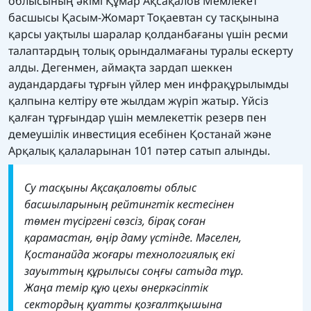
облысының әкімі Құмар Ақсақалов Мемлекет
басшысы Қасым-Жомарт Тоқаевтан су тасқынына
қарсы уақтылы шаралар қолданбағаны үшін ресми
талаптардың толық орындалмағаны туралы ескерту
алды. Дегенмен, аймақта зардап шеккен
аудандардағы тұрғын үйлер мен инфрақұрылымды
қалпына келтіру өте жылдам жүріп жатыр. Үйсіз
қалған тұрғындар үшін мемлекеттік резерв пен
демеушілік инвестиция есебінен Қостанай және
Арқалық қалаларынан 101 пәтер сатып алынды.
Су тасқыны Ақсақаловты облыс
басшыларының рейтингтік кестесінен
төмен түсіргені сөзсіз, бірақ соған
қарамастан, өңір даму үстінде. Мәселен,
Қостанайда жоғары технологиялық екі
зауыттың құрылысы соңғы сатыда тұр.
Жаңа темір құю ​​цехы өнеркәсіптік
сектордың қуатты қозғалтқышына