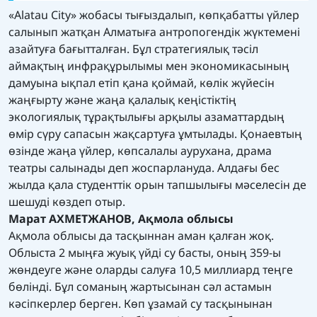
«Alatau City» жобасы тығыздалып, көпқабатты үйлер
салынып жатқан Алматыға антропогендік жүктемені
азайтуға бағытталған. Бұл стратегиялық тәсіл
аймақтың инфрақұрылымы мен экономикасының
дамуына ықпал етіп қана қоймай, көлік жүйесін
жаңғырту және жаңа қалалық кеңістіктің
экологиялық тұрақтылығы арқылы азаматтардың
өмір сүру сапасын жақсартуға ұмтылады. Қонаевтың
өзінде жаңа үйлер, көпсалалы аурухана, драма
театры салынады деп жоспарлануда. Алдағы бес
жылда қала студенттік орын тапшылығы мәселесін де
шешуді көздеп отыр.
Марат АХМЕТЖАНОВ, Ақмола облысы
Ақмола облысы да тасқыннан аман қалған жоқ.
Облыста 2 мыңға жуық үйді су басты, оның 359-ы
жөндеуге және оларды салуға 10,5 миллиард теңге
бөлінді. Бұл соманың жартысынан сәл астамын
кәсіпкерлер берген. Көп ұзамай су тасқынынан