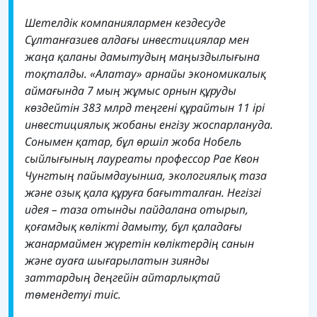
Шетелдік компаниялармен кездесуде
Сұлтанғазиев алдағы инвестициялар мен
жаңа қаланы дамытудың маңыздылығына
тоқталды. «Алатау» арнайы экономикалық
аймағында 7 мың жұмыс орнын құруды
көздейтін 383 млрд теңгені құрайтын 11 ірі
инвестициялық жобаны енгізу жоспарлануда.
Сонымен қатар, бұл өршіл жоба Нобель
сыйлығының лауреаты профессор Рае Квон
Чунгтың пайымдауынша, экологиялық таза
және озық қала құруға бағытталған. Негізгі
идея – таза отынды пайдалана отырып,
қоғамдық көлікті дамыту, бұл қаладағы
жанармаймен жүретін көліктердің санын
және ауаға шығарылатын зиянды
заттардың деңгейін айтарлықтай
төмендетуі тиіс.