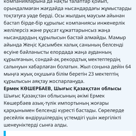
компанияларына да нақты талаптар қойып,
орындалмаған жағдайда нысандардағы жұмыстарды
тоқтатуға уәде берді. Осы жылдың маусым айынан
бастап бірде-бір құрылыс компаниясы инженерлік
желілерсіз және рұқсат құжаттарынсыз жаңа
нысандардың құрылысын бастай алмайды. Мамыр
айында Жеңіс Қасымбек халық санының белсенді
өсуіне байланысты елордада жаңа ауданның
құрылғанын, сондай-ақ рекордтық мектептердің
салынуын хабарлаған болатын. Жыл соңына дейін 64
мыңға жуық оқушыға білім беретін 23 мектептің
құрылысын аяқтау жоспарлануда.
Ермек КӨШЕРБАЕВ, Шығыс Қазақстан облысы
Шығыс Қазақстан облысының әкімі Ермек
Көшербаев азық-түлік импортының жоғары
қарқынымен белсенді күресті бастады. Сөрелерде
ресейлік өндірушілердің үстемдігі үшін жергілікті
шенеуніктерді сынға алды.