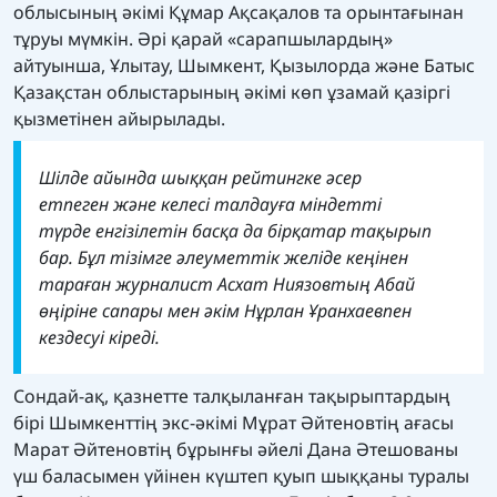
облысының әкімі Құмар Ақсақалов та орынтағынан
тұруы мүмкін. Әрі қарай «сарапшылардың»
айтуынша, Ұлытау, Шымкент, Қызылорда және Батыс
Қазақстан облыстарының әкімі көп ұзамай қазіргі
қызметінен айырылады.
Шілде айында шыққан рейтингке әсер
етпеген және келесі талдауға міндетті
түрде енгізілетін басқа да бірқатар тақырып
бар. Бұл тізімге әлеуметтік желіде кеңінен
тараған журналист Асхат Ниязовтың Абай
өңіріне сапары мен әкім Нұрлан Ұранхаевпен
кездесуі кіреді.
Сондай-ақ, қазнетте талқыланған тақырыптардың
бірі Шымкенттің экс-әкімі Мұрат Әйтеновтің ағасы
Марат Әйтеновтің бұрынғы әйелі Дана Әтешованы
үш баласымен үйінен күштеп қуып шыққаны туралы