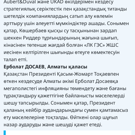
Aubert&Duval және UKAD өкілдерімен кездесу
стратегиялық серіктестік пен қазақстандық титанды
шетелдік компаниялардың сатып алу көлемін
арттыру үшін әлеуетті мүмкіндіктер ашады. Сонымен
қатар, Көшербаев қысқы су тасқынынан зардап
шеккен Риддер тұрғындарының жағына шығып,
кінәсінен төтенше жағдай болған «ЛК ГЭС» ЖШС
иесінен келтірілген шығынды өтеуге көмектесуін
талап етті.
Ерболат ДОСАЕВ, Алматы қаласы
Қазақстан Президенті Қасым-Жомарт Тоқаевпен
өткен кездесуде Алматы әкімі Ерболат Досаевқа
мегаполистегі инфляцияны төмендету және бағаны
тұрақтандыру қажеттігіне байланысты мәселелерді
шешу тапсырылды. Сонымен қатар, Президент
қаланың кейбір аудандарындағы сумен қамтамасыз
ету мәселелеріне тоқталды. Өйткені олар шұғыл
назар аударуды және шешуді қажет етеді.