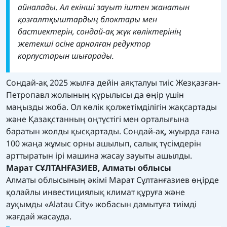
айналады. Ал екінші зауыт іштен жанатын
қозғалтқыштардың блоктары мен
бастиектерін, сондай-ақ жүк көліктерінің
жетекші осіне арналған редуктор
корпустарын шығарады.
Сондай-ақ 2025 жылға дейін аяқталуы тиіс Жезқазған-
Петропавл жолының құрылысы да өңір үшін
маңызды жоба. Ол көлік қолжетімділігін жақсартады
және Қазақстанның оңтүстігі мен орталығына
баратын жолды қысқартады. Сондай-ақ, жуырда ғана
100 жаңа жұмыс орны ашылып, салық түсімдерін
арттыратын ірі машина жасау зауыты ашылды.
Марат СҰЛТАНҒАЗИЕВ, Алматы облысы
Алматы облысының әкімі Марат Сұлтанғазиев өңірде
қолайлы инвестициялық климат құруға және
ауқымды «Alatau City» жобасын дамытуға тиімді
жағдай жасауда.