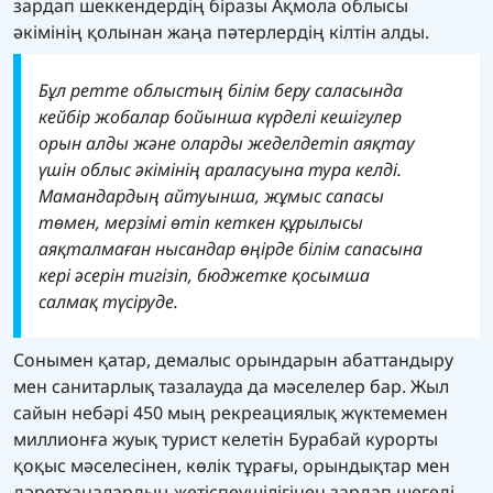
зардап шеккендердің біразы Ақмола облысы
әкімінің қолынан жаңа пәтерлердің кілтін алды.
Бұл ретте облыстың білім беру саласында
кейбір жобалар бойынша күрделі кешігулер
орын алды және оларды жеделдетіп аяқтау
үшін облыс әкімінің араласуына тура келді.
Мамандардың айтуынша, жұмыс сапасы
төмен, мерзімі өтіп кеткен құрылысы
аяқталмаған нысандар өңірде білім сапасына
кері әсерін тигізіп, бюджетке қосымша
салмақ түсіруде.
Сонымен қатар, демалыс орындарын абаттандыру
мен санитарлық тазалауда да мәселелер бар. Жыл
сайын небәрі 450 мың рекреациялық жүктемемен
миллионға жуық турист келетін Бурабай курорты
қоқыс мәселесінен, көлік тұрағы, орындықтар мен
дәретханалардың жетіспеушілігінен зардап шегеді.