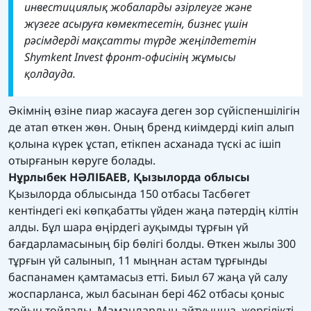
инвестициялық жобаларды әзірлеуге және
жүзеге асыруға көмектесетін, бизнес үшін
рәсімдерді мақсатты түрде жеңілдететін
Shymkent Invest фронт-офисінің жұмысы
қолдауда.
Әкімнің өзіне пиар жасауға деген зор сүйіспеншілігін
де атап өткен жөн. Оның бренд киімдерді киіп алып
қолына күрек ұстап, етікпен асханада түскі ас ішіп
отырғанын көруге болады.
Нұрлыбек НӘЛІБАЕВ, Қызылорда облысы
Қызылорда облысында 150 отбасы Тасбөгет
кентіндегі екі көпқабатты үйден жаңа пәтердің кілтін
алды. Бұл шара өңірдегі ауқымды тұрғын үй
бағдарламасының бір бөлігі болды. Өткен жылы 300
тұрғын үй салынып, 11 мыңнан астам тұрғынды
баспанамен қамтамасыз етті. Биыл 67 жаңа үй салу
жоспарланса, жыл басынан бері 462 отбасы қоныс
тойын тойлады. Мамандардың айтуынша, жергілікті