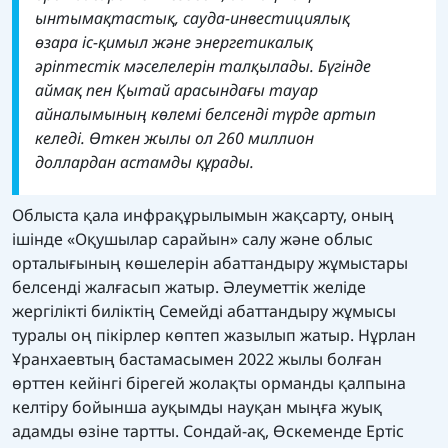
ынтымақтастық, сауда-инвестициялық
өзара іс-қимыл және энергетикалық
әріптестік мәселелерін талқылады. Бүгінде
аймақ пен Қытай арасындағы тауар
айналымының көлемі белсенді түрде артып
келеді. Өткен жылы ол 260 миллион
доллардан астамды құрады.
Облыста қала инфрақұрылымын жақсарту, оның
ішінде «Оқушылар сарайын» салу және облыс
орталығының көшелерін абаттандыру жұмыстары
белсенді жалғасып жатыр. Әлеуметтік желіде
жергілікті биліктің Семейді абаттандыру жұмысы
туралы оң пікірлер көптеп жазылып жатыр. Нұрлан
Ұранхаевтың бастамасымен 2022 жылы болған
өрттен кейінгі бірегей жолақты орманды қалпына
келтіру бойынша ауқымды науқан мыңға жуық
адамды өзіне тартты. Сондай-ақ, Өскеменде Ертіс