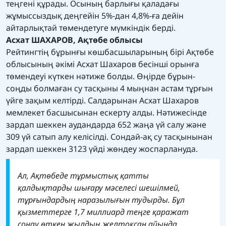
теңгені құрады. Осының барлығы қаладағы
жұмыссыздық деңгейін 5%-дан 4,8%-ға дейін
айтарлықтай төмендетуге мүмкіндік берді.
Асхат ШАХАРОВ, Ақтөбе облысы
Рейтингтің бұрынғы көшбасшыларының бірі Ақтөбе
облысының әкімі Асхат Шахаров бесінші орынға
төмендеуі күткен нәтиже болды. Өңірде бұрын-
соңды болмаған су тасқыны 4 мыңнан астам тұрғын
үйге зақым келтірді. Салдарынан Асхат Шахаров
мемлекет басшысынан ескерту алды. Нәтижесінде
зардап шеккен аудандарда 652 жаңа үй салу және
309 үй сатып алу келісілді. Сондай-ақ су тасқынынан
зардап шеккен 3123 үйді жөндеу жоспарлануда.
Ал, Ақтөбеде тұрмыстық қатты
қалдықтарды шығару мәселесі шешілмей,
тұрғындардың наразылығын тудырды. Бұл
қызметтерге 1,7 миллиард теңге қаражат
сонау өткен жылдың желтоқсан айында