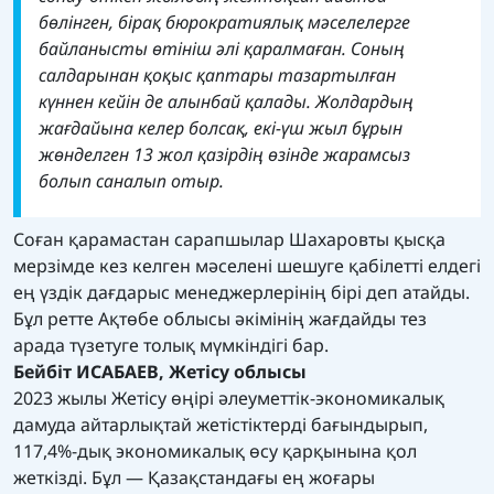
бөлінген, бірақ бюрократиялық мәселелерге
байланысты өтініш әлі қаралмаған. Соның
салдарынан қоқыс қаптары тазартылған
күннен кейін де алынбай қалады. Жолдардың
жағдайына келер болсақ, екі-үш жыл бұрын
жөнделген 13 жол қазірдің өзінде жарамсыз
болып саналып отыр.
Соған қарамастан сарапшылар Шахаровты қысқа
мерзімде кез келген мәселені шешуге қабілетті елдегі
ең үздік дағдарыс менеджерлерінің бірі деп атайды.
Бұл ретте Ақтөбе облысы әкімінің жағдайды тез
арада түзетуге толық мүмкіндігі бар.
Бейбіт ИСАБАЕВ, Жетісу облысы
2023 жылы Жетісу өңірі әлеуметтік-экономикалық
дамуда айтарлықтай жетістіктерді бағындырып,
117,4%-дық экономикалық өсу қарқынына қол
жеткізді. Бұл — Қазақстандағы ең жоғары