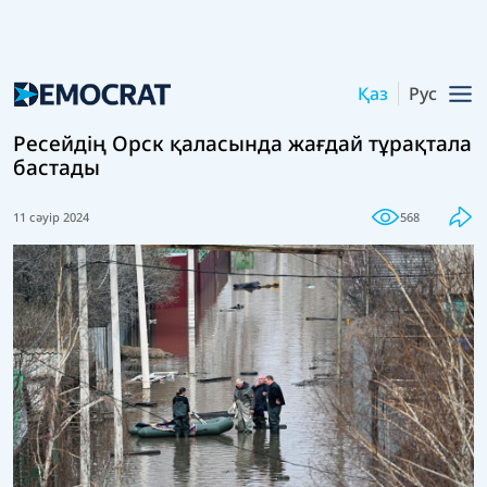
Қаз
Рус
Ресейдің Орск қаласында жағдай тұрақтала
бастады
11 сәуір 2024
568