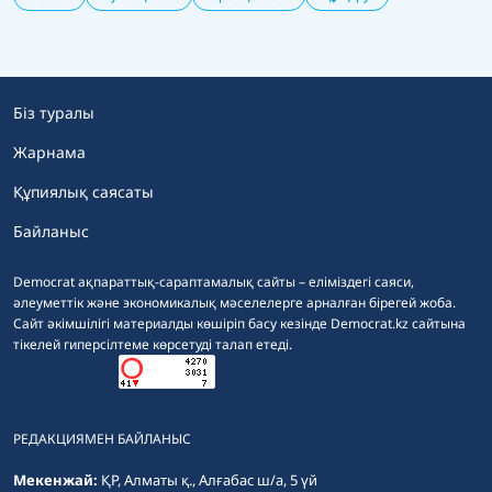
Біз туралы
Жарнама
Құпиялық саясаты
Байланыс
Democrat ақпараттық-сараптамалық сайты – еліміздегі саяси,
әлеуметтік және экономикалық мәселелерге арналған бірегей жоба.
Сайт әкімшілігі материалды көшіріп басу кезінде Democrat.kz сайтына
тікелей гиперсілтеме көрсетуді талап етеді.
РЕДАКЦИЯМЕН БАЙЛАНЫС
Мекенжай:
ҚР, Алматы қ., Алғабас ш/а, 5 үй