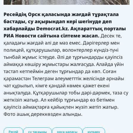
Ресейдің Орск қаласында жағдай тұрақтала
бастады, су ақырындап кері шегінуде деп
хабарлайды
Democrat.kz.
Ақпараттық порталы
РИА Новости сайтына сілтеме жасап.
Десек те,
қаладағы жағдай әлі де мәз емес. Дәрігерлер мен
полицей, құтқарушылар, волонтерлер күндіз-түні
тынбай жұмыс істеуде. Әлі де тұрғындарды қауіпсіз
аймаққа көшіру жұмыстары жалғасуда. Алайда үйін
тастап кетпеймін деген тұрғындар да көп. Соған
қарамастан Телеграм әлеуметттік желісінде арнайы
чат құрылып, кімге қандай көмек қажет екені
анықталуда. Құтқарушылар тобы дәрі-дәрмек, таза су
жеткізіп жатыр. Ал кейбір тұрғындар өз бетімен
қауіпсіз аймақтарға қайықпен жүзіп жетіп жатыр.
Фото ашық дереккөзден алынды.
Ресей
су тасқыны
орск қаласы
құтқару