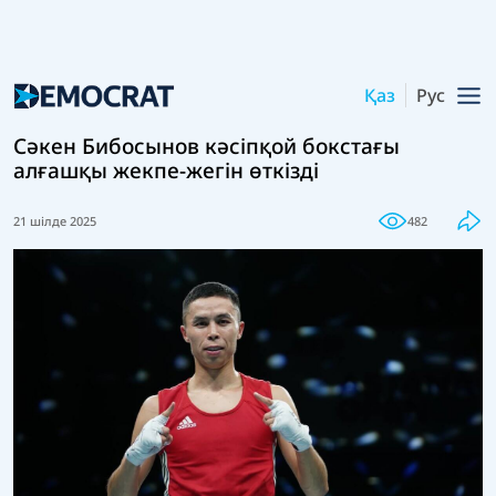
Қаз
Рус
Сәкен Бибосынов кәсіпқой бокстағы
алғашқы жекпе-жегін өткізді
21 шілде 2025
482