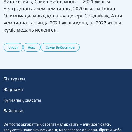
Айта кетейік, Сәкен Бибосынов — 2021 жылғы
Белградтағы әлем чемпионы, 2020 жылғы Токио
Олимпиадасының қола жүлдегері. Сондай-ақ, Азия
чемпионаттарында 2021 жылы қола, ал 2022 жылы
күміс медаль иеленген.
спорт
бокс
Сәкен Бибосынов
Біз туралы
Жарнама
Құпиялық саясаты
Байланыс
Democrat ақпараттық-сараптамалық сайты – еліміздегі саяси,
әлеуметтік және экономикалық мәселелерге арналған бірегей жоба.