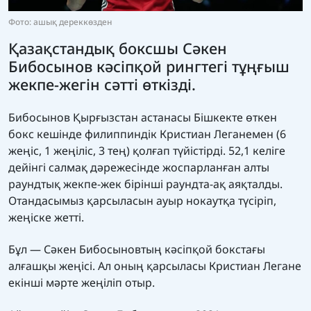
Фото: ашық дереккөзден
Қазақстандық боксшы Сәкен
Бибосынов кәсіпқой рингтегі тұңғыш
жекпе-жегін сәтті өткізді.
Бибосынов Қырғызстан астанасы Бішкекте өткен
бокс кешінде филиппиндік Кристиан Леганемен (6
жеңіс, 1 жеңіліс, 3 тең) қолғап түйістірді. 52,1 келіге
дейінгі салмақ дәрежесінде жоспарланған алты
раундтық жекпе-жек бірінші раундта-ақ аяқталды.
Отандасымыз қарсыласын ауыр нокаутқа түсіріп,
жеңіске жетті.
Бұл — Сәкен Бибосыновтың кәсіпқой бокстағы
алғашқы жеңісі. Ал оның қарсыласы Кристиан Легане
екінші мәрте жеңіліп отыр.