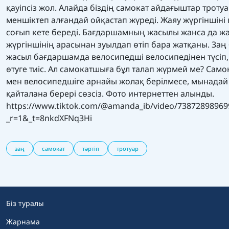
қауіпсіз жол. Алайда біздің самокат айдағыштар троту
меншіктеп алғандай ойқастап жүреді. Жаяу жүргіншіні 
соғып кете береді. Бағдаршамның жасылы жанса да ж
жүргіншінің арасынан зуылдап өтіп бара жатқаны. За
жасыл бағдаршамда велосипедші велосипедінен түсіп,
өтуге тиіс. Ал самокатшыға бұл талап жүрмей ме? Сам
мен велосипедшіге арнайы жолақ берілмесе, мынадай
қайталана берері сөзсіз. Фото интернеттен алынды.
https://www.tiktok.com/@amanda_ib/video/7387289896
_r=1&_t=8nkdXFNq3Hi
заң
самокат
тәртіп
тротуар
Біз туралы
Жарнама