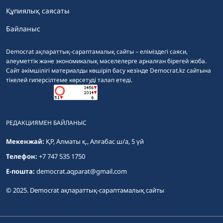
Құпиялық саясаты
Байланыс
Democrat ақпараттық-сараптамалық сайты – еліміздегі саяси,
әлеуметтік және экономикалық мәселелерге арналған бірегей жоба.
Сайт әкімшілігі материалды көшіріп басу кезінде Democrat.kz сайтына
тікелей гиперсілтеме көрсетуді талап етеді.
РЕДАКЦИЯМЕН БАЙЛАНЫС
Мекенжай:
ҚР, Алматы қ., Алғабас ш/а, 5 үй
Телефон:
+7 747 535 1750
E-пошта:
democrat.aqparat@gmail.com
© 2025. Democrat ақпараттық-сараптамалық сайты