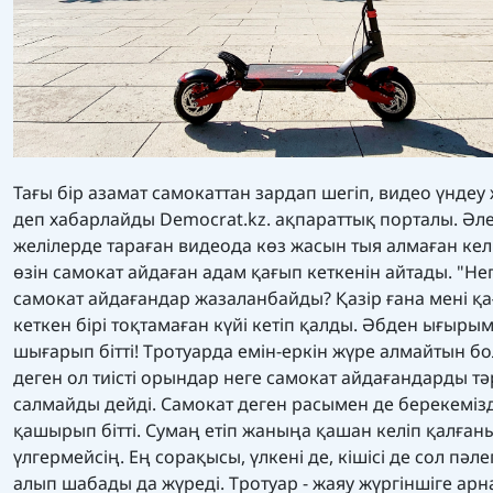
Тағы бір азамат самокаттан зардап шегіп, видео үнде
деп хабарлайды Democrat.kz. ақпараттық порталы. Әле
желілерде тараған видеода көз жасын тыя алмаған ке
өзін самокат айдаған адам қағып кеткенін айтады. "Не
самокат айдағандар жазаланбайды? Қазір ғана мені қ
кеткен бірі тоқтамаған күйі кетіп қалды. Әбден ығыр
шығарып бітті! Тротуарда емін-еркін жүре алмайтын б
деген ол тиісті орындар неге самокат айдағандарды тә
салмайды дейді. Самокат деген расымен де берекемізд
қашырып бітті. Сумаң етіп жаныңа қашан келіп қалған
үлгермейсің. Ең сорақысы, үлкені де, кішісі де сол пәле
алып шабады да жүреді. Тротуар - жаяу жүргіншіге арн