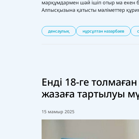
марқұмдармен шәй ішіп отыр ма екен б
Алпысқызына қатысты мәліметтер құрия 
денсаулық
нұрсұлтан назарбаев
Енді 18-ге толмаған
жазаға тартылуы м
15 мамыр 2025