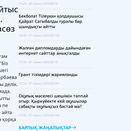
13:06, 08 тамыз 2026
75
айтыс
Бекболат Тілеухан қолдаушысы
.
Қайрат Сатыбалды туралы бар
асөз
шындықты айтты
18:00, 07 тамыз 2026
126
Жалған дипломдарды дайындаған
интернет сайттар анықталды
ғам
17:33, 07 тамыз 2026
75
"Біз
шегі
Грант тізімдері жарияланды
арбаева
ы делік.
17:16, 07 тамыз 2026
287
мада.
Оқулық мәселесі шешімін таппай
қытты
отыр: Қыркүйекте кей оқушылар
ш пе
сабақты оқулықсыз бастай ма?
 айта
17:00, 07 тамыз 2026
108
н қорқа
БАРЛЫҚ ЖАҢАЛЫҚТАР