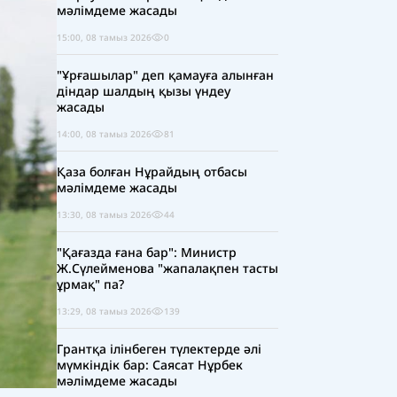
мәлімдеме жасады
15:00, 08 тамыз 2026
0
"Ұрғашылар" деп қамауға алынған
діндар шалдың қызы үндеу
жасады
14:00, 08 тамыз 2026
81
Қаза болған Нұрайдың отбасы
мәлімдеме жасады
13:30, 08 тамыз 2026
44
"Қағазда ғана бар": Министр
Ж.Сүлейменова "жапалақпен тасты
ұрмақ" па?
13:29, 08 тамыз 2026
139
Грантқа ілінбеген түлектерде әлі
мүмкіндік бар: Саясат Нұрбек
мәлімдеме жасады