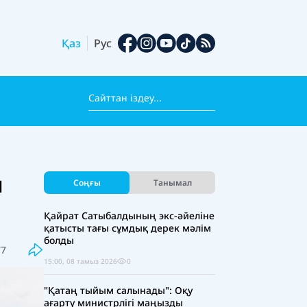
Қаз
Рус
я
Соңғы
Танымал
Қайрат Сатыбалдының экс-әйеліне
қатысты тағы сұмдық дерек мәлім
болды
77
15:00, 08 тамыз 2026
0
"Қатаң тыйым салынады": Оқу
ағарту министрлігі маңызды