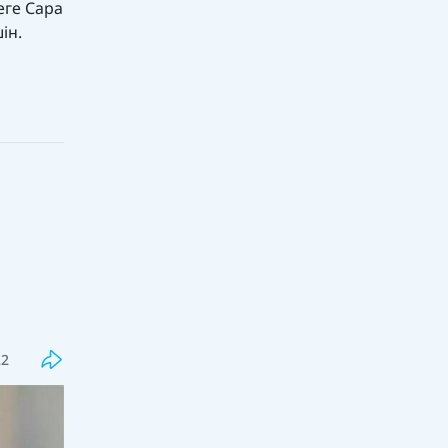
еге Сара
ін.
Соңғы
Танымал
Қайрат Сатыбалдының экс-әйеліне
қатысты тағы сұмдық дерек мәлім
болды
22
15:00, 08 тамыз 2026
0
"Қатаң тыйым салынады": Оқу
ағарту министрлігі маңызды