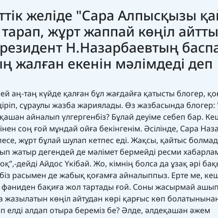
еттік желіде "Сара Алпысқызы қ
тарап, жұрт жаппай көңіл айтты
резидент Н.Назарбаевтың басп
ың жалған екенін мәлімдеді деп
й аң-таң күйде қалған бұл жағдайға қатысты блогер, қо
лдіріп, сұраулы жазба жариялады. Өз жазбасында блогер: 
ашан айналып үлгергенбіз? Бұлай деуіме себеп бар. Ке
нен соң ғой мұндай ойға бекінгенім. Әсілінде, Сара Наз
се, жұрт бұлай шулап кетпес еді. Жақсы, қайтыс болмад
ғалып жатыр дегендей де мәлімет бермейді ресми хабарла
оқ”,-дейді Айдос Үкібай. Жо, кімнің болса да ұзақ әрі ба
, біз расымен де жабық қоғамға айналыппыз. Ерте ме, ке
е фәниден бақиға жол тартады ғой. Соны жасырмай ашып
на жазылатын көңіл айтудан көрі қарғыс көп болатынына
 деп елді алдап отыра береміз бе? Әлде, әлдеқашан әжем