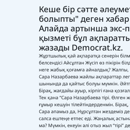
Кеше бір сәтте әлеум
болыпты" деген хабар 
Алайда артынша экс-п
қызметі бұл ақпаратт
жазады
Democrat.kz.
Жұртшылық қай ақпаратқа сенерін білме
белсендісі Айсұлтан Жүсіп өз пікірін бі
неге жабық қоғамға айналдық? Жалпы, қ
Сара Назарбаева жайлы ақпараттар легі
шынында да қайтыс болуы мүмкін. Әйтпе
Бірақ, жағдайы ауыр, кірпігі ғана қоз
Тек қана “Сара Назарбаева тірі. Өлген ж
ғұмыр кешуін тілейтіндерденмін. Бірақ
Сара апамыз да, Нұрсұлтан жездеміз д
салса ештеңе етпес еді. Жаңалық асты
ма? Мүмкін, екеуін әлі отыз жыл “тірі”