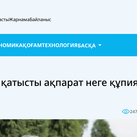
асты
Жарнама
Байланыс
НОМИКА
ҚОҒАМ
ТЕХНОЛОГИЯ
БАСҚА
қатысты ақпарат неге құпи
24