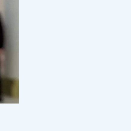
мәлімдеме жасады
15:00, 08 тамыз 2026
0
"Ұрғашылар" деп қамауға алынған
діндар шалдың қызы үндеу
жасады
14:00, 08 тамыз 2026
81
Қаза болған Нұрайдың отбасы
мәлімдеме жасады
13:30, 08 тамыз 2026
44
"Қағазда ғана бар": Министр
Ж.Сүлейменова "жапалақпен тасты
ұрмақ" па?
13:29, 08 тамыз 2026
139
Грантқа ілінбеген түлектерде әлі
мүмкіндік бар: Саясат Нұрбек
мәлімдеме жасады