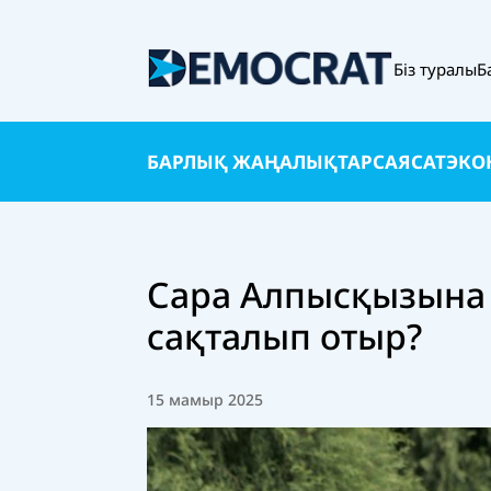
Біз туралы
Б
БАРЛЫҚ ЖАҢАЛЫҚТАР
САЯСАТ
ЭКО
Сара Алпысқызына 
сақталып отыр?
15 мамыр 2025