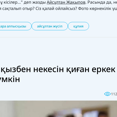
ұ кісілер…" деп жазды
Айсұлтан Жақыпов
. Расында да, н
сақталып отыр? Сіз қалай ойлайсыз? Фото көрнекілік үш
сара алпысқызы
айсұлтан жүсіп
құпия
 қызбен некесін қиған еркек
үмкін
11