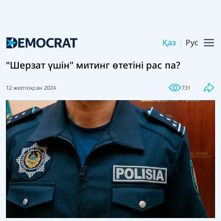
Қаз
Рус
"Шерзат үшін" митинг өтетіні рас па?
12 желтоқсан 2024
731