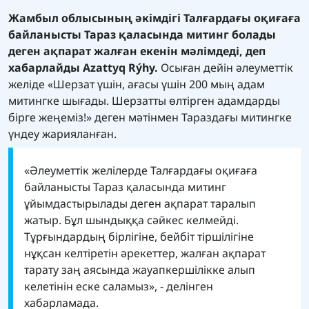
Жамбыл облысының әкімдігі Талғардағы оқиғаға
байланысты Тараз қаласында митинг болады
деген ақпарат жалған екенін мәлімдеді, деп
хабарлайды
Azattyq Rýhy.
Осыған дейін әлеуметтік
желіде «Шерзат үшін, ағасы үшін 200 мың адам
митингке шығады. Шерзатты өлтірген адамдарды
бірге жеңеміз!» деген мәтінмен Тараздағы митингке
үндеу жарияланған.
«Әлеуметтік желілерде Талғардағы оқиғаға
байланысты Тараз қаласында митинг
ұйымдастырылады деген ақпарат таралып
жатыр. Бұл шындыққа сәйкес келмейді.
Тұрғындардың бірлігіне, бейбіт тіршілігіне
нұқсан келтіретін әрекеттер, жалған ақпарат
тарату заң аясында жауапкершілікке алып
келетінін еске саламыз», - делінген
хабарламада.