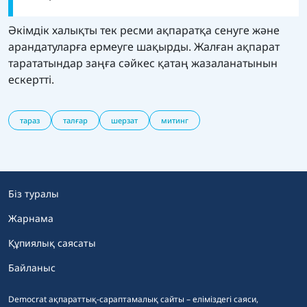
Әкімдік халықты тек ресми ақпаратқа сенуге және
арандатуларға ермеуге шақырды. Жалған ақпарат
тарататындар заңға сәйкес қатаң жазаланатынын
ескертті.
тараз
талғар
шерзат
митинг
Біз туралы
Жарнама
Құпиялық саясаты
Байланыс
Democrat ақпараттық-сараптамалық сайты – еліміздегі саяси,