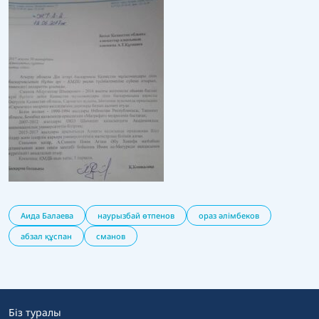
Аида Балаева
наурызбай өтпенов
ораз әлімбеков
абзал құспан
сманов
Біз туралы