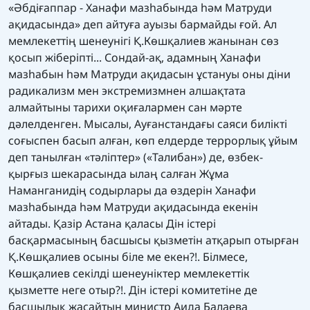
«Әбдіғаппар - Ханафи мазһабында һәм Матруди
ақидасында» деп айтуға ауызы бармайды ғой. Ал
мемлекеттің шенеунігі Қ.Көшқалиев жанынан сөз
қосып жіберіпті... Сондай-ақ, адамның Ханафи
мазһабын һәм Матруди ақидасын ұстануы оны діни
радикализм мен экстремизмнен алшақтата
алмайтыны тарихи оқиғалармен сан мәрте
дәлелденген. Мысалы, Ауғанстандағы саяси билікті
соғыспен басып алған, көп елдерде террорлық ұйым
деп танылған «тәліптер» («Талибан») де, өзбек-
қырғыз шекарасында ылаң салған Жұма
Наманганидің содырлары да өздерін Ханафи
мазһабында һәм Матруди ақидасында екенін
айтады. Қазір Астана қаласы Дін істері
басқармасының басшысы қызметін атқарып отырған
Қ.Көшқалиев осыны біле ме екен?!. Білмесе,
Көшқалиев секілді шенеуніктер мемлекеттік
қызметте неге отыр?!. Дін істері комитетіне де
басшылық жасайтын министр Аида Балаева