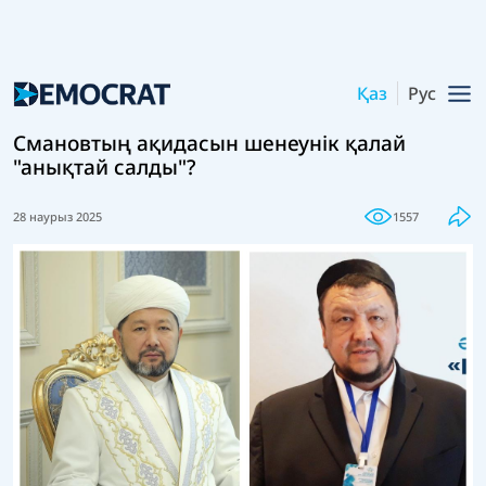
Қаз
Рус
Смановтың ақидасын шенеунік қалай
"анықтай салды"?
28 наурыз 2025
1557