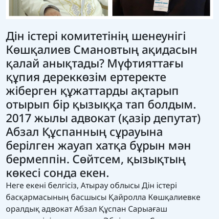
Дін істері комитетінің шенеунігі
Көшқалиев Смановтың ақидасын
қалай анықтады? Мүфтияттағы
құпия дереккөзім ертеректе
жіберген құжаттарды ақтарып
отырып бір қызыққа тап болдым.
2017 жылы адвокат (қазір депутат)
Абзал Құспанның сұрауына
берілген жауап хатқа бұрын мән
бермеппін. Сөйтсем, қызықтың
көкесі сонда екен.
Неге екені белгісіз, Атырау облысы Дін істері
басқармасының басшысы Қайролла Көшқалиевке
оралдық адвокат Абзал Құспан Сарыағаш