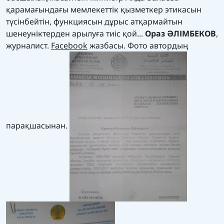
қарамағындағы мемлекеттік қызметкер этикасын
түсінбейтін, функциясын дұрыс атқармайтын
шенеуніктерден арылуға тиіс қой...
Ораз ӘЛІМБЕКОВ
,
журналист.
Facebook
жазбасы. Фото автордың
парақшасынан.