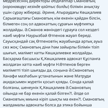
медресесінің директоры Әбдіғаппар Смановтың
(
коронавирус кезінде қайтыс болды
) білімін анықтау
үшін сұрау жібереді. Әрине, Атыраудағы Көшқалиев
Сарыағаштағы Смановтың кім екенін қайдан білсін,
білмеген соң ол адвокаттың сұрағын мүфтиятқа
жолдайды. Ә.Сманов жөніндегі сұрауға сол кездегі
наиб мүфти Наурызбай Өтпенов жауап береді.
Сауысқандай сақ Өтпеновтің жауабында артық ауыз
сөз жоқ: Смановтың діни һәм зайырлы білімін тізіп
шығып, мәлімет хатты Көшқалиевке жолдайды.
Басқарма басшысы Қ.Көшқалиев адвокат Құспанға
жолдаған хатта наиб мүфти Н.Өтпенов берген
мәліметті тізіп шығады да, соңына Ә.Смановтың
Ханафи мазһабын ұстанатынын және Матруди
ақидасымен жүретін қосып қояды. Сонда қалай
болғаны, шенеунік Қ.Көшқалиев Ә.Смановтың
ойында не бар екенін қалай білген?!. Әлде ол
Смановтың миына кіріп шықты ма екен?!. Смановтың
жалдамалы адвокаты болса да этика бойынша