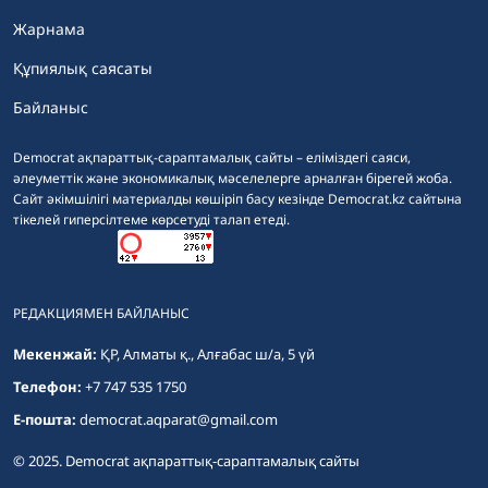
Жарнама
Құпиялық саясаты
Байланыс
Democrat ақпараттық-сараптамалық сайты – еліміздегі саяси,
әлеуметтік және экономикалық мәселелерге арналған бірегей жоба.
Сайт әкімшілігі материалды көшіріп басу кезінде Democrat.kz сайтына
тікелей гиперсілтеме көрсетуді талап етеді.
РЕДАКЦИЯМЕН БАЙЛАНЫС
Мекенжай:
ҚР, Алматы қ., Алғабас ш/а, 5 үй
Телефон:
+7 747 535 1750
E-пошта:
democrat.aqparat@gmail.com
© 2025. Democrat ақпараттық-сараптамалық сайты