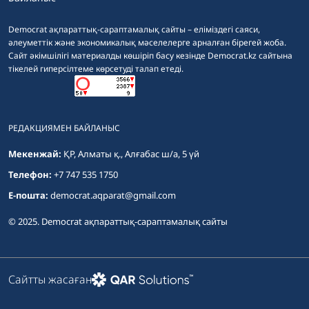
Democrat ақпараттық-сараптамалық сайты – еліміздегі саяси,
әлеуметтік және экономикалық мәселелерге арналған бірегей жоба.
Сайт әкімшілігі материалды көшіріп басу кезінде Democrat.kz сайтына
тікелей гиперсілтеме көрсетуді талап етеді.
РЕДАКЦИЯМЕН БАЙЛАНЫС
Мекенжай:
ҚР, Алматы қ., Алғабас ш/а, 5 үй
Телефон:
+7 747 535 1750
E-пошта:
democrat.aqparat@gmail.com
© 2025. Democrat ақпараттық-сараптамалық сайты
Сайтты жасаған