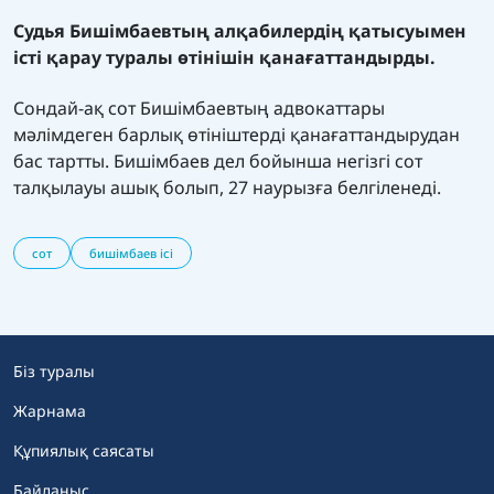
Судья Бишімбаевтың алқабилердің қатысуымен
істі қарау туралы өтінішін қанағаттандырды.
Сондай-ақ сот Бишімбаевтың адвокаттары
мәлімдеген барлық өтініштерді қанағаттандырудан
бас тартты. Бишімбаев дел бойынша негізгі сот
талқылауы ашық болып, 27 наурызға белгіленеді.
сот
бишімбаев ісі
Біз туралы
Жарнама
Құпиялық саясаты
Байланыс