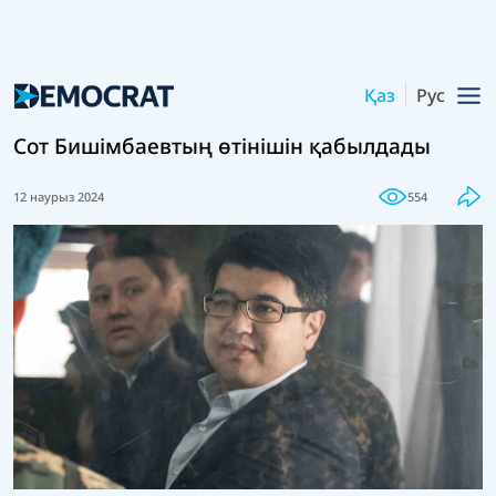
Қаз
Рус
Сот Бишімбаевтың өтінішін қабылдады
12 наурыз 2024
554