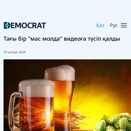
Қаз
Рус
Тағы бір "мас молда" видеоға түсіп қалды
29 шілде 2024