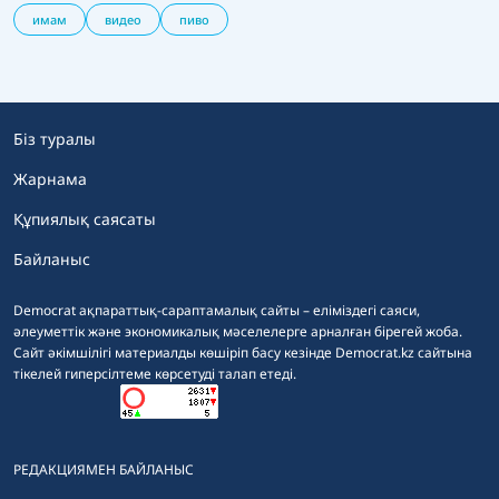
имам
видео
пиво
Біз туралы
Жарнама
Құпиялық саясаты
Байланыс
Democrat ақпараттық-сараптамалық сайты – еліміздегі саяси,
әлеуметтік және экономикалық мәселелерге арналған бірегей жоба.
Сайт әкімшілігі материалды көшіріп басу кезінде Democrat.kz сайтына
тікелей гиперсілтеме көрсетуді талап етеді.
РЕДАКЦИЯМЕН БАЙЛАНЫС