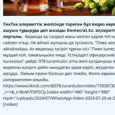
ТикТок әлеуметтік желісінде тараған бұл видео кө
ашуын тудыруда деп жазады Democrat.kz. ақпарат
порталы.
Видеода ақ сәлделі жасы келген қария тілі к
сөйлеп отыр. Не айтып жатқаны да түсініксіз. "Пиво әке
айғайлайды. Ал видеоны түсіріп тұрған кісі "Пиво ішпес
мұздай ғой, тамағыңызға тиеді. Үстіңіздегі офицерский
ішсеңізші" дейді.
078.turankulov
атты желі қолданушы ж
видеоны қазірге дейін мыңдаған адам көріп, жүздеген к
жазуда. Лайым пранк болсын деп тілейік.
Фото көрнекі
интернеттен алынды.
https://www.tiktok.com/@078.turankulov/video/7395873
_r=1&_t=8oM7FSPZCly [video width="480" height="880"
mp4="/uploads/2024/07/WhatsApp-Video-2024-07-29-at-2
[/video]