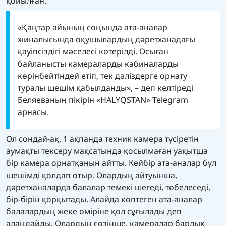
қойылған.
«Қаңтар айының соңында ата-аналар
жиналысында оқушылардың дәретханадағы
қауіпсіздігі мәселесі көтерілді. Осыған
байланысты камераларды кабиналарды
көрінбейтіндей етіп, тек дәліздерге орнату
туралы шешім қабылданды», – деп келтіреді
Беляеваның пікірін
«HALYQSTAN»
Telegram
арнасы.
Ол сондай-ақ, 1 ақпанда техник камера түсіретін
аумақты тексеру мақсатында қосылмаған уақытша
бір камера орнатқанын айтты. Кейбір ата-аналар бұл
шешімді қолдап отыр. Олардың айтуынша,
дәретханаларда балалар темекі шегеді, төбелеседі,
бір-бірін қорқытады. Алайда көптеген ата-аналар
балалардың жеке өміріне қол сұғылады деп
алаңдайды. Олардың сөзінше, камералар барлық