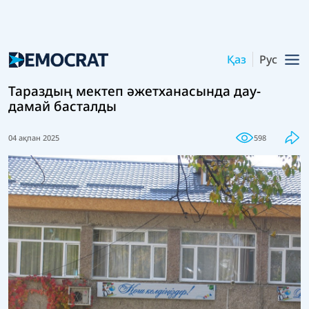
Қаз
Рус
Тараздың мектеп әжетханасында дау-
дамай басталды
04 ақпан 2025
598