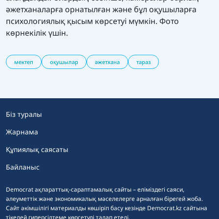
әжетханаларға орнатылған және бұл оқушыларға
психологиялық қысым көрсетуі мүмкін. Фото
көрнекілік үшін.
мектеп
оқушылар
әжетхана
тараз
Біз туралы
Жарнама
Құпиялық саясаты
Байланыс
Democrat ақпараттық-сараптамалық сайты – еліміздегі саяси,
әлеуметтік және экономикалық мәселелерге арналған бірегей жоба.
Сайт әкімшілігі материалды көшіріп басу кезінде Democrat.kz сайтына
тікелей гиперсілтеме көрсетуді талап етеді.