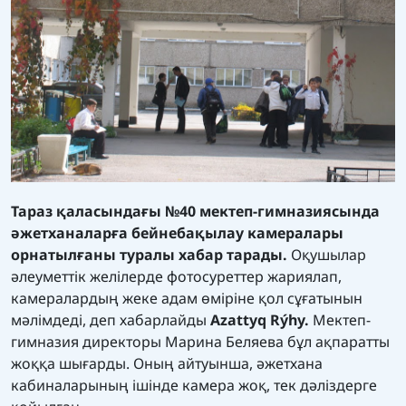
Тараз қаласындағы №40 мектеп-гимназиясында
әжетханаларға бейнебақылау камералары
орнатылғаны туралы хабар тарады.
Оқушылар
әлеуметтік желілерде фотосуреттер жариялап,
камералардың жеке адам өміріне қол сұғатынын
мәлімдеді, деп хабарлайды
Azattyq Rýhy.
Мектеп-
гимназия директоры Марина Беляева бұл ақпаратты
жоққа шығарды. Оның айтуынша, әжетхана
кабиналарының ішінде камера жоқ, тек дәліздерге