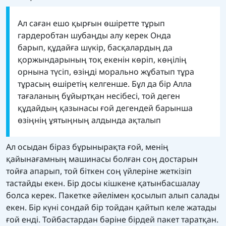
Ал саған ешо қырғын өшіретте тұрып
гардеробтан шубаңды алу керек Онда
барып, құдайға шүкір, басқалардың да
қоржындарының тоқ екенін көріп, көңілің
орнына түсіп, өзіңді морально жұбатып тұра
тұрасың өшіретің келгенше. Бұл да бір Алла
тағаланың бұйыртқан несібесі, той деген
құдайдың қазынасы ғой дегендей барынша
өзіңнің ұятыңның алдында ақталып
Ал осыдан біраз бұрынырақта ғой, менің
қайынағамның машинасы болған соң достарын
тойға апарып, той біткен соң үйлеріне жеткізіп
тастайды екен. Бір досы кішкене қатынбасшалау
болса керек. Пакетке әйелімен қосылып алып салады
екен. Бір күні сондай бір тойдан қайтып келе жатады
ғой енді. Тойбастардан бәріне бірдей пакет таратқан.