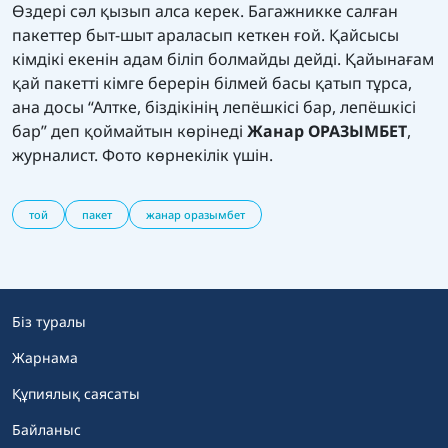
Өздері сәл қызып алса керек. Багажникке салған
пакеттер быт-шыт араласып кеткен ғой. Қайсысы
кімдікі екенін адам біліп болмайды дейді. Қайынағам
қай пакетті кімге берерін білмей басы қатып тұрса,
ана досы “Алтке, біздікінің лепёшкісі бар, лепёшкісі
бар” деп қоймайтын көрінеді
Жанар ОРАЗЫМБЕТ
,
журналист. Фото көрнекілік үшін.
той
пакет
жанар оразымбет
Біз туралы
Жарнама
Құпиялық саясаты
Байланыс