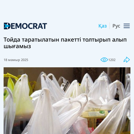
Қаз
Рус
Тойда таратылатын пакетті толтырып алып
шығамыз
18 мамыр 2025
1202