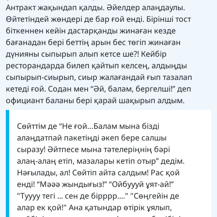
Антракт жақындап қалды. Әйелдер алаңдаулы.
Өйтетіндей жөндері де бар ғой енді. Бірінші тост
біткеннен кейін дастарқанды жинаған кезде
бағанадан бері беттің арын бес төгіп жинаған
дүнияны сыпырып алып кетсе ше?! Кейбір
ресторандарда билеп қайтып келсең, алдыңды
сыпырып-сиырып, сиыр жалағандай ғып тазалап
кетеді ғой. Содан мен “Әй, балам, бергелші!” деп
официант баланы бері қарай шақырып алдым.
Сөйттім де “Не ғой…Балам мына бізді
алаңдатпай пакетіңді әкеп бере салшы
сыразу! Әйтпесе мына тәтелеріңнің бәрі
алаң-алаң етіп, мазалары кетіп отыр” дедім.
Нәғылады, ал! Сөйтіп айта салдым! Рас қой
енді! “Мәәә жындығыз!” “Ойбуууй ұят-ай!”
"Туууу тегі ... сен де бірррр...." "Сөңгейін де
алар ек қой!" Ана қатындар өтірік ұялып,