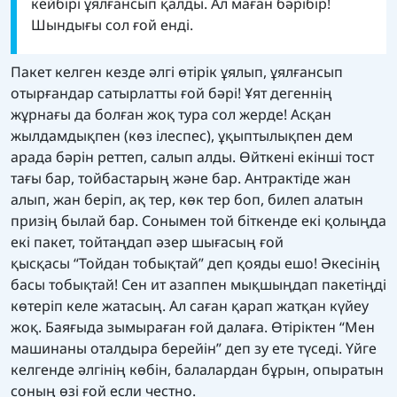
кейбірі ұялғансып қалды. Ал маған бәрібір!
Шындығы сол ғой енді.
Пакет келген кезде әлгі өтірік ұялып, ұялғансып
отырғандар сатырлатты ғой бәрі! Ұят дегеннің
жұрнағы да болған жоқ тура сол жерде! Асқан
жылдамдықпен (көз ілеспес), ұқыптылықпен дем
арада бәрін реттеп, салып алды. Өйткені екінші тост
тағы бар, тойбастарың және бар. Антрактіде жан
алып, жан беріп, ақ тер, көк тер боп, билеп алатын
призің былай бар. Сонымен той біткенде екі қолыңда
екі пакет, тойтаңдап әзер шығасың ғой
қысқасы “Тойдан тобықтай” деп қояды ешо! Әкесінің
басы тобықтай! Сен ит азаппен мықшыңдап пакетіңді
көтеріп келе жатасың. Ал саған қарап жатқан күйеу
жоқ. Баяғыда зымыраған ғой далаға. Өтіріктен “Мен
машинаны оталдыра берейін” деп зу ете түседі. Үйге
келгенде әлгінің көбін, балалардан бұрын, опыратын
соның өзі ғой если честно.