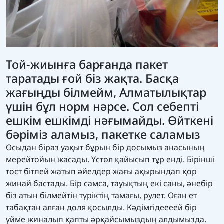
Той-жиынға барғанда пакет
таратады ғой біз жақта. Басқа
жағыңды білмейм, Алматылықтар
үшін бұл норм нәрсе. Сол себепті
ешкім ешкімді нәғымайды. Өйткені
бәріміз аламыз, пакетке саламыз
Осыдан біраз уақыт бұрын бір досымыз анасының
мерейтойын жасады. Үстөл қайысып тұр енді. Бірінші
тост бітпей жатып әйелдер жағы ақырындап қор
жинай бастады. Бір самса, тауықтың екі саны, әнебір
біз атын білмейтін түріктің тамағы, рулет. Оған ет
табақтан алған доля қосылды. Кәдімгідеееей бір
үйме жиналып қапты әрқайсымыздың алдымызда.