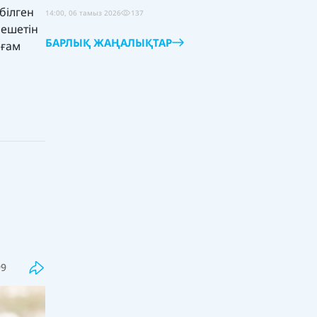
білген
14:00, 06 тамыз 2026
137
шешетін
БАРЛЫҚ ЖАҢАЛЫҚТАР
оғам
Соңғы
Танымал
Қазақстанда әлеуметтік
99
қызметкерлер институты дамып
келеді
18:00, 06 тамыз 2026
38