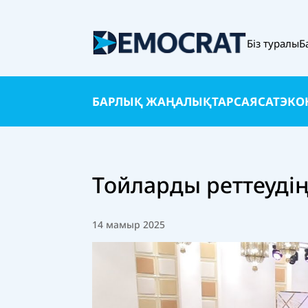
Біз туралы
Б
БАРЛЫҚ ЖАҢАЛЫҚТАР
САЯСАТ
ЭКО
Тойларды реттеудің
14 мамыр 2025