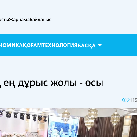
асты
Жарнама
Байланыс
НОМИКА
ҚОҒАМ
ТЕХНОЛОГИЯ
БАСҚА
 ең дұрыс жолы - осы
11