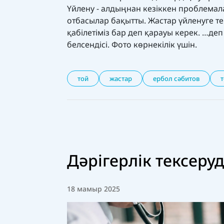
Үйлену - алдыңнан кезіккен проблемал
отбасылар бақытты. Жастар үйленуге т
қабілетіміз бар деп қарауы керек. …де
белсендісі. Фото көрнекілік үшін.
той
жастар
ербол сәбитов
т
Дәрігерлік тексеру
18 мамыр 2025