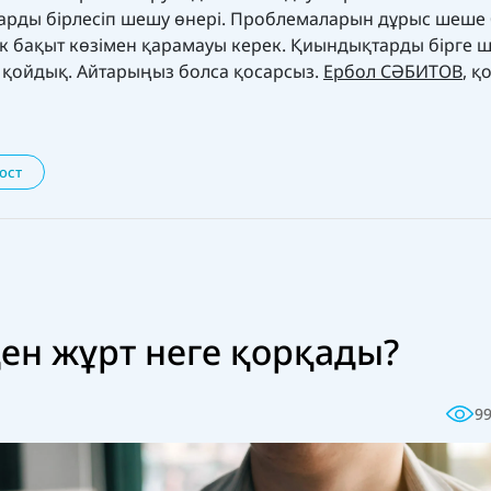
арды бірлесіп шешу өнері. Проблемаларын дұрыс шеше 
ек бақыт көзімен қарамауы керек. Қиындықтарды бірге 
п қойдық. Айтарыңыз болса қосарсыз.
Ербол СӘБИТОВ
, қ
ост
ден жұрт неге қорқады?
9