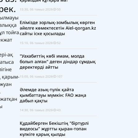
рек.
15:30, 06 тамыз 2026
50
ұтылмауы
Елімізде зорлық-зомбылық көрген
халыққа
әйелге көмектесетін Aiel-qorgan.kz
ұл тойға
сайты іске қосылады
екжат
15:10, 06 тамыз 2026
52
ері-ақ
"Уахабиттің көбі имам, молда
қатыса
болып алған" деген діндар сұмдық
деректерді айтты
ігіне
ң қарым-
15:00, 06 тамыз 2026
107
 жуан
Әлемде азық-түлік қайта
.
қымбаттауы мүмкін: FAO жаңа
 жатқан
дабыл қақты
ы
14:30, 06 тамыз 2026
43
Құдайберген Бекіштің "біртүрлі
видеосы" жұртты қыран-топан
күлкіге қарық қылды