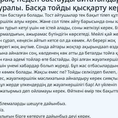
уралы. Басқа тойды қысқарту ке
ан бастауға болады. Тост айтушылар тек бақыт тілеп қ
ершілік алуы керек. Және сол тілек айту барысында оны 
тұрып кетуі үшін не істей алады, соны жеткізуі керек. Б
малдығын, ажырамас бүтіндігін көрсетеді. Мейлі қай ж
н сұрап, кеңесін айтып кетсе ол да көмек. Ал берері жоқ
 керегі жоқ әңгіме. Сонда айтары жоқтар ақырындаап өзд
ына айналған соң, көлденең көк атты да беталды тойға 
ғана әдемі тойлар өте бастайды. Әрі алған жауапкершіл
үшін үнемі хабардар болып жүреді. Бұл жас отбасыларды
көмек болады. Жақсы емес пе? Тойды селкілдеп билеп,
с, жауапкершілік мәслихатына айналдыру керек сияқты
 жерде үлкендердің де жауапкершілігі бар! Ал үйленіп
п жатырмыз деп ойламауы керек. Өйткені өмір тек бақытт
роблемаларды шешуге дайынбыз.
із.
лығын бірге көтеруге дайынбыз деуі керек.