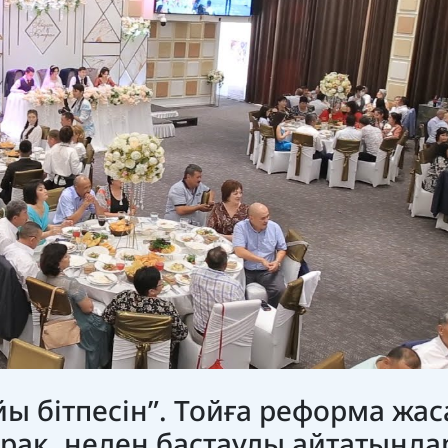
йы бітпесін”. Тойға реформа жа
ірақ, неден бастауды айтатындар