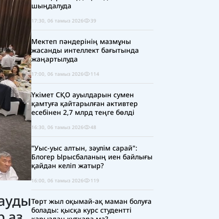
шыңдалуда
17:30, 06 тамыз 2026
39
Мектеп пәндерінің мазмұны
жасанды интеллект бағытында
жаңартылуда
17:00, 06 тамыз 2026
114
Үкімет СҚО ауылдарын сумен
қамтуға қайтарылған активтер
есебінен 2,7 млрд теңге бөлді
16:30, 06 тамыз 2026
48
"Уыс-уыс алтын, зәулім сарай":
Блогер Ырысбаланың иен байлығы
қайдан келіп жатыр?
16:00, 06 тамыз 2026
119
сауды
Төрт жыл оқымай-ақ маман болуға
болады: қысқа курс студентті
 аз.
қарыздан құтқара ма?