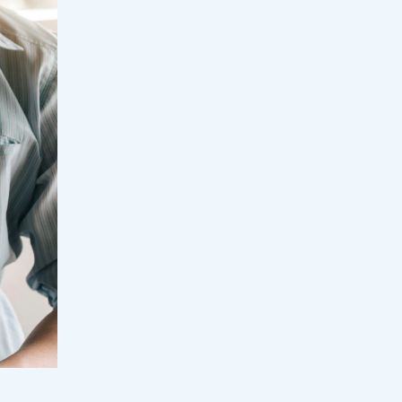
Қазақстандық колледж студенттері
халықаралық деңгейде кәсіби
шыңдалуда
17:30, 06 тамыз 2026
39
Мектеп пәндерінің мазмұны
жасанды интеллект бағытында
жаңартылуда
17:00, 06 тамыз 2026
114
Үкімет СҚО ауылдарын сумен
қамтуға қайтарылған активтер
есебінен 2,7 млрд теңге бөлді
16:30, 06 тамыз 2026
48
"Уыс-уыс алтын, зәулім сарай":
Блогер Ырысбаланың иен байлығы
қайдан келіп жатыр?
16:00, 06 тамыз 2026
119