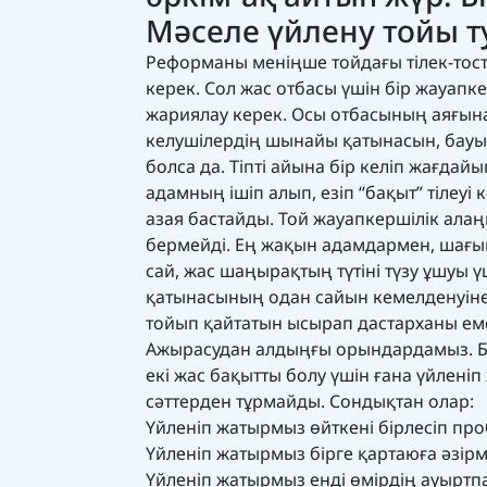
Мәселе үйлену тойы т
Реформаны меніңше тойдағы тілек-тостт
керек. Сол жас отбасы үшін бір жауапк
жариялау керек. Осы отбасының аяғынан 
келушілердің шынайы қатынасын, бауыр
болса да. Тіпті айына бір келіп жағдайы
адамның ішіп алып, езіп “бақыт” тілеуі
азая бастайды. Той жауапкершілік алаң
бермейді. Ең жақын адамдармен, шағын 
сай, жас шаңырақтың түтіні түзу ұшуы 
қатынасының одан сайын кемелденуіне 
тойып қайтатын ысырап дастарханы еме
Ажырасудан алдыңғы орындардамыз. Бұл
екі жас бақытты болу үшін ғана үйлені
сәттерден тұрмайды. Сондықтан олар:
Үйленіп жатырмыз өйткені бірлесіп п
Үйленіп жатырмыз бірге қартаюға әзірм
Үйленіп жатырмыз енді өмірдің ауыртпа