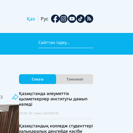
Қаз
Рус
Соңғы
Танымал
Қазақстанда әлеуметтік
53
қызметкерлер институты дамып
келеді
18:00, 06 тамыз 2026
38
Қазақстандық колледж студенттері
халықаралық деңгейде кәсіби