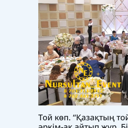
Той көп. “Қазақтың то
әркім-ақ айтып жүр. Б