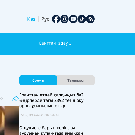
Қаз
Рус
Соңғы
Танымал
Гранттан өтпей қалдыңыз ба?
10
Өңірлерде тағы 2392 тегін оқу
орны ұсынылып отыр
15:32, 09 тамыз 2026
40
О дүниеге барып келіп, рак
ауруынан құлан-таза айыққан