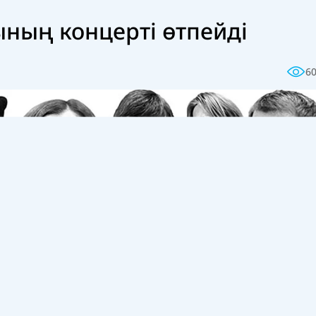
ының концерті өтпейді
6