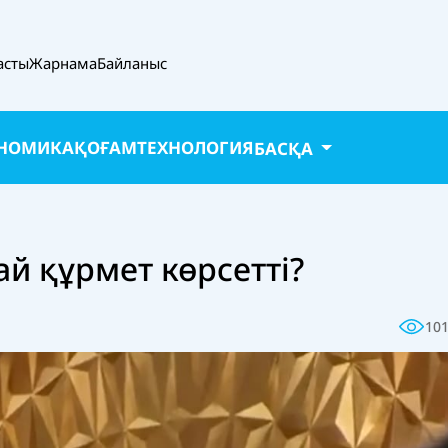
асты
Жарнама
Байланыс
НОМИКА
ҚОҒАМ
ТЕХНОЛОГИЯ
БАСҚА
ай құрмет көрсетті?
10