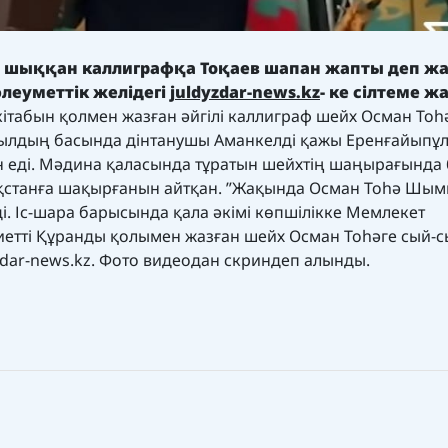
 шыққан каллиграфқа Тоқаев шапан жапты
деп ж
леуметтік желідегі
j
uldyzdar-news.kz
-
ке сілтеме жа
 кітабын қолмен жазған әйгілі каллиграф шейх Осман Тоһ
ы жылдың басында дінтанушы Аманкелді қажы Еренғайыпұ
н еді. Мәдина қаласында тұратын шейхтің шаңырағында
ақстанға шақырғанын айтқан. ”Жақында Осман Тоһә Шымк
і. Іс-шара барысында қала әкімі көпшілікке Мемлекет
иетті Құранды қолымен жазған шейх Осман Тоhәге сый-с
zdar-news.kz. Фото видеодан скриндеп алынды.