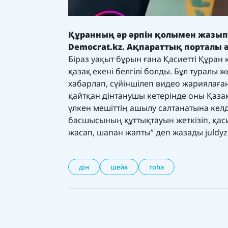
Құранның әр әрпін қолымен жазып
Democrat.kz.
Ақпараттық порталы ә
Біраз уақыт бұрын ғана Қасиетті Құран
қазақ екені белгілі болды. Бұл турал
хабарлап, сүйіншілеп видео жариялаға
қайтқан дінтанушы кетерінде оны Қаз
үлкен мешіттің ашылу салтанатына келд
басшысының құттықтауын жеткізіп, қас
жасап, шапан жапты” деп жазады juldy
дін
шейх
тоһа