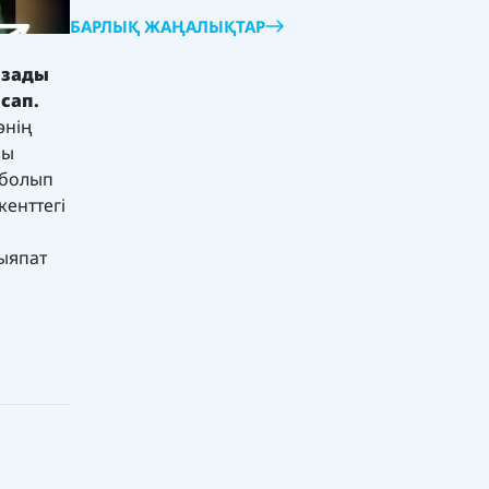
БАРЛЫҚ ЖАҢАЛЫҚТАР
азады
сап.
әнің
лы
 болып
енттегі
ыяпат