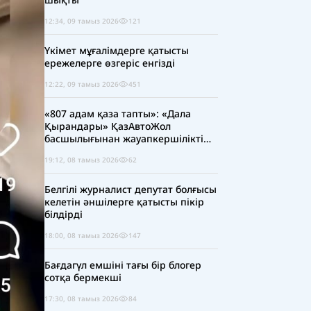
12:34, 09 тамыз 2026
121
Үкімет мұғалімдерге қатысты
ережелерге өзгеріс енгізді
12:22, 09 тамыз 2026
451
«807 адам қаза тапты»: «Дала
Қырандары» ҚазАвтоЖол
басшылығынан жауапкершілікті
күшейтуді талап етті
19:12, 08 тамыз 2026
62
Белгілі журналист депутат болғысы
келетін әншілерге қатысты пікір
білдірді
18:00, 08 тамыз 2026
147
Бағдагүл емшіні тағы бір блогер
сотқа бермекші
17:30, 08 тамыз 2026
84