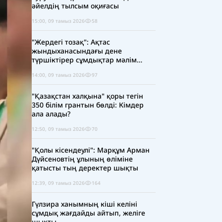
әйелдің тылсым оқиғасы
15:00, 09 тамыз 2026
58
"Жердегі тозақ": Ақтас
жындыханасындағы дене
түршіктірер сұмдықтар мәлім
болды
14:00, 09 тамыз 2026
97
"Қазақстан халқына" қоры тегін
350 білім грантын бөлді: Кімдер
ала алады?
12:50, 09 тамыз 2026
70
"Қолы кісендеулі": Марқұм Арман
Дүйсеновтің ұлының өліміне
қатысты тың деректер шықты
12:39, 09 тамыз 2026
164
Гүлзира ханымның кіші келіні
сұмдық жағдайды айтып, желіге
шықты