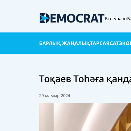
Біз туралы
Б
БАРЛЫҚ ЖАҢАЛЫҚТАР
САЯСАТ
ЭКО
Тоқаев Тоһәға қанд
29 мамыр 2024