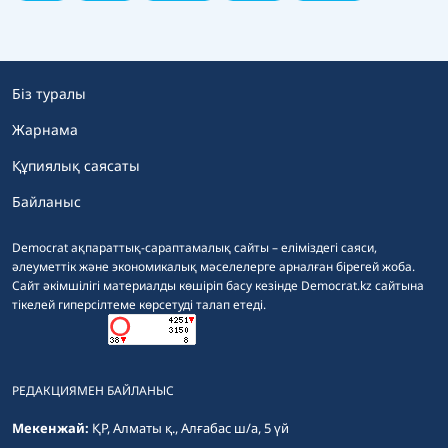
Біз туралы
Жарнама
Құпиялық саясаты
Байланыс
Democrat ақпараттық-сараптамалық сайты – еліміздегі саяси,
әлеуметтік және экономикалық мәселелерге арналған бірегей жоба.
Сайт әкімшілігі материалды көшіріп басу кезінде Democrat.kz сайтына
тікелей гиперсілтеме көрсетуді талап етеді.
РЕДАКЦИЯМЕН БАЙЛАНЫС
Мекенжай:
ҚР, Алматы қ., Алғабас ш/а, 5 үй