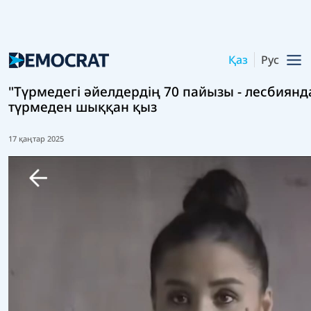
Қаз
Рус
"Түрмедегі әйелдердің 70 пайызы - лесбиянд
түрмеден шыққан қыз
17 қаңтар 2025