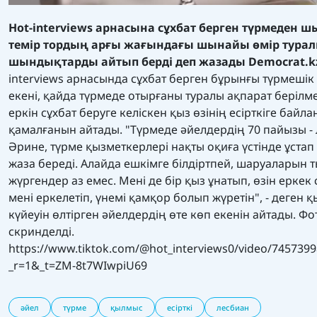
Hot-interviews арнасына сұхбат берген түрмеден 
темір тордың арғы жағындағы шынайы өмір тура
шындықтарды айтып берді деп жазады
Democrat.k
interviews арнасында сұхбат берген бұрынғы түрмешік
екені, қайда түрмеде отырғаны туралы ақпарат берілм
еркін сұхбат беруге келіскен қыз өзінің есірткіге байл
қамалғанын айтады. "Түрмеде әйелдердің 70 пайызы -
Әрине, түрме қызметкерлері нақты оқиға үстінде ұстап 
жаза береді. Алайда ешкімге білдіртпей, шаруаларын
жүргендер аз емес. Мені де бір қыз ұнатып, өзін еркек 
мені еркелетіп, үнемі қамқор болып жүретін", - деген 
күйеуін өлтірген әйелдердің өте көп екенін айтады. Ф
скринделді.
https://www.tiktok.com/@hot_interviews0/video/745739
_r=1&_t=ZM-8t7WIwpiU69
әйел
түрме
қылмыс
есірткі
лесбиан