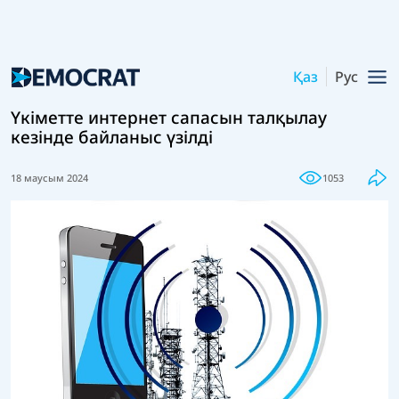
Қаз
Рус
Үкіметте интернет сапасын талқылау
кезінде байланыс үзілді
18 маусым 2024
1053