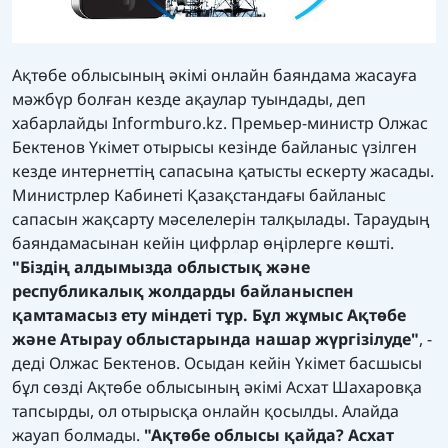
Ақтөбе облысының әкімі онлайн баяндама жасауға
мәжбүр болған кезде ақаулар туындады, деп
хабарлайды
Informburo.kz
. Премьер-министр Олжас
Бектенов Үкімет отырысы кезінде байланыс үзілген
кезде интернеттің сапасына қатысты ескерту жасады.
Министрлер Кабинеті Қазақстандағы байланыс
сапасын жақсарту мәселелерін талқылады. Тараудың
баяндамасынан кейін цифрлар өңірлерге көшті.
"Біздің алдымызда облыстық және
республикалық жолдарды байланыспен
қамтамасыз ету міндеті тұр. Бұл жұмыс Ақтөбе
және Атырау облыстарында нашар жүргізілуде"
, -
деді Олжас Бектенов. Осыдан кейін Үкімет басшысы
бұл сөзді Ақтөбе облысының әкімі Асхат Шахаровқа
тапсырды, ол отырысқа онлайн қосылды. Алайда
жауап болмады.
"Ақтөбе облысы қайда? Асхат