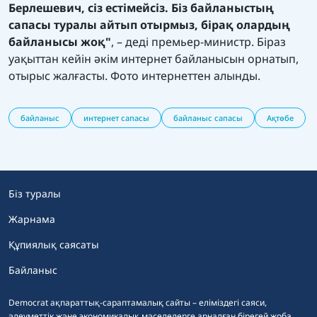
Берлешевич, сіз естімейсіз. Біз байланыстың
сапасы туралы айтып отырмыз, бірақ олардың
байланысы жоқ"
, – деді премьер-министр. Біраз
уақыттан кейін әкім интернет байланысын орнатып,
отырыс жалғасты. Фото интернеттен алынды.
байланыс
интернет сапасы
байланыс сапасы
Ақтөбе
Біз туралы
Жарнама
Құпиялық саясаты
Байланыс
Democrat ақпараттық-сараптамалық сайты – еліміздегі саяси,
әлеуметтік және экономикалық мәселелерге арналған бірегей жоба.