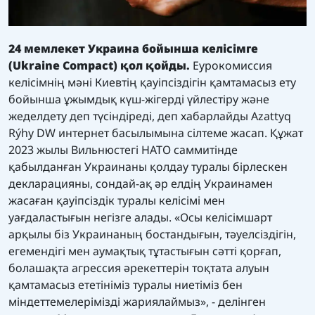
24 мемлекет Украина бойынша келісімге
(Ukraine Compact) қол қойды.
Еурокомиссия
келісімнің мәні Киевтің қауіпсіздігін қамтамасыз ету
бойынша ұжымдық күш-жігерді үйлестіру және
жеделдету деп түсіндіреді, деп хабарлайды
Azattyq
Rýhy
DW
интернет басылымына сілтеме жасап. Құжат
2023 жылы Вильнюстегі НАТО саммитінде
қабылданған Украинаны қолдау туралы бірлескен
декларацияны, сондай-ақ әр елдің Украинамен
жасаған қауіпсіздік туралы келісімі мен
уағдаластығын негізге алады. «Осы келісімшарт
арқылы біз Украинаның бостандығын, тәуелсіздігін,
егемендігі мен аумақтық тұтастығын сәтті қорғап,
болашақта агрессия әрекеттерін тоқтата алуын
қамтамасыз ететініміз туралы ниетіміз бен
міндеттемелерімізді жариялаймыз», - делінген