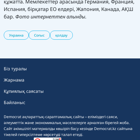
құжатта. Мемлекеттер арасында Германия, Франция,
Испания, бірқатар ЕО елдері, Жапония, Канада, АҚШ
бар.
Фото интернеттен алынды.
Украина
Соғыс
қолдау
Біз туралы
Жарнама
Құпиялық саясаты
Байланыс
Democrat ақпараттық-сараптамалық сайты – еліміздегі саяси,
әлеуметтік және экономикалық мәселелерге арналған бірегей жоба.
Сайт әкімшілігі материалды көшіріп басу кезінде Democrat.kz сайтына
тікелей гиперсілтеме көрсетуді талап етеді.