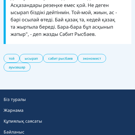
Асқазандары резеңке емес қой. Не деген
ысырап біздікі дейтінмін. Той-мой, жиын, ас -
бәрі осылай өтеді. Бай қазақ та, кедей қазақ
та жыртыла береді. Бара-бара бұл асқынып
жатыр", - деп жазды Сәбит Рысбаев.
той
ысырап
сәбит рысбаев
экономист
ауызашар
Біз туралы
Жарнама
Құпиялық саясаты
Байланыс