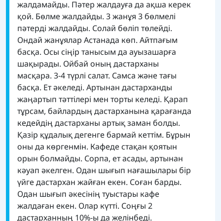
жалдамайды. Пәтер жалдауға да ақша керек
қой. Бөлме жалдайды. 3 жанұя 3 бөлмелі
пәтерді жалдайды. Солай бөліп төлейді.
Ондай жанұялар Астанада көп. Айтпағым
басқа. Осы сіңір танысым да ауызашарға
шақырады. Ойбай оның дастарханы
масқара. 3-4 түрлі салат. Самса және тағы
басқа. Ет әкеледі. Артынан дастарханды
жаңартып тәттілері мен торты келеді. Қарап
тұрсам, байлардың дастарханына қарағанда
кедейдің дастарханы артық заман болды.
Қазір құдалық дегенге бармай кеттім. Бұрын
оны да көргенмін. Кафеде стақан қоятын
орын болмайды. Сорпа, ет асады, артынан
кәуап әкелген. Одан шығып нағашылары бір
үйге дастархан жайған екен. Соған барды.
Одан шығып әкесінің туыстары кафе
жалдаған екен. Олар күтті. Соңғы 2
дастарханның 10%-ы да желінбеді.