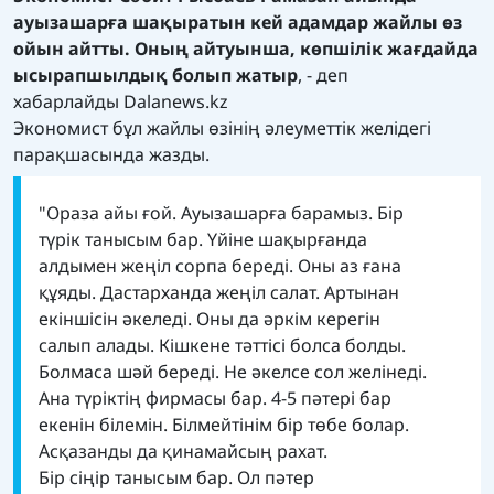
ауызашарға шақыратын кей адамдар жайлы өз
ойын айтты. Оның айтуынша, көпшілік жағдайда
ысырапшылдық болып жатыр
, - деп
хабарлайды
Dalanews.kz
Экономист бұл жайлы өзінің әлеуметтік желідегі
парақшасында жазды.
"Ораза айы ғой. Ауызашарға барамыз. Бір
түрік танысым бар. Үйіне шақырғанда
алдымен жеңіл сорпа береді. Оны аз ғана
құяды. Дастарханда жеңіл салат. Артынан
екіншісін әкеледі. Оны да әркім керегін
салып алады. Кішкене тәттісі болса болды.
Болмаса шәй береді. Не әкелсе сол желінеді.
Ана түріктің фирмасы бар. 4-5 пәтері бар
екенін білемін. Білмейтінім бір төбе болар.
Асқазанды да қинамайсың рахат.
Бір сіңір танысым бар. Ол пәтер