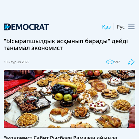
Қаз
Рус
"Ысырапшылдық асқынып барады" дейді
танымал экономист
10 наурыз 2025
597
Экономист Сәбит Рысбаев Рамазан айында