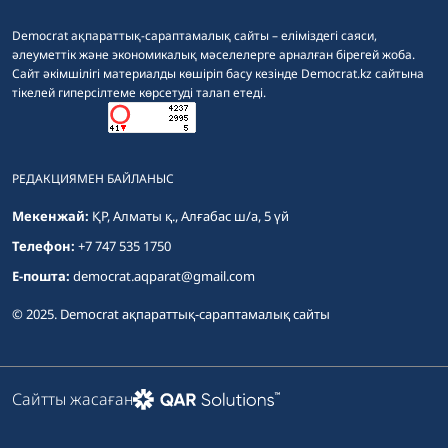
Democrat ақпараттық-сараптамалық сайты – еліміздегі саяси,
әлеуметтік және экономикалық мәселелерге арналған бірегей жоба.
Сайт әкімшілігі материалды көшіріп басу кезінде Democrat.kz сайтына
тікелей гиперсілтеме көрсетуді талап етеді.
РЕДАКЦИЯМЕН БАЙЛАНЫС
Мекенжай:
ҚР, Алматы қ., Алғабас ш/а, 5 үй
Телефон:
+7 747 535 1750
E-пошта:
democrat.aqparat@gmail.com
© 2025. Democrat ақпараттық-сараптамалық сайты
Сайтты жасаған