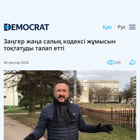
Қаз
Рус
Заңгер жаңа салық кодексі жұмысын
тоқтатуды талап етті
06 қаңтар 2026
255