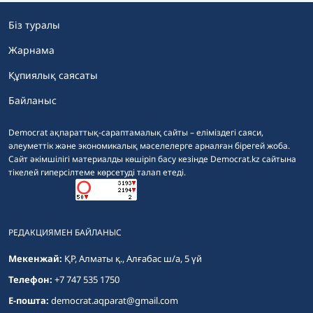
Біз туралы
Жарнама
Құпиялық саясаты
Байланыс
Democrat ақпараттық-сараптамалық сайты – еліміздегі саяси,
әлеуметтік және экономикалық мәселелерге арналған бірегей жоба.
Сайт әкімшілігі материалды көшіріп басу кезінде Democrat.kz сайтына
тікелей гиперсілтеме көрсетуді талап етеді.
РЕДАКЦИЯМЕН БАЙЛАНЫС
Мекенжай:
ҚР, Алматы қ., Алғабас ш/а, 5 үй
Телефон:
+7 747 535 1750
E-пошта:
democrat.aqparat@gmail.com