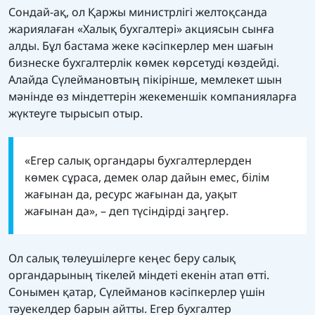
Сондай-ақ, ол Қаржы министрлігі желтоқсанда
жариялаған «Халық бухгалтері» акциясын сынға
алды. Бұл бастама жеке кәсіпкерлер мен шағын
бизнеске бухгалтерлік көмек көрсетуді көздейді.
Алайда Сүлеймановтың пікірінше, мемлекет шын
мәнінде өз міндеттерін жекеменшік компанияларға
жүктеуге тырысып отыр.
«Егер салық органдары бухгалтерлерден
көмек сұраса, демек олар дайын емес, білім
жағынан да, ресурс жағынан да, уақыт
жағынан да», – деп түсіндірді заңгер.
Ол салық төлеушілерге кеңес беру салық
органдарының тікелей міндеті екенін атап өтті.
Сонымен қатар, Сүлейманов кәсіпкерлер үшін
тәуекелдер барын айтты. Егер бухгалтер