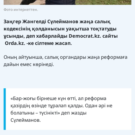
Фото интернеттен.
Заңгер Жангелді Сүлейманов жаңа салық
кодексінің қолданысын уақытша тоқтатуды
ұсынды, деп хабарлайды
Democrat.kz.
сайты
Orda.kz. -
ке сілтеме жасап.
Оның айтуынша, салық органдары жаңа реформаға
дайын емес көрінеді.
«Бар-жоғы бірнеше күн өтті, ал реформа
қазірдің өзінде тұралап қалды. Одан әрі не
болатыны – түсінікті» деп жазды
Сүлейманов.