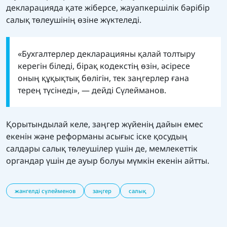
декларацияда қате жіберсе, жауапкершілік бәрібір
салық төлеушінің өзіне жүктеледі.
«Бухгалтерлер декларацияны қалай толтыру
керегін біледі, бірақ кодекстің өзін, әсіресе
оның құқықтық бөлігін, тек заңгерлер ғана
терең түсінеді», — дейді Сүлейманов.
Қорытындылай келе, заңгер жүйенің дайын емес
екенін және реформаны асығыс іске қосудың
салдары салық төлеушілер үшін де, мемлекеттік
органдар үшін де ауыр болуы мүмкін екенін айтты.
жангелді сүлейменов
заңгер
салық