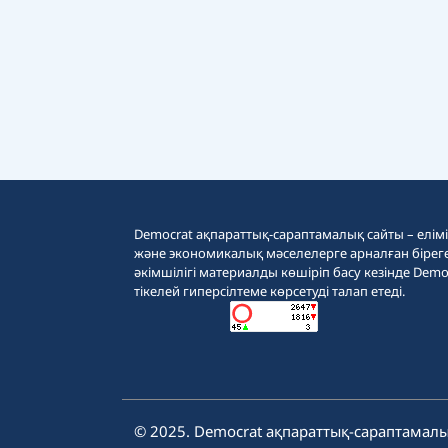
Democrat ақпараттық-сараптамалық сайты – еліміз
және экономикалық мәселелерге арналған бірег
әкімшілігі материалды көшіріп басу кезінде Demo
тікелей гиперсілтеме көрсетуді талап етеді.
© 2025. Democrat ақпараттық-сараптамалы