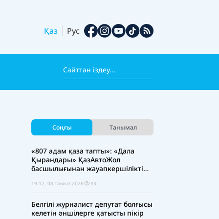
Қаз
Рус
Соңғы
Танымал
«807 адам қаза тапты»: «Дала
Қырандары» ҚазАвтоЖол
басшылығынан жауапкершілікті
күшейтуді талап етті
19:12, 08 тамыз 2026
33
Белгілі журналист депутат болғысы
келетін әншілерге қатысты пікір