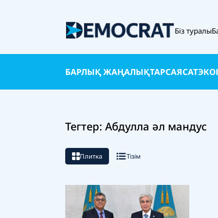
Біз туралы
Б
БАРЛЫҚ ЖАҢАЛЫҚТАР
САЯСАТ
ЭКО
Тегтер: Абдулла әл мандус
Плитка
Тізім