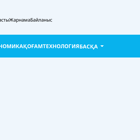
асты
Жарнама
Байланыс
НОМИКА
ҚОҒАМ
ТЕХНОЛОГИЯ
БАСҚА