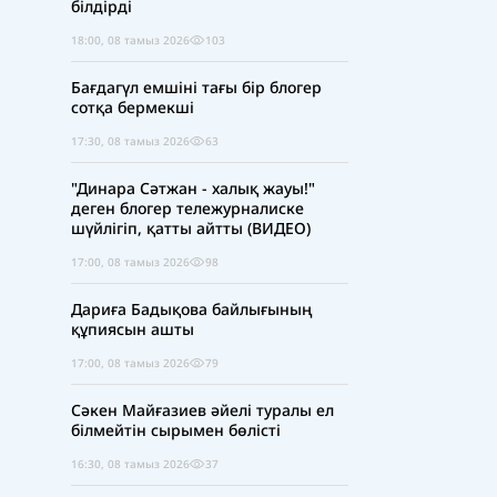
білдірді
18:00, 08 тамыз 2026
103
Бағдагүл емшіні тағы бір блогер
сотқа бермекші
17:30, 08 тамыз 2026
63
"Динара Сәтжан - халық жауы!"
деген блогер тележурналиске
шүйлігіп, қатты айтты (ВИДЕО)
17:00, 08 тамыз 2026
98
Дариға Бадықова байлығының
құпиясын ашты
17:00, 08 тамыз 2026
79
Сәкен Майғазиев әйелі туралы ел
білмейтін сырымен бөлісті
16:30, 08 тамыз 2026
37