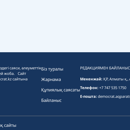
дегі саяси, әлеуметтік
РЕДАКЦИЯМЕН БАЙЛАНЫС
Біз туралы
ей жоба. Сайт
crat.kz сайтына
Жарнама
Мекенжай:
ҚР, Алматы қ.,
Телефон:
+7 747 535 1750
Құпиялық саясаты
E-пошта:
democrat.aqpara
Байланыс
қ сайты