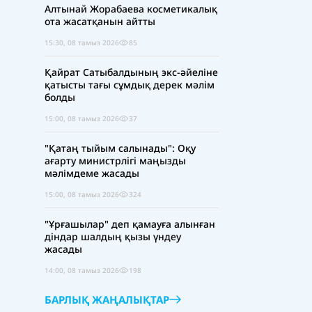
Алтынай Жорабаева косметикалық
ота жасатқанын айтты
15:30, 08 тамыз 2026
85
Қайрат Сатыбалдының экс-әйеліне
қатысты тағы сұмдық дерек мәлім
болды
15:00, 08 тамыз 2026
37
"Қатаң тыйым салынады": Оқу
ағарту министрлігі маңызды
мәлімдеме жасады
15:00, 08 тамыз 2026
324
"Ұрғашылар" деп қамауға алынған
діндар шалдың қызы үндеу
жасады
14:00, 08 тамыз 2026
198
БАРЛЫҚ ЖАҢАЛЫҚТАР