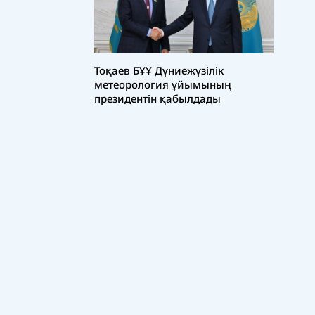
Тоқаев БҰҰ Дүниежүзілік
метеорология ұйымының
президентін қабылдады