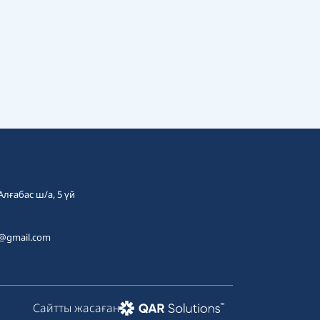
 Алғабас ш/а, 5 үй
t@gmail.com
Сайтты жасаған