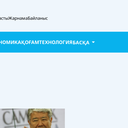
асты
Жарнама
Байланыс
НОМИКА
ҚОҒАМ
ТЕХНОЛОГИЯ
БАСҚА