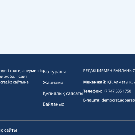
дегі саяси, әлеуметтік
РЕДАКЦИЯМЕН БАЙЛАНЫС
Біз туралы
ей жоба. Сайт
crat.kz сайтына
Жарнама
Мекенжай:
ҚР, Алматы қ.,
Телефон:
+7 747 535 1750
Құпиялық саясаты
E-пошта:
democrat.aqpara
Байланыс
қ сайты