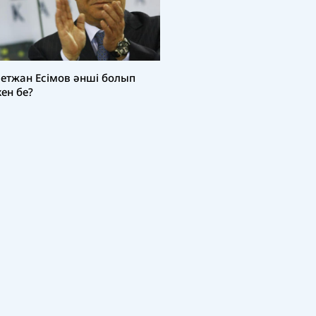
етжан Есімов әнші болып
кен бе?