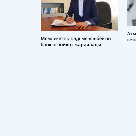
Ахм
Мемлекеттік тілді менсінбейтін
кет
банкке бойкот жариялады