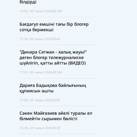
білдірді
18:00, 08 тамыз 2026
108
Бағдагүл емшіні тағы бір блогер
сотқа бермекші
17:30, 08 тамыз 2026
63
"Динара Сәтжан - халық жауы!"
деген блогер тележурналиске
шүйлігіп, қатты айтты (ВИДЕО)
17:00, 08 тамыз 2026
106
Дариға Бадықова байлығының
құпиясын ашты
17:00, 08 тамыз 2026
80
Сәкен Майғазиев әйелі туралы ел
білмейтін сырымен бөлісті
16:30, 08 тамыз 2026
38