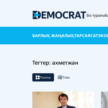
Біз туралы
Б
БАРЛЫҚ ЖАҢАЛЫҚТАР
САЯСАТ
ЭКО
Тегтер: ахметжан
Плитка
Тізім