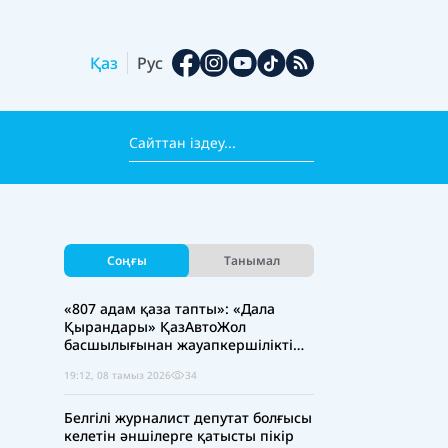
Қаз
Рус
Соңғы
Танымал
«807 адам қаза тапты»: «Дала
Қырандары» ҚазАвтоЖол
басшылығынан жауапкершілікті
күшейтуді талап етті
19:12, 08 тамыз 2026
34
Белгілі журналист депутат болғысы
келетін әншілерге қатысты пікір