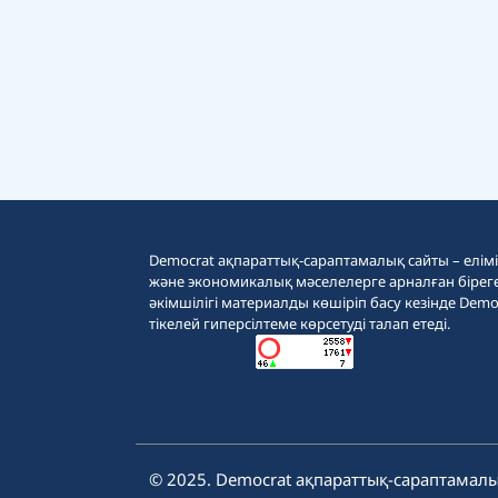
Democrat ақпараттық-сараптамалық сайты – еліміз
және экономикалық мәселелерге арналған бірег
әкімшілігі материалды көшіріп басу кезінде Demo
тікелей гиперсілтеме көрсетуді талап етеді.
© 2025. Democrat ақпараттық-сараптамалы