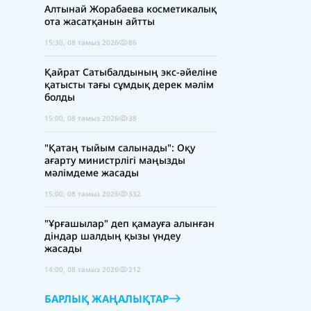
Алтынай Жорабаева косметикалық
ота жасатқанын айтты
15:30, 08 тамыз 2026
86
Қайрат Сатыбалдының экс-әйеліне
қатысты тағы сұмдық дерек мәлім
болды
15:00, 08 тамыз 2026
38
"Қатаң тыйым салынады": Оқу
ағарту министрлігі маңызды
мәлімдеме жасады
15:00, 08 тамыз 2026
332
"Ұрғашылар" деп қамауға алынған
діндар шалдың қызы үндеу
жасады
14:00, 08 тамыз 2026
212
БАРЛЫҚ ЖАҢАЛЫҚТАР