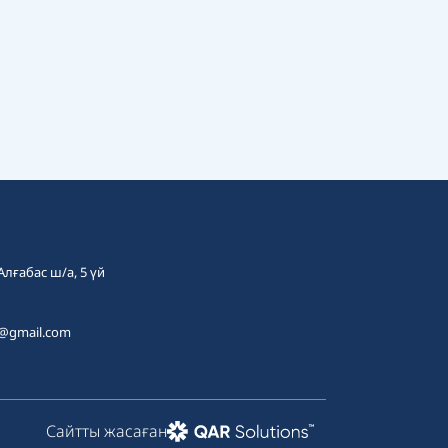
 Алғабас ш/а, 5 үй
t@gmail.com
Сайтты жасаған