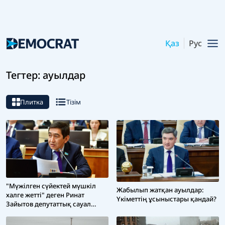
Қаз
Рус
Тегтер: ауылдар
Плитка
Тізім
"Мүжілген сүйектей мүшкіл
Жабылып жатқан ауылдар:
халге жетті" деген Ринат
Үкіметтің ұсыныстары қандай?
Зайытов депутаттық сауал
жолдады