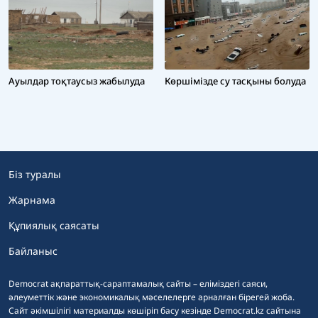
Көршімізде су тасқыны болуда
Ауылдар тоқтаусыз жабылуда
Біз туралы
Жарнама
Құпиялық саясаты
Байланыс
Democrat ақпараттық-сараптамалық сайты – еліміздегі саяси,
әлеуметтік және экономикалық мәселелерге арналған бірегей жоба.
Сайт әкімшілігі материалды көшіріп басу кезінде Democrat.kz сайтына