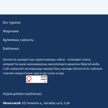
Біз туралы
Жарнама
Құпиялық саясаты
Байланыс
Democrat ақпараттық-сараптамалық сайты – еліміздегі саяси,
әлеуметтік және экономикалық мәселелерге арналған бірегей жоба.
Сайт әкімшілігі материалды көшіріп басу кезінде Democrat.kz сайтына
тікелей гиперсілтеме көрсетуді талап етеді.
РЕДАКЦИЯМЕН БАЙЛАНЫС
Мекенжай:
ҚР, Алматы қ., Алғабас ш/а, 5 үй