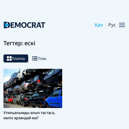
Қаз
Рус
Тегтер: ескі
Плитка
Тізім
Утильалымды алып тастаса,
көлік арзандай ма?