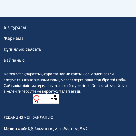
Біз туралы
Жарнама
Құпиялық саясаты
Байланыс
Democrat ақпараттық-сараптамалық сайты – еліміздегі саяси,
әлеуметтік және экономикалық мәселелерге арналған бірегей жоба.
Сайт әкімшілігі материалды көшіріп басу кезінде Democrat.kz сайтына
тікелей гиперсілтеме көрсетуді талап етеді.
РЕДАКЦИЯМЕН БАЙЛАНЫС
Мекенжай:
ҚР, Алматы қ., Алғабас ш/а, 5 үй