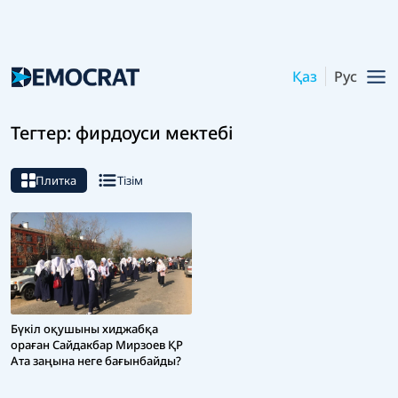
Қаз
Рус
Тегтер: фирдоуси мектебі
Плитка
Тізім
Бүкіл оқушыны хиджабқа
ораған Сайдакбар Мирзоев ҚР
Ата заңына неге бағынбайды?