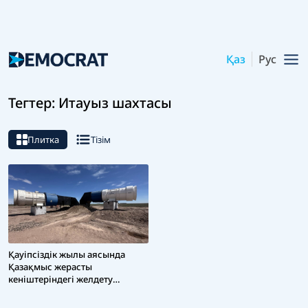
Қаз
Рус
Тегтер: Итауыз шахтасы
Плитка
Тізім
Қауіпсіздік жылы аясында
Қазақмыс жерасты
кеніштеріндегі желдету
жүйесін жаңғыртуда