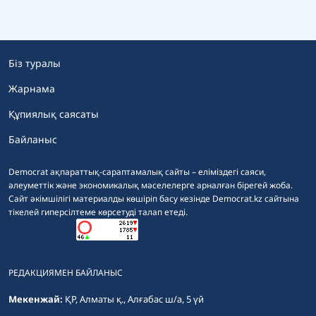
Біз туралы
Жарнама
Құпиялық саясаты
Байланыс
Democrat ақпараттық-сараптамалық сайты – еліміздегі саяси,
әлеуметтік және экономикалық мәселелерге арналған бірегей жоба.
Сайт әкімшілігі материалды көшіріп басу кезінде Democrat.kz сайтына
тікелей гиперсілтеме көрсетуді талап етеді.
РЕДАКЦИЯМЕН БАЙЛАНЫС
Мекенжай:
ҚР, Алматы қ., Алғабас ш/а, 5 үй