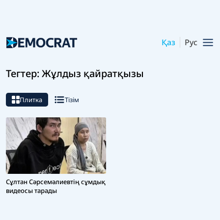
Қаз
Рус
Тегтер: Жұлдыз қайратқызы
Плитка
Тізім
Сұлтан Сәрсемәлиевтің сұмдық
видеосы тарады