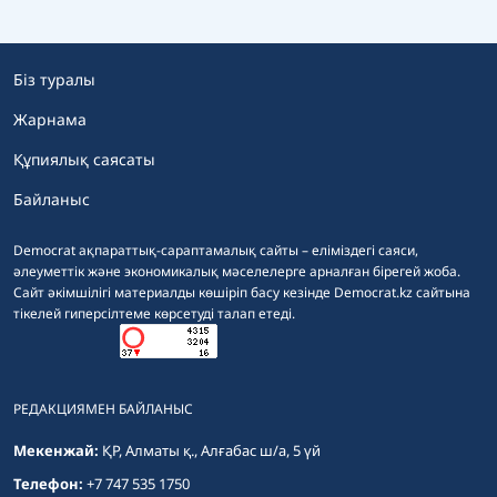
Біз туралы
Жарнама
Құпиялық саясаты
Байланыс
Democrat ақпараттық-сараптамалық сайты – еліміздегі саяси,
әлеуметтік және экономикалық мәселелерге арналған бірегей жоба.
Сайт әкімшілігі материалды көшіріп басу кезінде Democrat.kz сайтына
тікелей гиперсілтеме көрсетуді талап етеді.
РЕДАКЦИЯМЕН БАЙЛАНЫС
Мекенжай:
ҚР, Алматы қ., Алғабас ш/а, 5 үй
Телефон:
+7 747 535 1750