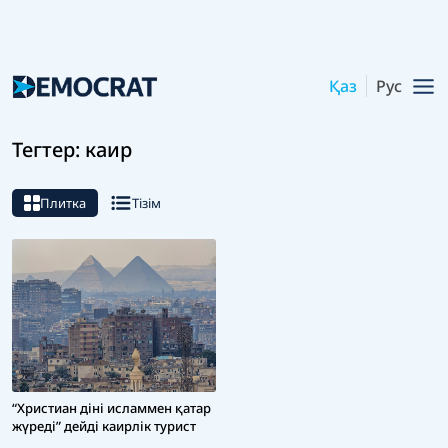
Қаз
Рус
Тегтер: каир
Плитка
Тізім
“Христиан діні исламмен қатар
жүреді” дейді каирлік турист