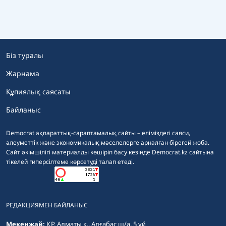
Біз туралы
Жарнама
Құпиялық саясаты
Байланыс
Democrat ақпараттық-сараптамалық сайты – еліміздегі саяси,
әлеуметтік және экономикалық мәселелерге арналған бірегей жоба.
Сайт әкімшілігі материалды көшіріп басу кезінде Democrat.kz сайтына
тікелей гиперсілтеме көрсетуді талап етеді.
РЕДАКЦИЯМЕН БАЙЛАНЫС
Мекенжай:
ҚР, Алматы қ., Алғабас ш/а, 5 үй