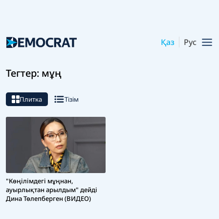
Қаз
Рус
Тегтер: мұң
Плитка
Тізім
"Көңілімдегі мұңнан,
ауырлықтан арылдым" дейді
Дина Төлепберген (ВИДЕО)