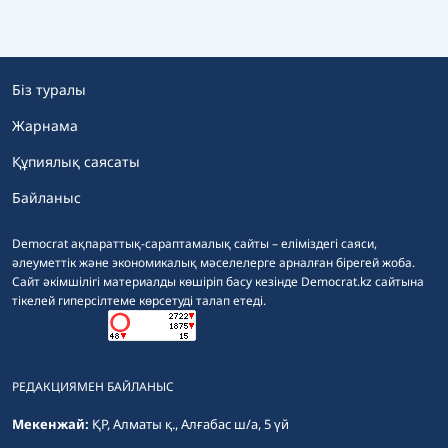
Біз туралы
Жарнама
Құпиялық саясаты
Байланыс
Democrat ақпараттық-сараптамалық сайты – еліміздегі саяси,
әлеуметтік және экономикалық мәселелерге арналған бірегей жоба.
Сайт әкімшілігі материалды көшіріп басу кезінде Democrat.kz сайтына
тікелей гиперсілтеме көрсетуді талап етеді.
РЕДАКЦИЯМЕН БАЙЛАНЫС
Мекенжай:
ҚР, Алматы қ., Алғабас ш/а, 5 үй